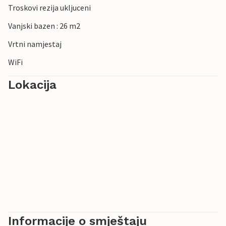
Troskovi rezija ukljuceni
izuzetnoj prirodi koju krase mnoge zaštićene i rijetke
životinjske i biljne vrste.
Vanjski bazen : 26 m2
Vrtni namjestaj
WiFi
Lokacija
Informacije o smještaju