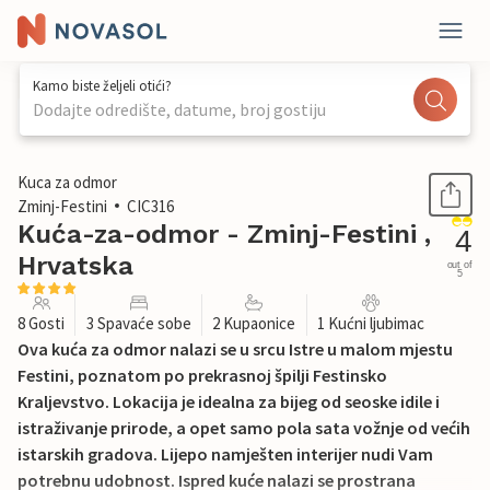
Kamo biste željeli otići?
Dodajte odredište, datume, broj gostiju
1 / 38
Kuca za odmor
Zminj-Festini
CIC316
Kuća-za-odmor - Zminj-Festini ,
4
Hrvatska
out of
5
8 Gosti
3 Spavaće sobe
2 Kupaonice
1 Kućni ljubimac
Ova kuća za odmor nalazi se u srcu Istre u malom mjestu
Festini, poznatom po prekrasnoj špilji Festinsko
Kraljevstvo. Lokacija je idealna za bijeg od seoske idile i
istraživanje prirode, a opet samo pola sata vožnje od većih
istarskih gradova. Lijepo namješten interijer nudi Vam
potrebnu udobnost. Ispred kuće nalazi se prostrana