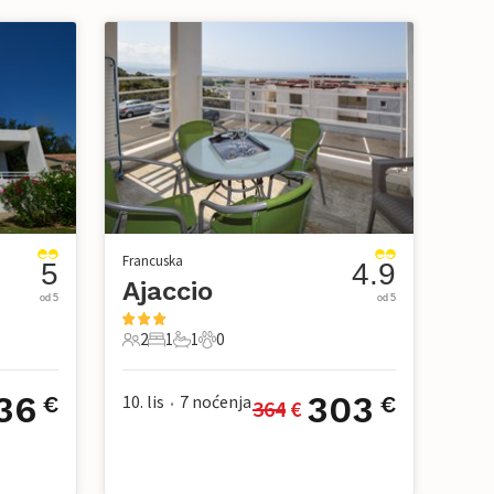
Francuska
5
4.9
Ajaccio
od 5
od 5
2
1
1
0
2 Gosti
1 Spavaća soba
1 Kupaonica
0 Kućni ljubimac
36
303
10. lis
7
noćenja
€
€
364
 €
•