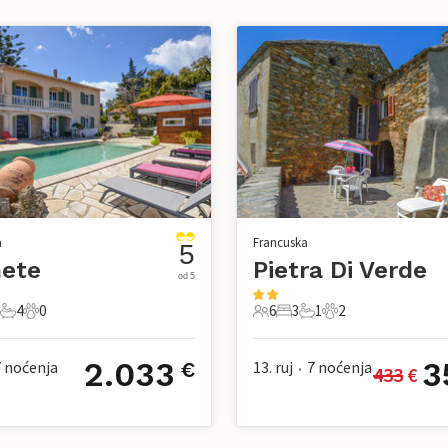
a
Francuska
5
nete
Pietra Di Verde
od 5
4
0
6
3
1
2
i
pavaće sobe
4 Kupaonice
0 Kućni ljubimac
6 Gosti
3 Spavaće sobe
1 Kupaonica
2 Kućni ljubimac
2.033
3
7
noćenja
13. ruj
7
noćenja
€
433
 €
•