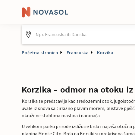
Početna stranica
Francuska
Korzika
Korzika - odmor na otoku iz
Korzika se predstavlja kao sredozemni otok, jugoistočn
uvale iz snova sa tirkizno plavim morem, blistave pješča
okružene stablima maslina i naranača.
U velikom parku prirode izdižu se brda i najviša otočna 
planina Monte Cito. Brda na Korsiki su prekrivena šum