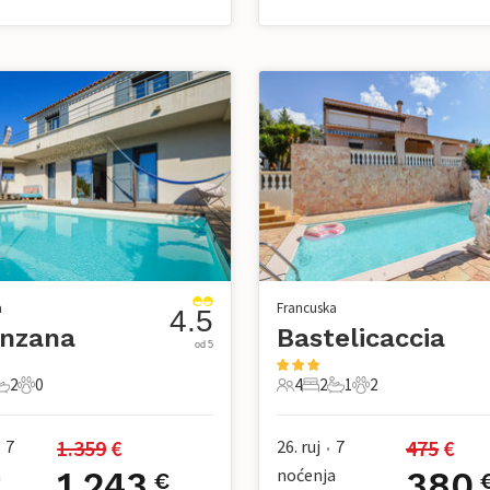
a
Francuska
4.5
enzana
Bastelicaccia
od 5
2
0
4
2
1
2
avaće sobe
2 Kupaonice
0 Kućni ljubimac
4 Gosti
2 Spavaće sobe
1 Kupaonica
2 Kućni ljubimac
1.359
 €
475
 €
7
26. ruj
7
•
a
1.243
noćenja
380
€