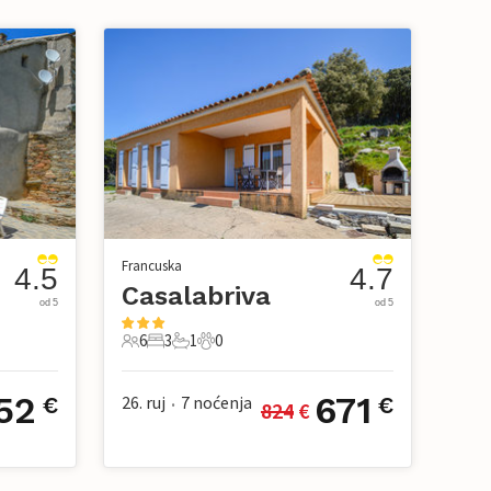
Francuska
4.5
4.7
Casalabriva
od 5
od 5
6
3
1
0
6 Gosti
3 Spavaće sobe
1 Kupaonica
0 Kućni ljubimac
52
671
26. ruj
7
noćenja
€
€
824
 €
•