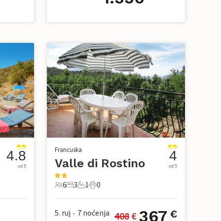
Francuska
4.8
4
Valle di Rostino
od 5
od 5
6
3
1
0
6 Gosti
3 Spavaće sobe
1 Kupaonica
0 Kućni ljubimac
367
5. ruj
7
noćenja
€
408
 €
•