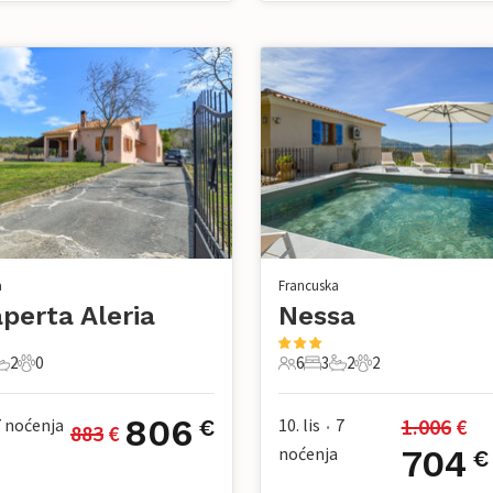
a
Francuska
perta Aleria
Nessa
2
0
6
3
2
2
avaće sobe
2 Kupaonice
0 Kućni ljubimac
6 Gosti
3 Spavaće sobe
2 Kupaonice
2 Kućni ljubimac
806
1.006
 €
7
noćenja
10. lis
7
€
883
 €
•
noćenja
704
€