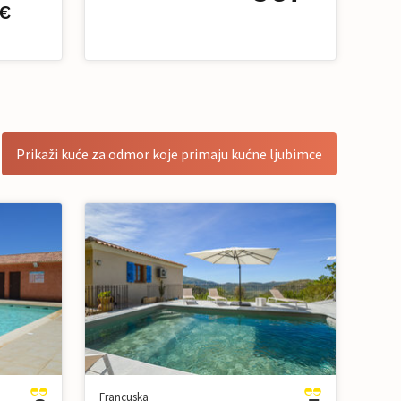
€
Prikaži kuće za odmor koje primaju kućne ljubimce
Francuska