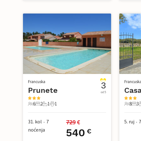
Francuska
Francusk
3
Prunete
Casa
od 5
6
2
1
1
8
3
6 Gosti
2 Spavaće sobe
1 Kupaonica
1 Kućni ljubimac
8 Gosti
3 Sp
729
 €
31. kol
7
5. ruj
•
•
noćenja
540
€