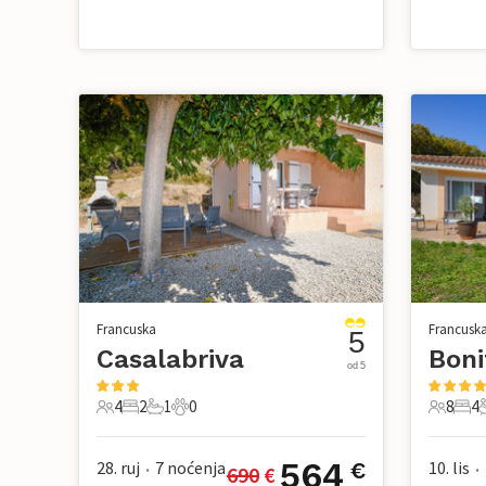
Francuska
Francusk
5
Casalabriva
Boni
od 5
4
2
1
0
8
4
4 Gosti
2 Spavaće sobe
1 Kupaonica
0 Kućni ljubimac
8 Gosti
4 Sp
564
28. ruj
7
noćenja
10. lis
€
690
 €
•
•