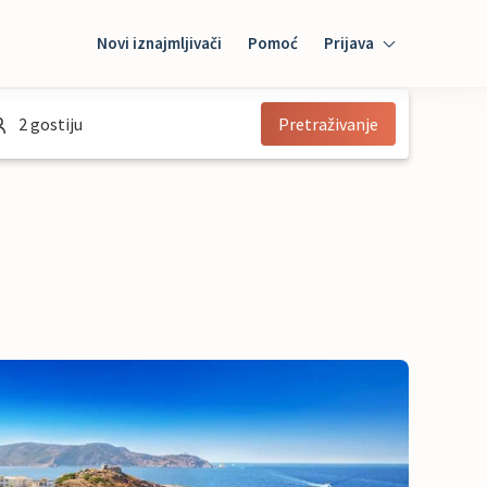
Novi iznajmljivači
Pomoć
Prijava
Prijava
2 gostiju
Pretraživanje
Gost 
Iznajmljivač