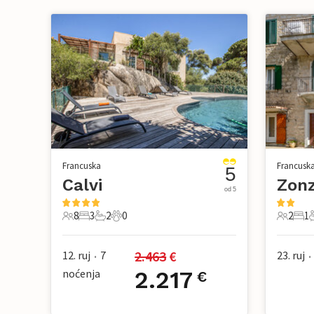
Francuska
Francusk
5
Calvi
Zon
od 5
8
3
2
0
2
1
8 Gosti
3 Spavaće sobe
2 Kupaonice
0 Kućni ljubimac
2 Gosti
1 Sp
2.463
 €
12. ruj
7
23. ruj
•
•
noćenja
2.217
€