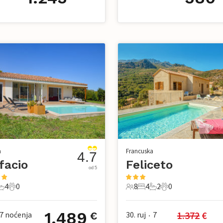
a
Francuska
4.7
facio
Feliceto
od 5
4
0
8
4
2
0
avaće sobe
4 Kupaonice
0 Kućni ljubimac
8 Gosti
4 Spavaće sobe
2 Kupaonice
0 Kućni ljubimac
1.489
1.372
 €
7
noćenja
30. ruj
7
€
•