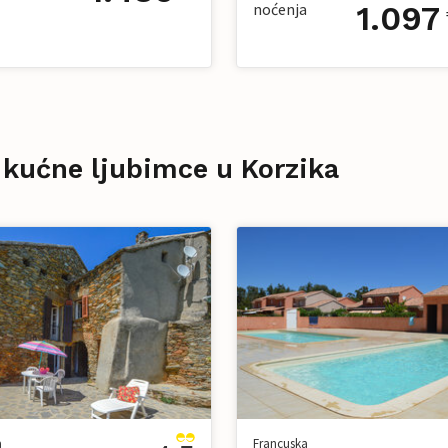
noćenja
1.097
 kućne ljubimce u Korzika
a
Francuska