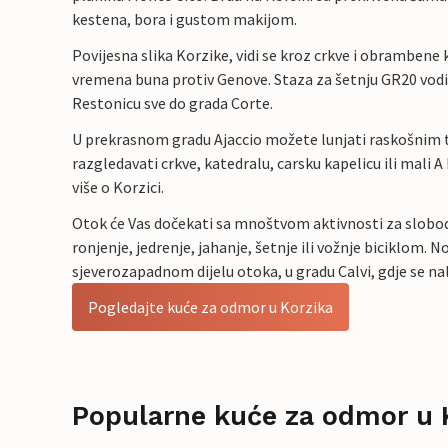
kestena, bora i gustom makijom.
Povijesna slika Korzike, vidi se kroz crkve i obrambene
vremena buna protiv Genove. Staza za šetnju GR20 vodi
Restonicu sve do grada Corte.
U prekrasnom gradu Ajaccio možete lunjati raskošnim t
razgledavati crkve, katedralu, carsku kapelicu ili mali 
više o Korzici.
Otok će Vas dočekati sa mnoštvom aktivnosti za slobod
ronjenje, jedrenje, jahanje, šetnje ili vožnje biciklom. 
sjeverozapadnom dijelu otoka, u gradu Calvi, gdje se nal
Pogledajte kuće za odmor u Korzika
Popularne kuće za odmor u 