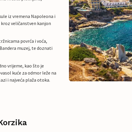
 kule iz vremena Napoleona i
 kroz veličanstven kanjon
ržnicama povrća i voća,
A Bandera muzej, te doznati
no vrijeme, kao što je
Novasol kuće za odmor leže na
azi i najveća plaža otoka.
Korzika