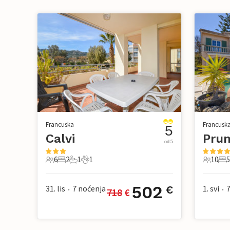
Francuska
Francusk
5
Calvi
Pru
od 5
6
2
1
1
10
5
6 Gosti
2 Spavaće sobe
1 Kupaonica
1 Kućni ljubimac
10 Gost
5 S
502
31. lis
7
noćenja
1. svi
€
718
 €
•
•