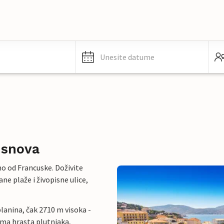
Unesite datume
 snova
o od Francuske. Doživite
ne plaže i živopisne ulice,
planina, čak 2710 m visoka -
ama hrasta plutnjaka,