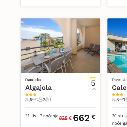
Francuska
Francusk
5
Algajola
Cal
od 5
6
2
2
1
8
3
6 Gosti
2 Spavaće sobe
2 Kupaonice
1 Kućni ljubimac
8 Gosti
3 Sp
662
31. lis
7
noćenja
20. stu
€
828
 €
•
•
noćenj