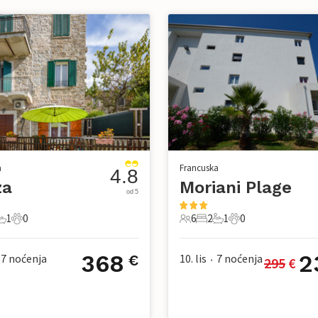
a
Francuska
4.8
za
Moriani Plage
od 5
1
0
6
2
1
0
avaća soba
1 Kupaonica
0 Kućni ljubimac
6 Gosti
2 Spavaće sobe
1 Kupaonica
0 Kućni ljubimac
368
2
7
noćenja
10. lis
7
noćenja
€
295
 €
•