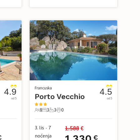
Francuska
4.9
4.5
Porto Vecchio
od 5
od 5
8
3
3
0
8 Gosti
3 Spavaće sobe
3 Kupaonice
0 Kućni ljubimac
1.588
 €
3. lis
7
•
noćenja
1.330
€
€