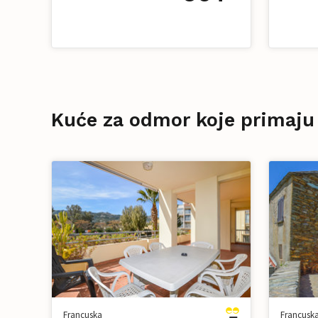
Kuće za odmor koje primaju
Francuska
Francusk