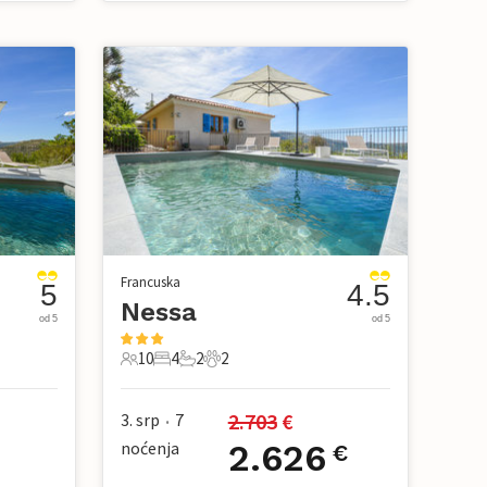
Francuska
5
4.5
Nessa
od 5
od 5
10
4
2
2
10 Gosti
4 Spavaće sobe
2 Kupaonice
2 Kućni ljubimac
2.703
 €
3. srp
7
•
noćenja
2.626
€