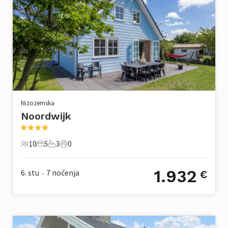
Nizozemska
Noordwijk
10
5
3
0
10 Gosti
5 Spavaće sobe
3 Kupaonice
0 Kućni ljubimac
1.932
6. stu
7
noćenja
€
•