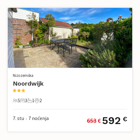
Nizozemska
Noordwijk
5
3
1
2
5 Gosti
3 Spavaće sobe
1 Kupaonica
2 Kućni ljubimac
592
7. stu
7
noćenja
€
653
 €
•