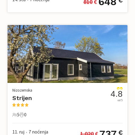
648
€
810
 €
•
Nizozemska
4.8
Strijen
od 5
5
0
5 Gosti
0 Kućni ljubimac
737
11. ruj
7
noćenja
€
1.020
 €
•