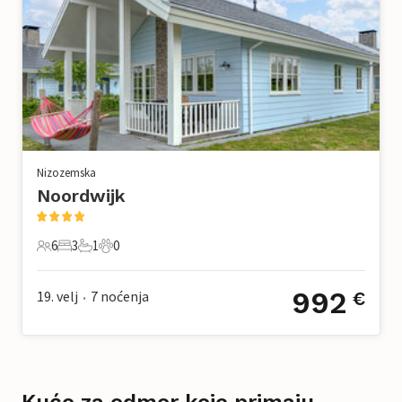
Nizozemska
Noordwijk
6
3
1
0
6 Gosti
3 Spavaće sobe
1 Kupaonica
0 Kućni ljubimac
992
19. velj
7
noćenja
€
•
Kuće za odmor koje primaju