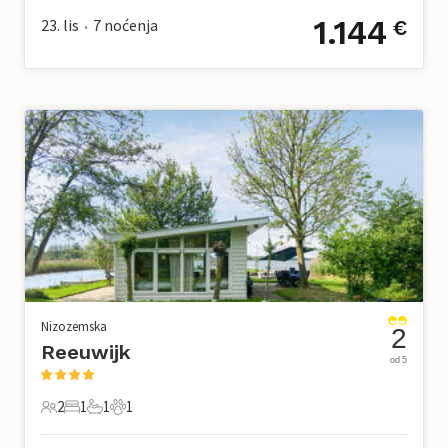
1.144
23. lis
7
noćenja
€
•
Nizozemska
2
Reeuwijk
od 5
2
1
1
1
2 Gosti
1 Spavaća soba
1 Kupaonica
1 Kućni ljubimac