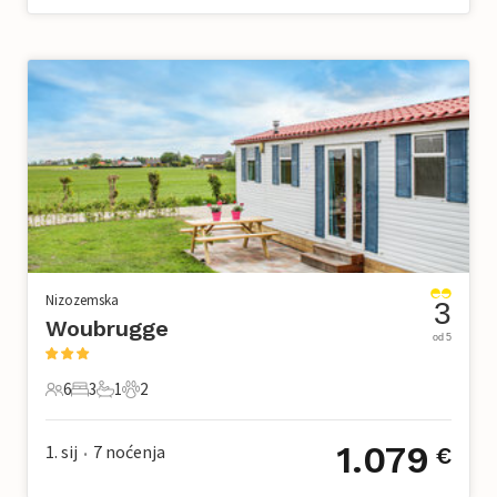
Nizozemska
3
Woubrugge
od 5
6
3
1
2
6 Gosti
3 Spavaće sobe
1 Kupaonica
2 Kućni ljubimac
1.079
1. sij
7
noćenja
€
•