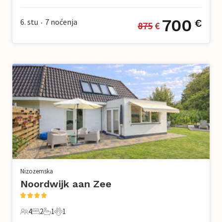
700
6. stu
7
noćenja
€
875
 €
•
Nizozemska
Noordwijk aan Zee
4
2
1
1
4 Gosti
2 Spavaće sobe
1 Kupaonica
1 Kućni ljubimac