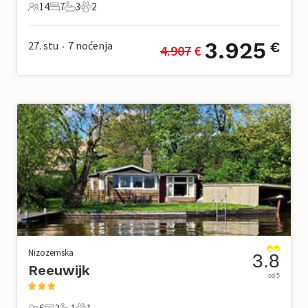
14
7
3
2
14 Gosti
7 Spavaće sobe
3 Kupaonice
2 Kućni ljubimac
3.925
27. stu
7
noćenja
€
4.907
 €
•
Nizozemska
3.8
Reeuwijk
od 5