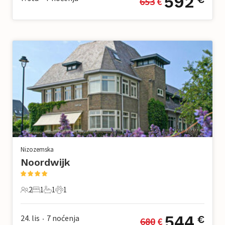
592
653
 €
Nizozemska
Noordwijk
2
1
1
1
2 Gosti
1 Spavaća soba
1 Kupaonica
1 Kućni ljubimac
544
24. lis
7
noćenja
€
680
 €
•