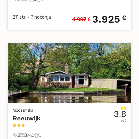
14 Gosti
7 Spavaće sobe
3 Kupaonice
2 Kućni ljubimac
3.925
27. stu
7
noćenja
€
4.907
 €
•
Nizozemska
3.8
Reeuwijk
od 5
6
3
1
1
6 Gosti
3 Spavaće sobe
1 Kupaonica
1 Kućni ljubimac