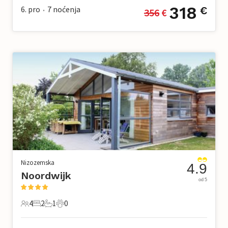
318
6. pro
7
noćenja
€
356
 €
•
Nizozemska
4.9
Noordwijk
od 5
4
2
1
0
4 Gosti
2 Spavaće sobe
1 Kupaonica
0 Kućni ljubimac