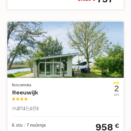
Nizozemska
2
Reeuwijk
od 5
2
1
1
1
2 Gosti
1 Spavaća soba
1 Kupaonica
1 Kućni ljubimac
958
6. stu
7
noćenja
€
•