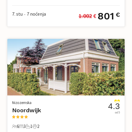
4 Gosti
2 Spavaće sobe
1 Kupaonica
1 Kućni ljubimac
801
7. stu
7
noćenja
€
1.002
 €
•
Nizozemska
4.3
Noordwijk
od 5
6
3
1
2
6 Gosti
3 Spavaće sobe
1 Kupaonica
2 Kućni ljubimac