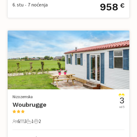
958
6. stu
7
noćenja
€
•
Nizozemska
3
Woubrugge
od 5
6
3
1
2
6 Gosti
3 Spavaće sobe
1 Kupaonica
2 Kućni ljubimac