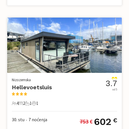
Nizozemska
3.7
Hellevoetsluis
od 5
4
2
1
1
4 Gosti
2 Spavaće sobe
1 Kupaonica
1 Kućni ljubimac
602
30. stu
7
noćenja
€
753
 €
•