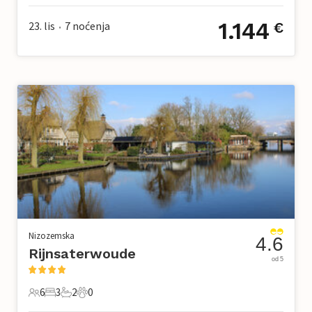
1.144
23. lis
7
noćenja
€
•
Nizozemska
4.6
Rijnsaterwoude
od 5
6
3
2
0
6 Gosti
3 Spavaće sobe
2 Kupaonice
0 Kućni ljubimac