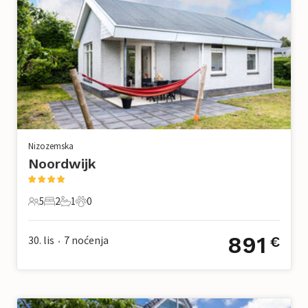
Nizozemska
Noordwijk
5
2
1
0
5 Gosti
2 Spavaće sobe
1 Kupaonica
0 Kućni ljubimac
891
30. lis
7
noćenja
€
•