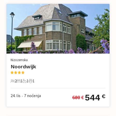
Nizozemska
Noordwijk
2
1
1
1
2 Gosti
1 Spavaća soba
1 Kupaonica
1 Kućni ljubimac
544
24. lis
7
noćenja
€
680
 €
•