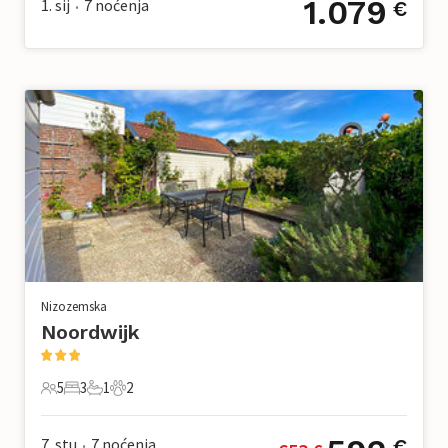
1.079
1. sij
7
noćenja
€
•
Nizozemska
Noordwijk
5
3
1
2
5 Gosti
3 Spavaće sobe
1 Kupaonica
2 Kućni ljubimac
7. stu
7
noćenja
€
•