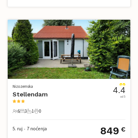
Nizozemska
4.4
Stellendam
od 5
6
3
1
0
6 Gosti
3 Spavaće sobe
1 Kupaonica
0 Kućni ljubimac
849
5. ruj
7
noćenja
€
•