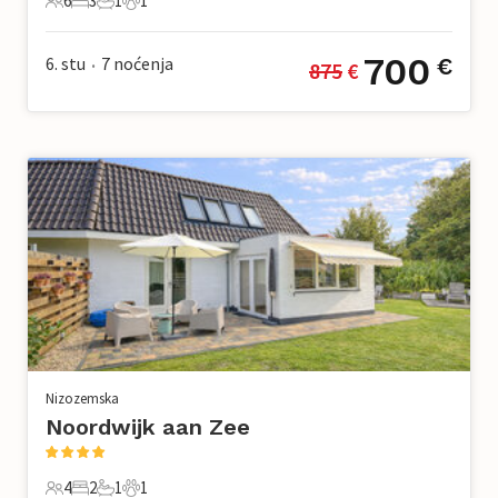
6
3
1
1
6 Gosti
3 Spavaće sobe
1 Kupaonica
1 Kućni ljubimac
700
6. stu
7
noćenja
€
875
 €
•
Nizozemska
Noordwijk aan Zee
4
2
1
1