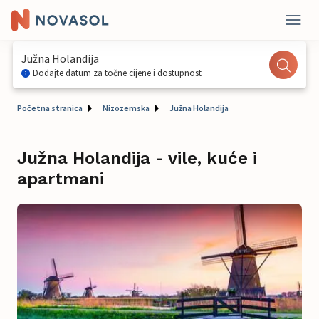
Južna Holandija
Dodajte datum za točne cijene i dostupnost
Početna stranica
Nizozemska
Južna Holandija
Južna Holandija - vile, kuće i
apartmani