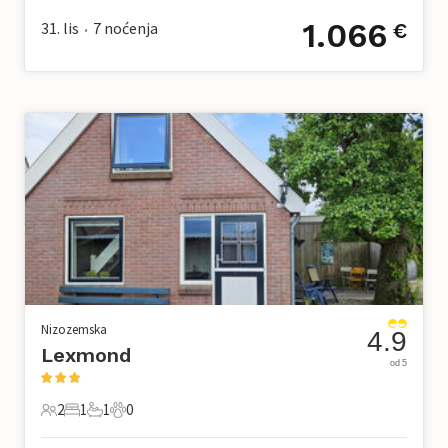
1.066
31. lis
7
noćenja
€
•
Nizozemska
4.9
Lexmond
od 5
2
1
1
0
2 Gosti
1 Spavaća soba
1 Kupaonica
0 Kućni ljubimac