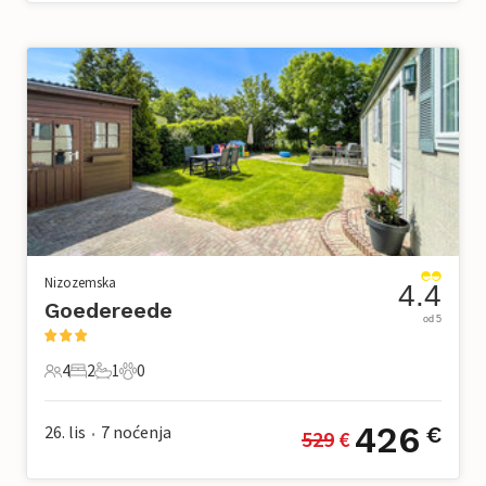
Nizozemska
4.4
Goedereede
od 5
4
2
1
0
4 Gosti
2 Spavaće sobe
1 Kupaonica
0 Kućni ljubimac
426
26. lis
7
noćenja
€
529
 €
•