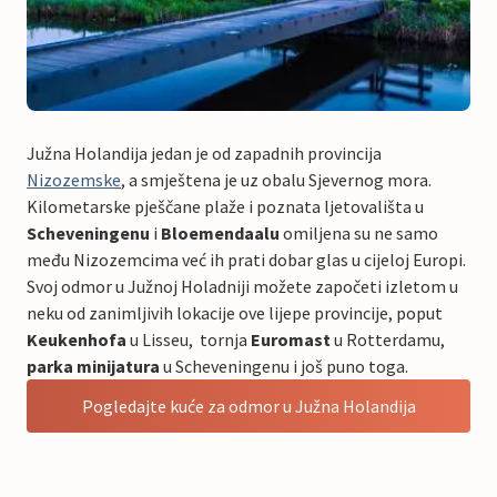
Južna Holandija jedan je od zapadnih provincija
Nizozemske
, a smještena je uz obalu Sjevernog mora.
Kilometarske pješčane plaže i poznata ljetovališta u
Scheveningenu
i
Bloemendaalu
omiljena su ne samo
među Nizozemcima već ih prati dobar glas u cijeloj Europi.
Svoj odmor u Južnoj Holadniji možete započeti izletom u
neku od zanimljivih lokacije ove lijepe provincije, poput
Keukenhofa
u Lisseu, tornja
Euromast
u Rotterdamu,
parka minijatura
u Scheveningenu i još puno toga.
Pogledajte kuće za odmor u Južna Holandija