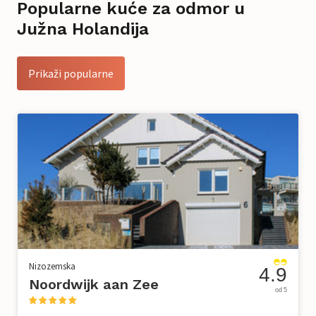
Popularne kuće za odmor u
Južna Holandija
Prikaži popularne
Nizozemska
4.9
Noordwijk aan Zee
od 5