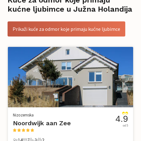
kućne ljubimce u Južna Holandija
Prikaži kuće za odmor koje primaju kućne ljubimce
Nizozemska
4.9
Noordwijk aan Zee
od 5
14
7
3
2