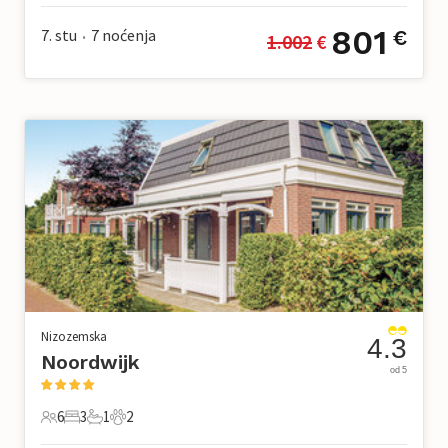
801
7. stu
7
noćenja
€
1.002
 €
•
Nizozemska
4.3
Noordwijk
od 5
6
3
1
2
6 Gosti
3 Spavaće sobe
1 Kupaonica
2 Kućni ljubimac