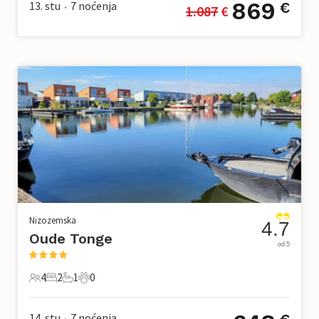
869
13. stu
7
noćenja
€
1.087
 €
•
Nizozemska
4.7
Oude Tonge
od 5
4
2
1
0
4 Gosti
2 Spavaće sobe
1 Kupaonica
0 Kućni ljubimac
14. stu
7
noćenja