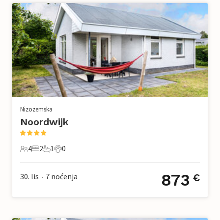
Nizozemska
Noordwijk
4
2
1
0
4 Gosti
2 Spavaće sobe
1 Kupaonica
0 Kućni ljubimac
873
30. lis
7
noćenja
€
•