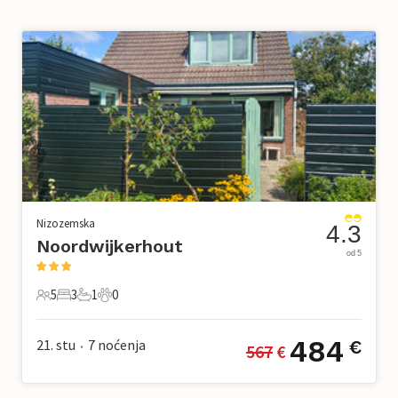
Nizozemska
4.3
Noordwijkerhout
od 5
5
3
1
0
5 Gosti
3 Spavaće sobe
1 Kupaonica
0 Kućni ljubimac
484
21. stu
7
noćenja
€
567
 €
•