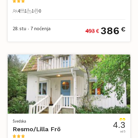
4
1
1
0
4 Gosti
1 Spavaća soba
1 Kupaonica
0 Kućni ljubimac
386
28. stu
7
noćenja
€
493
 €
•
Švedska
4.3
Resmo/Lilla Frö
od 5