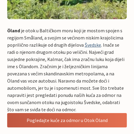
Öland
je otok u Baltičkom moru koji je mostom spojen s
regijom Småland, a svojim se većinom niskim krajolicima
poprilično razlikuje od drugih dijelova
Švedske
. Inače se
radi o njenom drugom otoku po veličini. Najveći grad
susjedne pokrajine, Kalmar, čak ima zračnu luku koja dijeli
ime s Ölandom. Zračnim je i željezničkim linijama
povezana s većim skandinavskim metropolama, a na
Öland vas voze autobusi. Naravno da možete doći i
automobilom, jer tu je i spomenuti most. Sve što trebate
napraviti jest pregledati ponudu naših kuća za odmor na
ovom sunčanom otoku na jugoistoku Švedske, odabrati
što vam se sviđa te doći na odmor.
Pogledajte kuće za odmor u Otok Öland