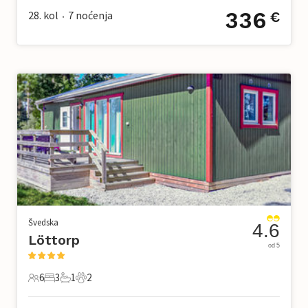
336
28. kol
7
noćenja
€
•
Švedska
4.6
Löttorp
od 5
6
3
1
2
6 Gosti
3 Spavaće sobe
1 Kupaonica
2 Kućni ljubimac