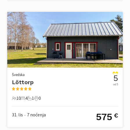
Švedska
5
Löttorp
od 5
10
4
1
0
10 Gosti
4 Spavaće sobe
1 Kupaonica
0 Kućni ljubimac
575
31. lis
7
noćenja
€
•