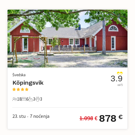
Švedska
3.9
Köpingsvik
od 5
18
6
3
3
18 Gosti
6 Spavaće sobe
3 Kupaonice
3 Kućni ljubimac
878
23. stu
7
noćenja
€
1.098
 €
•