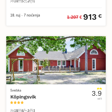
10
5
2
1
10 Gosti
5 Spavaće sobe
2 Kupaonice
1 Kućni ljubimac
913
18. ruj
7
noćenja
€
1.207
 €
•
Švedska
3.9
Köpingsvik
od 5
18
6
3
3