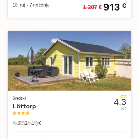
913
18. ruj
7
noćenja
€
1.207
 €
•
Švedska
4.3
Löttorp
od 5
6
2
1
0
6 Gosti
2 Spavaće sobe
1 Kupaonica
0 Kućni ljubimac