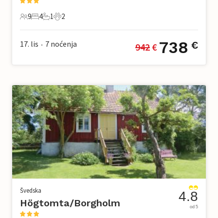
9
4
1
2
9 Gosti
4 Spavaće sobe
1 Kupaonica
2 Kućni ljubimac
738
17. lis
7
noćenja
€
942
 €
•
Švedska
4.8
Högtomta/Borgholm
od 5