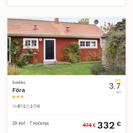
Švedska
3.7
Föra
od 5
4
1
1
0
4 Gosti
1 Spavaća soba
1 Kupaonica
0 Kućni ljubimac
332
29. kol
7
noćenja
€
474
 €
•