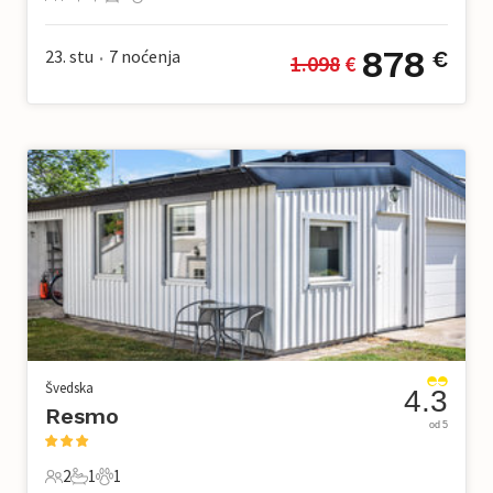
18 Gosti
6 Spavaće sobe
3 Kupaonice
3 Kućni ljubimac
878
23. stu
7
noćenja
€
1.098
 €
•
Švedska
4.3
Resmo
od 5
2
1
1
2 Gosti
1 Kupaonica
1 Kućni ljubimac