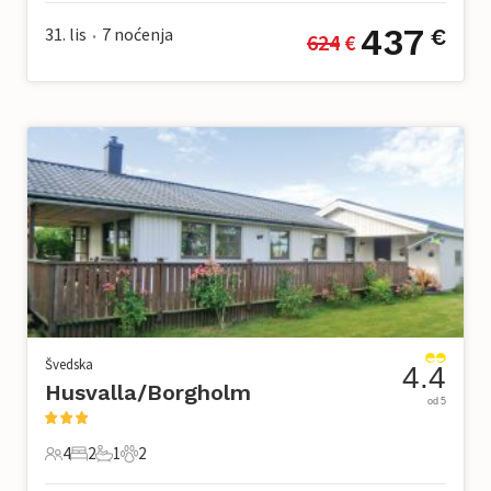
437
31. lis
7
noćenja
€
624
 €
•
Švedska
4.4
Husvalla/Borgholm
od 5
4
2
1
2
4 Gosti
2 Spavaće sobe
1 Kupaonica
2 Kućni ljubimac