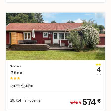
Švedska
4
Böda
od 5
6
2
1
0
6 Gosti
2 Spavaće sobe
1 Kupaonica
0 Kućni ljubimac
574
29. kol
7
noćenja
€
676
 €
•