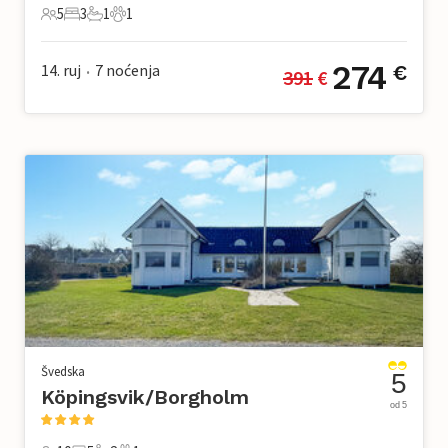
5
3
1
1
5 Gosti
3 Spavaće sobe
1 Kupaonica
1 Kućni ljubimac
274
14. ruj
7
noćenja
€
391
 €
•
Švedska
5
Köpingsvik/Borgholm
od 5