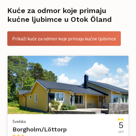
Kuće za odmor koje primaju
kućne ljubimce u Otok Öland
Prikaži kuće za odmor koje primaju kućne ljubimce
Švedska
5
Borgholm/Löttorp
od 5