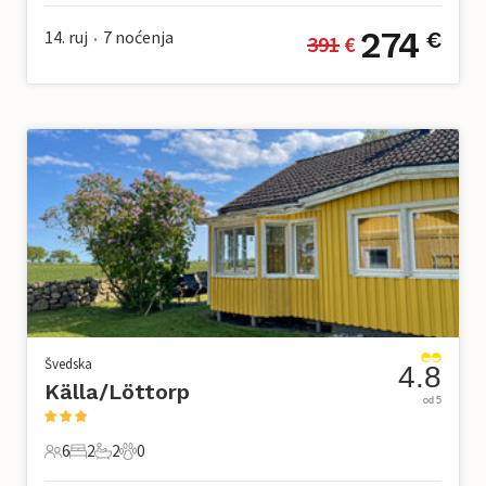
274
14. ruj
7
noćenja
€
391
 €
•
Švedska
4.8
Källa/Löttorp
od 5
6
2
2
0
6 Gosti
2 Spavaće sobe
2 Kupaonice
0 Kućni ljubimac