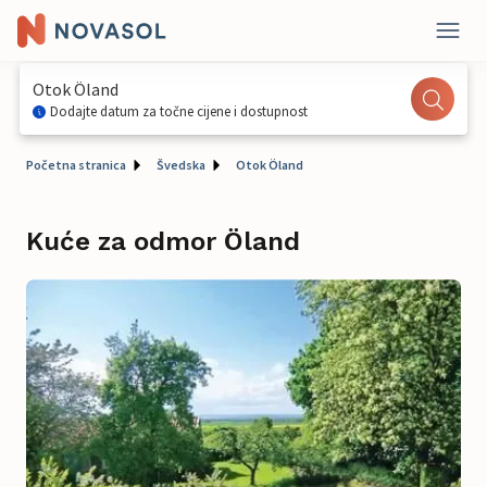
Otok Öland
Dodajte datum za točne cijene i dostupnost
Početna stranica
Švedska
Otok Öland
Kuće za odmor Öland