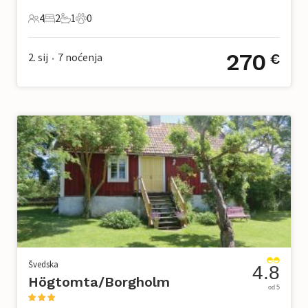
4
2
1
0
4 Gosti
2 Spavaće sobe
1 Kupaonica
0 Kućni ljubimac
270
2. sij
7
noćenja
€
•
Švedska
4.8
Högtomta/Borgholm
od 5