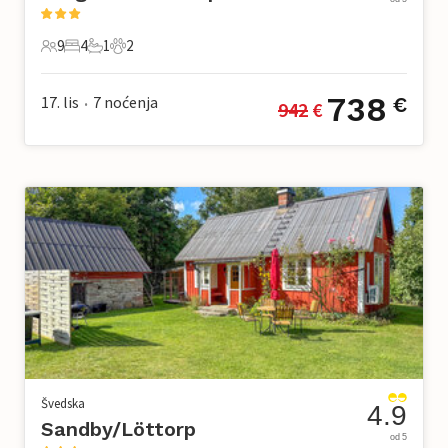
9
4
1
2
9 Gosti
4 Spavaće sobe
1 Kupaonica
2 Kućni ljubimac
738
17. lis
7
noćenja
€
942
 €
•
Švedska
4.9
Sandby/Löttorp
od 5