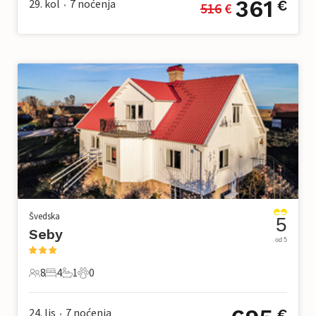
361
29. kol
7
noćenja
€
516
 €
•
Švedska
5
Seby
od 5
8
4
1
0
8 Gosti
4 Spavaće sobe
1 Kupaonica
0 Kućni ljubimac
24. lis
7
noćenja
€
•