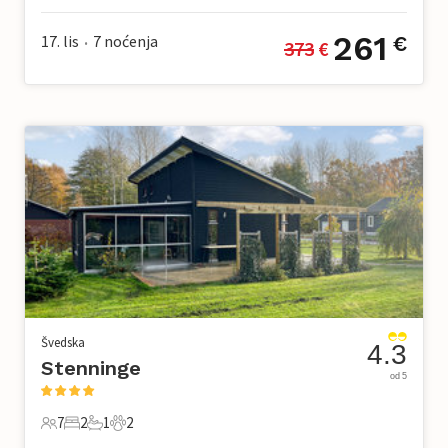
261
17. lis
7
noćenja
€
373
 €
•
Švedska
4.3
Stenninge
od 5
7
2
1
2
7 Gosti
2 Spavaće sobe
1 Kupaonica
2 Kućni ljubimac