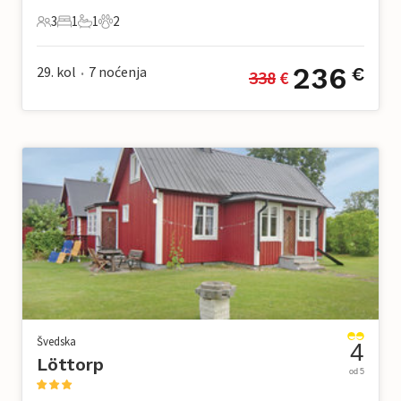
3
1
1
2
3 Gosti
1 Spavaća soba
1 Kupaonica
2 Kućni ljubimac
236
29. kol
7
noćenja
€
338
 €
•
Švedska
4
Löttorp
od 5