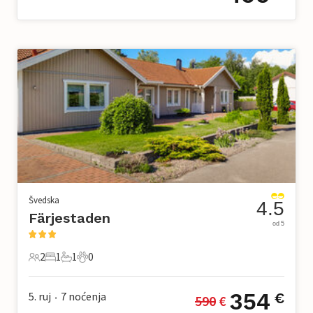
Švedska
4.5
Färjestaden
od 5
2
1
1
0
2 Gosti
1 Spavaća soba
1 Kupaonica
0 Kućni ljubimac
354
5. ruj
7
noćenja
€
590
 €
•