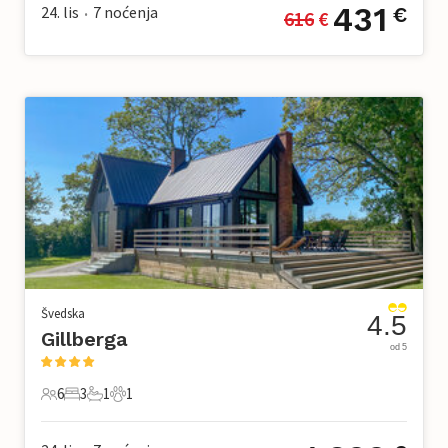
431
24. lis
7
noćenja
€
616
 €
•
Švedska
4.5
Gillberga
od 5
6
3
1
1
6 Gosti
3 Spavaće sobe
1 Kupaonica
1 Kućni ljubimac