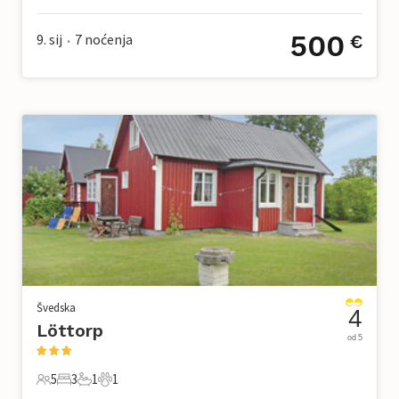
500
9. sij
7
noćenja
€
•
Švedska
4
Löttorp
od 5
5
3
1
1
5 Gosti
3 Spavaće sobe
1 Kupaonica
1 Kućni ljubimac