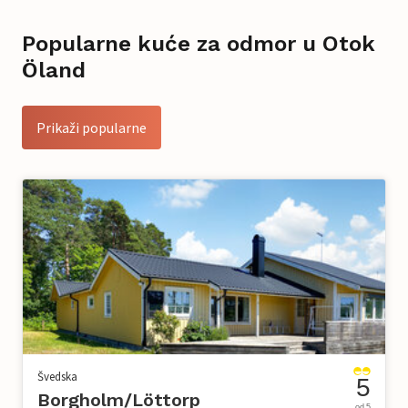
Popularne kuće za odmor u Otok
Öland
Prikaži popularne
Švedska
5
Borgholm/Löttorp
od 5