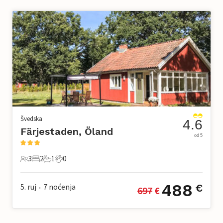
Švedska
4.6
Färjestaden, Öland
od 5
3
2
1
0
3 Gosti
2 Spavaće sobe
1 Kupaonica
0 Kućni ljubimac
488
5. ruj
7
noćenja
€
697
 €
•