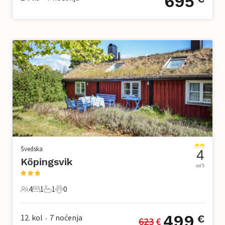
695
Švedska
4
Köpingsvik
od 5
4
1
1
0
4 Gosti
1 Spavaća soba
1 Kupaonica
0 Kućni ljubimac
499
12. kol
7
noćenja
€
623
 €
•