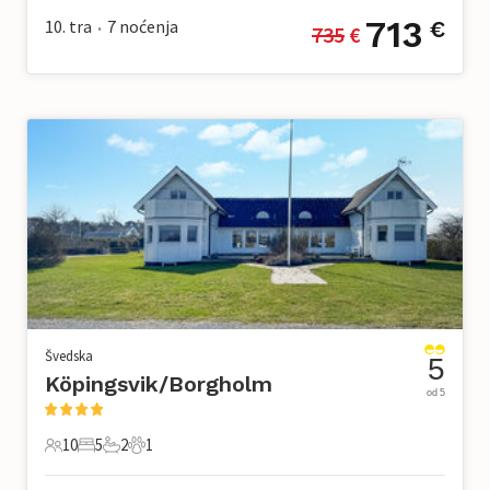
713
10. tra
7
noćenja
€
735
 €
•
Švedska
5
Köpingsvik/Borgholm
od 5
10
5
2
1
10 Gosti
5 Spavaće sobe
2 Kupaonice
1 Kućni ljubimac