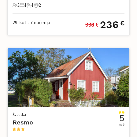
3
1
1
2
3 Gosti
1 Spavaća soba
1 Kupaonica
2 Kućni ljubimac
236
29. kol
7
noćenja
€
338
 €
•
Švedska
5
Resmo
od 5