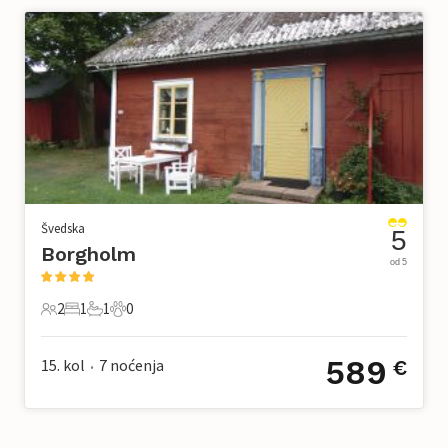
Švedska
5
Borgholm
od 5
2
1
1
0
2 Gosti
1 Spavaća soba
1 Kupaonica
0 Kućni ljubimac
589
15. kol
7
noćenja
€
•