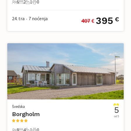
6
2
1
0
6 Gosti
2 Spavaće sobe
1 Kupaonica
0 Kućni ljubimac
395
24. tra
7
noćenja
€
407
 €
•
Švedska
5
Borgholm
od 5
8
4
1
0