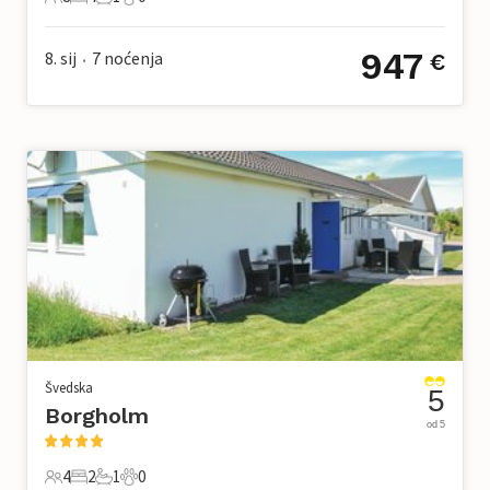
8 Gosti
4 Spavaće sobe
1 Kupaonica
0 Kućni ljubimac
947
8. sij
7
noćenja
€
•
Švedska
5
Borgholm
od 5
4
2
1
0
4 Gosti
2 Spavaće sobe
1 Kupaonica
0 Kućni ljubimac