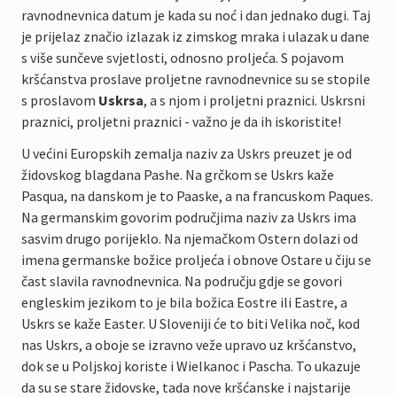
ravnodnevnica datum je kada su noć i dan jednako dugi. Taj
je prijelaz značio izlazak iz zimskog mraka i ulazak u dane
s više sunčeve svjetlosti, odnosno proljeća. S pojavom
kršćanstva proslave proljetne ravnodnevnice su se stopile
s proslavom
Uskrsa
, a s njom i proljetni praznici. Uskrsni
praznici, proljetni praznici - važno je da ih iskoristite!
U većini Europskih zemalja naziv za Uskrs preuzet je od
židovskog blagdana Pashe. Na grčkom se Uskrs kaže
Pasqua, na danskom je to Paaske, a na francuskom Paques.
Na germanskim govorim područjima naziv za Uskrs ima
sasvim drugo porijeklo. Na njemačkom Ostern dolazi od
imena germanske božice proljeća i obnove Ostare u čiju se
čast slavila ravnodnevnica. Na području gdje se govori
engleskim jezikom to je bila božica Eostre ili Eastre, a
Uskrs se kaže Easter. U Sloveniji će to biti Velika noč, kod
nas Uskrs, a oboje se izravno veže upravo uz kršćanstvo,
dok se u Poljskoj koriste i Wielkanoc i Pascha. To ukazuje
da su se stare židovske, tada nove kršćanske i najstarije