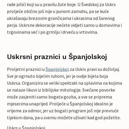
rade pilići koji su u pravilu žute boje. U Švedskoj za Uskrs
proljeće obično još nije u punom zamahu, pa se kuće
ukrašavaju brezovim grančicama i ukrasima od šarenog
perja. Uskrsne dekoracije nećete vidjeti samo u domovima i
trgovinama već i po grmlju i drveću u vrtovima.
Uskrsni praznici u Španjolskoj
Proljetni praznici u
Španjolskoj
za Uskrs pravi su doživljaj.
Sve je ogrnuto bijelim ruhom, jer je ovdje bijela boja
Uskrsa. Organizira se veliki spektakl na splavima na kojima
se nalaze likovi iz biblijske mitologije. Svečane povorke
može zasjeniti samo bogata gozba, a sve se priprema
mjesecima unaprijed. Proljeće u Španjolskoj idealno je
vrijeme za odmor, jer uz bogati program još nije prevruće
tijekom dana, pa u svemu možete uživati kad god poželite.
Uskrs u Španjolskoj