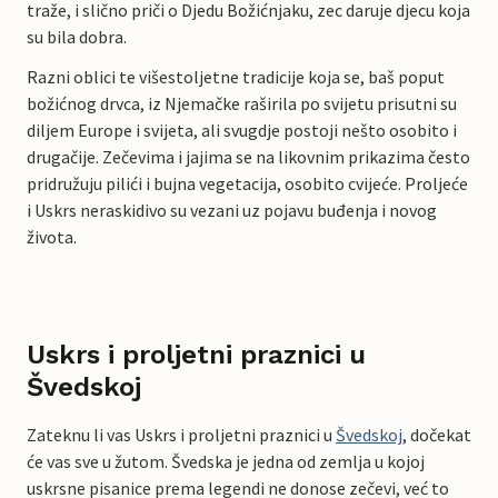
traže, i slično priči o Djedu Božićnjaku, zec daruje djecu koja
su bila dobra.
Razni oblici te višestoljetne tradicije koja se, baš poput
božićnog drvca, iz Njemačke raširila po svijetu prisutni su
diljem Europe i svijeta, ali svugdje postoji nešto osobito i
drugačije. Zečevima i jajima se na likovnim prikazima često
pridružuju pilići i bujna vegetacija, osobito cvijeće. Proljeće
i Uskrs neraskidivo su vezani uz pojavu buđenja i novog
života.
Uskrs i proljetni praznici u
Švedskoj
Zateknu li vas Uskrs i proljetni praznici u
Švedskoj
, dočekat
će vas sve u žutom. Švedska je jedna od zemlja u kojoj
uskrsne pisanice prema legendi ne donose zečevi, već to