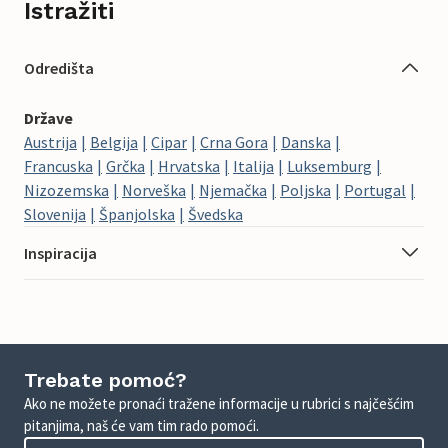
Istražiti
Odredišta
Države
Austrija
Belgija
Cipar
Crna Gora
Danska
Francuska
Grčka
Hrvatska
Italija
Luksemburg
Nizozemska
Norveška
Njemačka
Poljska
Portugal
Slovenija
Španjolska
Švedska
Inspiracija
Trebate pomoć?
Ako ne možete pronaći tražene informacije u rubrici s najčešćim
pitanjima, naš će vam tim rado pomoći.