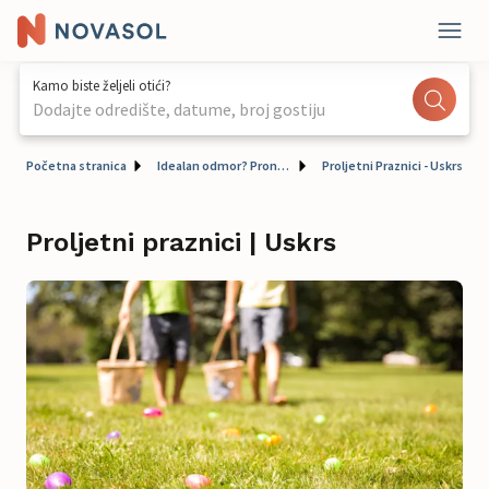
Kamo biste željeli otići?
Dodajte odredište, datume, broj gostiju
Početna stranica
Idealan odmor? Pronađite ga ovdje!
Proljetni Praznici - Uskrs
Proljetni praznici | Uskrs