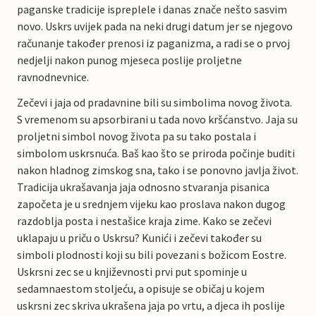
paganske tradicije ispreplele i danas znače nešto sasvim
novo. Uskrs uvijek pada na neki drugi datum jer se njegovo
računanje također prenosi iz paganizma, a radi se o prvoj
nedjelji nakon punog mjeseca poslije proljetne
ravnodnevnice.
Zečevi i jaja od pradavnine bili su simbolima novog života.
S vremenom su apsorbirani u tada novo kršćanstvo. Jaja su
proljetni simbol novog života pa su tako postala i
simbolom uskrsnuća. Baš kao što se priroda počinje buditi
nakon hladnog zimskog sna, tako i se ponovno javlja život.
Tradicija ukrašavanja jaja odnosno stvaranja pisanica
započeta je u srednjem vijeku kao proslava nakon dugog
razdoblja posta i nestašice kraja zime. Kako se zečevi
uklapaju u priču o Uskrsu? Kunići i zečevi također su
simboli plodnosti koji su bili povezani s božicom Eostre.
Uskrsni zec se u književnosti prvi put spominje u
sedamnaestom stoljeću, a opisuje se običaj u kojem
uskrsni zec skriva ukrašena jaja po vrtu, a djeca ih poslije