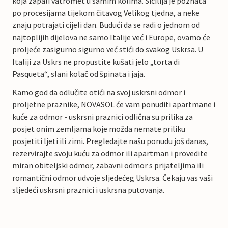
koja zapali vatromet u samim kolima. Sicilija je poznata
po procesijama tijekom čitavog Velikog tjedna, a neke
znaju potrajati cijeli dan. Budući da se radi o jednom od
najtoplijih dijelova ne samo Italije već i Europe, ovamo će
proljeće zasigurno sigurno već stići do svakog Uskrsa. U
Italiji za Uskrs ne propustite kušati jelo „torta di
Pasqueta“, slani kolač od špinata i jaja.
Kamo god da odlučite otići na svoj uskrsni odmor i
proljetne praznike, NOVASOL će vam ponuditi apartmane i
kuće za odmor - uskrsni praznici odlična su prilika za
posjet onim zemljama koje možda nemate priliku
posjetiti ljeti ili zimi. Pregledajte našu ponudu još danas,
rezervirajte svoju kuću za odmor ili apartman i provedite
miran obiteljski odmor, zabavni odmor s prijateljima ili
romantični odmor udvoje sljedećeg Uskrsa. Čekaju vas vaši
sljedeći uskrsni praznici i uskrsna putovanja.