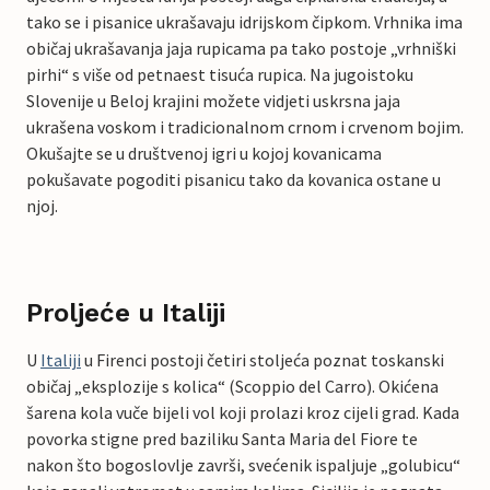
tako se i pisanice ukrašavaju idrijskom čipkom. Vrhnika ima
običaj ukrašavanja jaja rupicama pa tako postoje „vrhniški
pirhi“ s više od petnaest tisuća rupica. Na jugoistoku
Slovenije u Beloj krajini možete vidjeti uskrsna jaja
ukrašena voskom i tradicionalnom crnom i crvenom bojim.
Okušajte se u društvenoj igri u kojoj kovanicama
pokušavate pogoditi pisanicu tako da kovanica ostane u
njoj.
Proljeće u Italiji
U
Italiji
u Firenci postoji četiri stoljeća poznat toskanski
običaj „eksplozije s kolica“ (Scoppio del Carro). Okićena
šarena kola vuče bijeli vol koji prolazi kroz cijeli grad. Kada
povorka stigne pred baziliku Santa Maria del Fiore te
nakon što bogoslovlje završi, svećenik ispaljuje „golubicu“