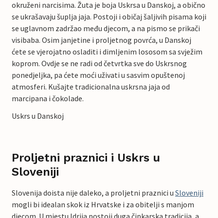
okruženi narcisima. Žuta je boja Uskrsa u Danskoj, a obično
se ukrašavaju šuplja jaja. Postoji i običaj šaljivih pisama koji
se uglavnom zadržao među djecom, a na pismo se prikači
visibaba. Osim janjetine i proljetnog povrća, u Danskoj
ćete se vjerojatno osladiti i dimljenim lososom sa svježim
koprom. Ovdje se ne radi od četvrtka sve do Uskrsnog
ponedjeljka, pa ćete moći uživati u sasvim opuštenoj
atmosferi. Kušajte tradicionalna uskrsna jaja od
marcipana i čokolade.
Uskrs u Danskoj
Proljetni praznici i Uskrs u
Sloveniji
Slovenija doista nije daleko, a proljetni praznici u
Sloveniji
mogli bi idealan skok iz Hrvatske i za obitelji s manjom
djecom. U mjestu Idrija postoji duga čipkarska tradicija, a