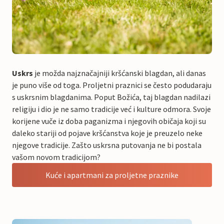
Uskrs
je možda najznačajniji kršćanski blagdan, ali danas
je puno više od toga. Proljetni praznici se često podudaraju
s uskrsnim blagdanima. Poput Božića, taj blagdan nadilazi
religiju i dio je ne samo tradicije već i kulture odmora. Svoje
korijene vuče iz doba paganizma i njegovih običaja koji su
daleko stariji od pojave kršćanstva koje je preuzelo neke
njegove tradicije. Zašto uskrsna putovanja ne bi postala
vašom novom tradicijom?
Kuće i apartmani za proljetne praznike