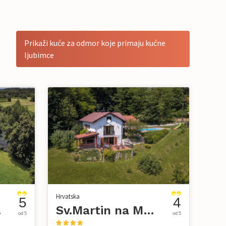
Prikaži kuće za odmor koje primaju kućne
ljubimce
Hrvatska
5
4
ina
Sv.Martin na Muri
od 5
od 5