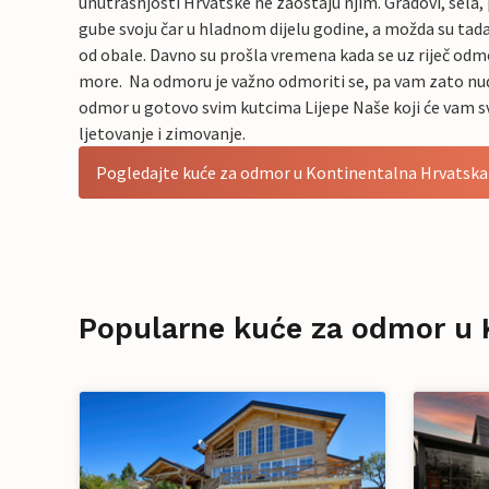
unutrašnjosti Hrvatske ne zaostaju njim. Gradovi, sela, p
gube svoju čar u hladnom dijelu godine, a možda su tada i
od obale. Davno su prošla vremena kada se uz riječ odm
more. Na odmoru je važno odmoriti se, pa vam zato nu
odmor u gotovo svim kutcima Lijepe Naše koji će vam sv
ljetovanje i zimovanje.
Pogledajte kuće za odmor u Kontinentalna Hrvatska
Popularne kuće za odmor u 