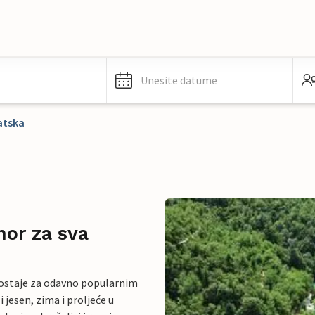
Unesite datume
atska
mor za sva
aostaje za odavno popularnim
i jesen, zima i proljeće u