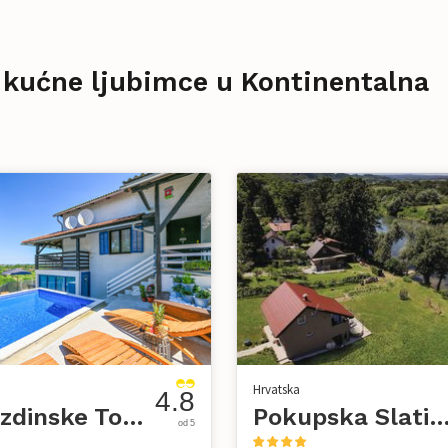
 kućne ljubimce u Kontinentalna
Hrvatska
4.8
Varazdinske Toplice-Vrtlinovec
Pokupska Slat
od 5