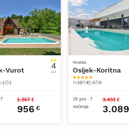
Hrvatska
4
k-Vurot
Osijek-Koritna
od 5
1
2
10
4
5
0
avaće sobe
1 Kupaonica
2 Kućni ljubimac
10 Gosti
4 Spavaće sobe
5 Kupaonice
0 Kućni ljubimac
1.367
 €
3.433
 €
7
19. pro
7
•
a
956
noćenja
3.08
€