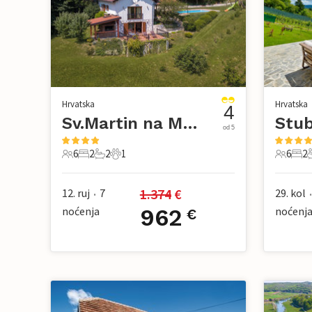
Hrvatska
Hrvatska
4
Sv.Martin na Muri
Stub
od 5
6
2
2
1
6
2
6 Gosti
2 Spavaće sobe
2 Kupaonice
1 Kućni ljubimac
6 Gosti
2 Sp
1.374
 €
12. ruj
7
29. kol
•
•
noćenja
962
noćenj
€