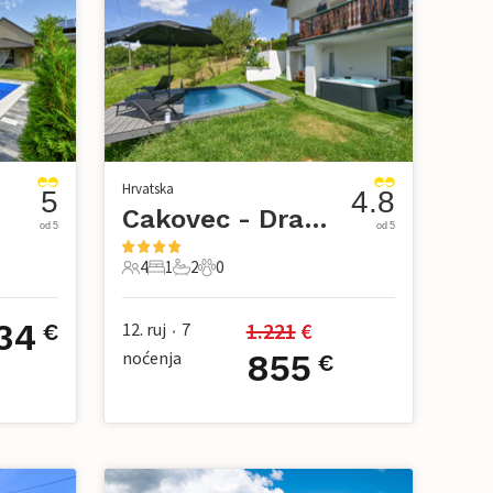
Hrvatska
5
4.8
Cakovec - Dragoslavec
od 5
od 5
4
1
2
0
4 Gosti
1 Spavaća soba
2 Kupaonice
0 Kućni ljubimac
34
1.221
 €
12. ruj
7
€
•
noćenja
855
€