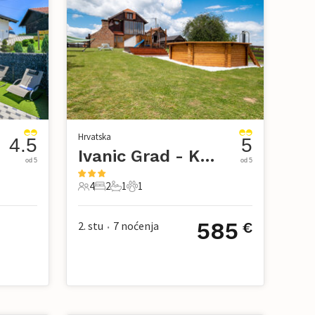
Hrvatska
4.5
5
Ivanic Grad - Klostar Ivanic
od 5
od 5
4
2
1
1
4 Gosti
2 Spavaće sobe
1 Kupaonica
1 Kućni ljubimac
585
2. stu
7
noćenja
€
•