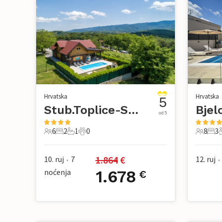
Hrvatska
Hrvatska
5
Stub.Toplice-Strmec Stubicki
od 5
6
2
1
0
8
3
6 Gosti
2 Spavaće sobe
1 Kupaonica
0 Kućni ljubimac
8 Gosti
3 Sp
1.864
 €
10. ruj
7
12. ruj
•
•
noćenja
1.678
€