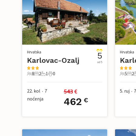
Hrvatska
Hrvatska
5
Karlovac-Ozalj
od 5
8
2
1
0
5
2
8 Gosti
2 Spavaće sobe
1 Kupaonica
0 Kućni ljubimac
5 Gosti
2 Sp
543
 €
22. kol
7
5. ruj
•
•
noćenja
462
€