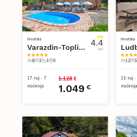
Hrvatska
Hrvatska
4.4
Varazdin-Toplicica
od 5
8
3
3
0
12
5
8 Gosti
3 Spavaće sobe
3 Kupaonice
0 Kućni ljubimac
12 Gost
5 S
1.128
 €
17. ruj
7
13. ruj
•
•
noćenja
1.049
noćenj
€