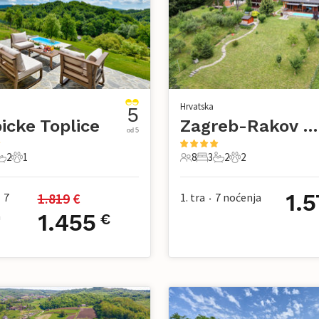
Hrvatska
5
icke Toplice
Zagreb-Rakov Potok
od 5
2
1
8
3
2
2
avaće sobe
2 Kupaonice
1 Kućni ljubimac
8 Gosti
3 Spavaće sobe
2 Kupaonice
2 Kućni ljubimac
1.
1.819
 €
7
1. tra
7
noćenja
•
a
1.455
€