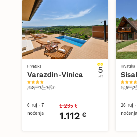
Hrvatska
Hrvatska
5
Varazdin-Vinica
Sisa
od 5
8
3
3
0
6
2
8 Gosti
3 Spavaće sobe
3 Kupaonice
0 Kućni ljubimac
6 Gosti
2 Sp
1.235
 €
6. ruj
7
26. ruj
•
•
noćenja
1.112
noćenj
€