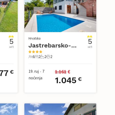
Hrvatska
5
5
Jastrebarsko-Donja Reka
od 5
od 5
6
2
2
2
6 Gosti
2 Spavaće sobe
2 Kupaonice
2 Kućni ljubimac
577
1.161
 €
19. ruj
7
€
•
noćenja
1.045
€