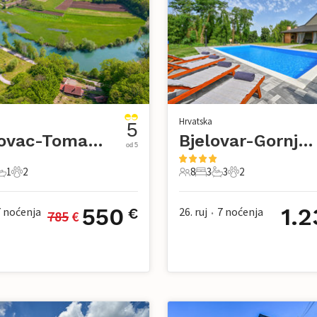
Hrvatska
5
Karlovac-Tomasnica
Bjelovar-Gornje Plavnice
od 5
1
2
8
3
3
2
avaće sobe
1 Kupaonica
2 Kućni ljubimac
8 Gosti
3 Spavaće sobe
3 Kupaonice
2 Kućni ljubimac
550
1.2
7
noćenja
26. ruj
7
noćenja
€
785
 €
•