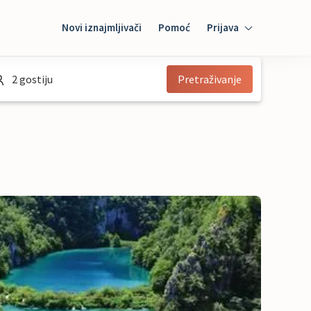
Novi iznajmljivači
Pomoć
Prijava
Prijava
2 gostiju
Pretraživanje
Gost 
Iznajmljivač