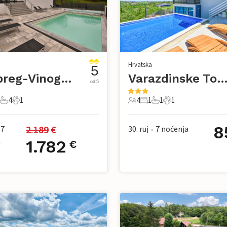
Hrvatska
5
Ludbreg-Vinogradi Ludbreski
Varazdinske Toplice-Vrtlino
od 5
4
1
4
1
1
1
i
pavaće sobe
4 Kupaonice
1 Kućni ljubimac
4 Gosti
1 Spavaća soba
1 Kupaonica
1 Kućni ljubimac
8
2.189
 €
7
30. ruj
7
noćenja
•
a
1.782
€