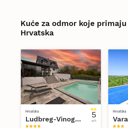
Kuće za odmor koje primaju
Hrvatska
Hrvatska
Hrvatska
5
Ludbreg-Vinogradi Ludbreski
od 5