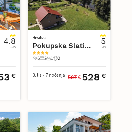
Hrvatska
4.8
5
vec
Pokupska Slatina
od 5
od 5
6
2
1
2
6 Gosti
2 Spavaće sobe
1 Kupaonica
2 Kućni ljubimac
53
528
3. lis
7
noćenja
€
€
587
 €
•