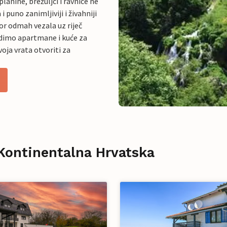
lanine, brežuljci i ravnice ne
 puno zanimljiviji i živahniji
or odmah vezala uz riječ
dimo apartmane i kuće za
oja vrata otvoriti za
Kontinentalna Hrvatska