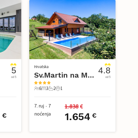
Hrvatska
5
4.8
Sv.Martin na Muri-Grkavescak
od 5
od 5
6
3
2
1
6 Gosti
3 Spavaće sobe
2 Kupaonice
1 Kućni ljubimac
1.838
 €
7. ruj
7
•
9
noćenja
1.654
€
€