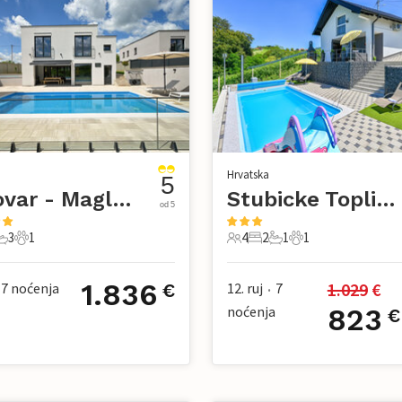
Hrvatska
5
Bjelovar - Maglenca
Stubicke Toplice-Andrasevec
od 5
3
1
4
2
1
1
avaće sobe
3 Kupaonice
1 Kućni ljubimac
4 Gosti
2 Spavaće sobe
1 Kupaonica
1 Kućni ljubimac
1.836
1.029
 €
7
noćenja
12. ruj
7
€
•
noćenja
823
€