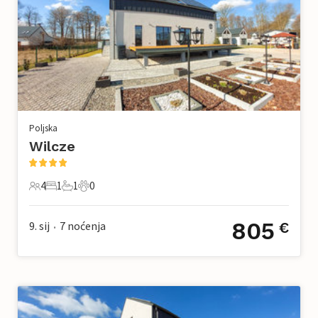
Poljska
Wilcze
4
1
1
0
4 Gosti
1 Spavaća soba
1 Kupaonica
0 Kućni ljubimac
805
9. sij
7
noćenja
€
•