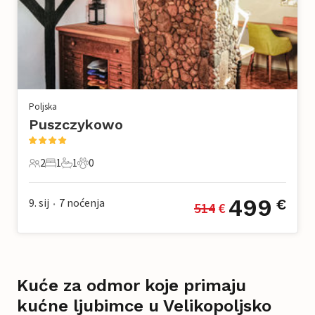
Poljska
Puszczykowo
2
1
1
0
2 Gosti
1 Spavaća soba
1 Kupaonica
0 Kućni ljubimac
499
9. sij
7
noćenja
€
514
 €
•
Kuće za odmor koje primaju
kućne ljubimce u Velikopoljsko