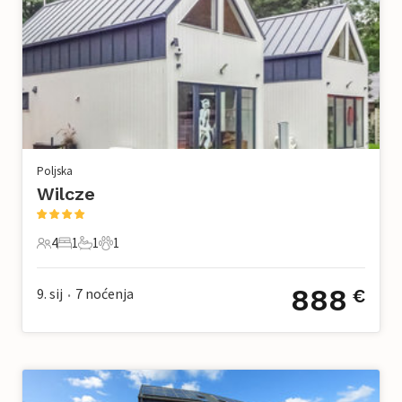
Poljska
Wilcze
4
1
1
1
4 Gosti
1 Spavaća soba
1 Kupaonica
1 Kućni ljubimac
888
9. sij
7
noćenja
€
•