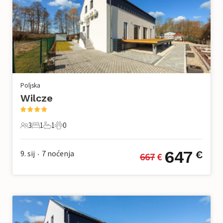
Poljska
Wilcze
3
1
1
0
3 Gosti
1 Spavaća soba
1 Kupaonica
0 Kućni ljubimac
647
9. sij
7
noćenja
€
667
 €
•