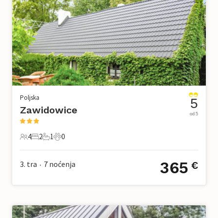
Poljska
5
Zawidowice
od 5
4
2
1
0
4 Gosti
2 Spavaće sobe
1 Kupaonica
0 Kućni ljubimac
365
3. tra
7
noćenja
€
•