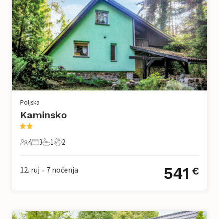
Poljska
Kaminsko
4
3
1
2
4 Gosti
3 Spavaće sobe
1 Kupaonica
2 Kućni ljubimac
541
12. ruj
7
noćenja
€
•