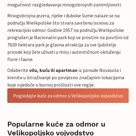
mogućnost razgledavanja mnogobrojnih zanimljivosti.
Mnogobrojna jezera, rijeke i duboke šume nalaze se na
području Wielkpolske što stvara savršenu osnovu za
rekreacijski odmor. Godine 1957 na području Wielkpolske
proglašen je Nacionalni park koji se prostire na površini od
7620 hektara park je glavna atrakcija za sve ljubitelje
prirode koji žele uživati u miru i autentičnom okruženju
flore i faune.
Odaberite
vilu, kuću ili apartman
iz ponude Novasola i
krenite u istraživanje po povijesno značajnim lokacijama
koje svjedoče o burnoj prošlosti ove regije.
Pogledajte kuće za odmor u Velikopoljsko vojvodstvo
Popularne kuće za odmor u
Velikopoljsko vojvodstvo