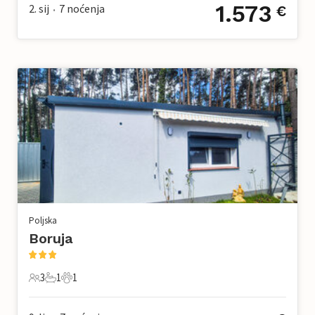
1.573
2. sij
7
noćenja
€
•
Poljska
Boruja
3
1
1
3 Gosti
1 Kupaonica
1 Kućni ljubimac