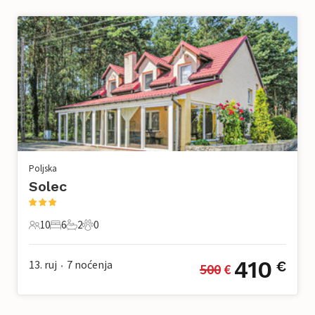
Poljska
Solec
10
6
2
0
10 Gosti
6 Spavaće sobe
2 Kupaonice
0 Kućni ljubimac
410
13. ruj
7
noćenja
€
500
 €
•