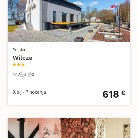
Poljska
Wilcze
2
1
0
2 Gosti
1 Kupaonica
0 Kućni ljubimac
618
9. sij
7
noćenja
€
•