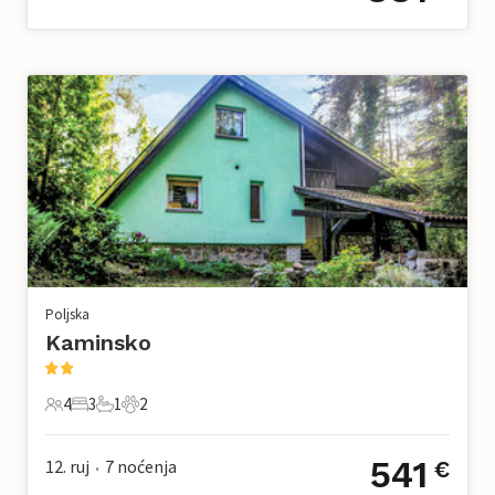
Poljska
Kaminsko
4
3
1
2
4 Gosti
3 Spavaće sobe
1 Kupaonica
2 Kućni ljubimac
541
12. ruj
7
noćenja
€
•