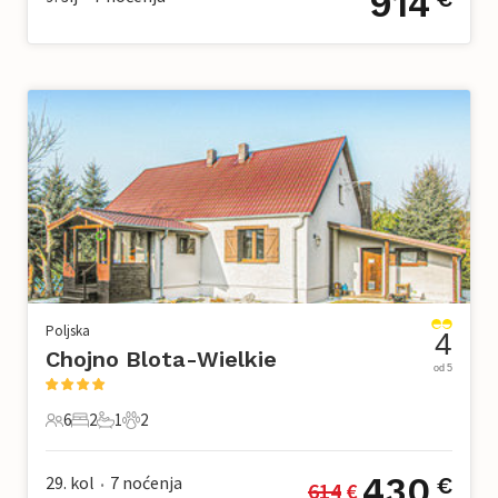
914
Poljska
4
Chojno Blota-Wielkie
od 5
6
2
1
2
6 Gosti
2 Spavaće sobe
1 Kupaonica
2 Kućni ljubimac
430
29. kol
7
noćenja
€
614
 €
•