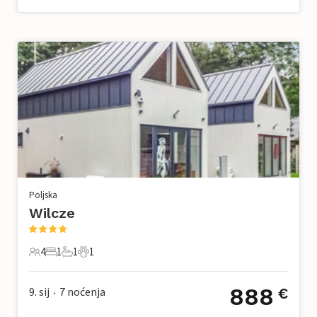
Poljska
Wilcze
4
1
1
1
4 Gosti
1 Spavaća soba
1 Kupaonica
1 Kućni ljubimac
888
9. sij
7
noćenja
€
•