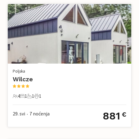
Poljska
Wilcze
4
1
1
1
4 Gosti
1 Spavaća soba
1 Kupaonica
1 Kućni ljubimac
881
29. svi
7
noćenja
€
•