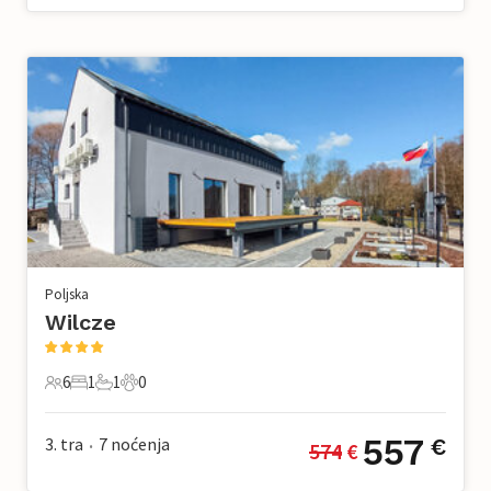
Poljska
Wilcze
6
1
1
0
6 Gosti
1 Spavaća soba
1 Kupaonica
0 Kućni ljubimac
557
3. tra
7
noćenja
€
574
 €
•