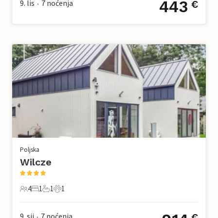
443
9. lis
7
noćenja
€
•
Poljska
Wilcze
4
1
1
1
4 Gosti
1 Spavaća soba
1 Kupaonica
1 Kućni ljubimac
9. sij
7
noćenja
€
•