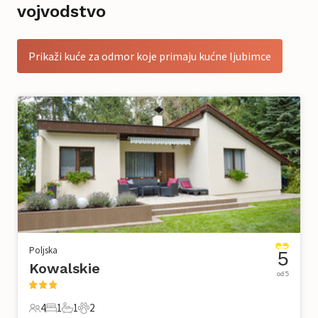
vojvodstvo
Prikaži kuće za odmor koje primaju kućne ljubimce
Poljska
5
Kowalskie
od 5
4
1
1
2
4 Gosti
1 Spavaća soba
1 Kupaonica
2 Kućni ljubimac