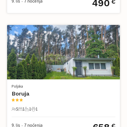
490
9. lis
7
noćenja
€
•
Poljska
Boruja
5
1
1
1
5 Gosti
1 Spavaća soba
1 Kupaonica
1 Kućni ljubimac
9. lis
7
noćenja
€
•