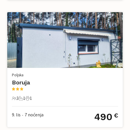
Poljska
Boruja
3
1
1
3 Gosti
1 Kupaonica
1 Kućni ljubimac
490
9. lis
7
noćenja
€
•