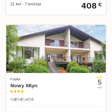
408
21. kol
7
noćenja
€
•
Poljska
5
Nowy Mlyn
od 5
8
4
3
0
8 Gosti
4 Spavaće sobe
3 Kupaonice
0 Kućni ljubimac