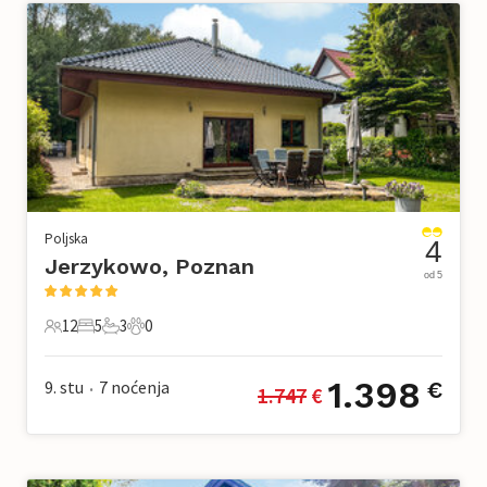
Poljska
4
Jerzykowo, Poznan
od 5
12
5
3
0
12 Gosti
5 Spavaće sobe
3 Kupaonice
0 Kućni ljubimac
1.398
9. stu
7
noćenja
€
1.747
 €
•