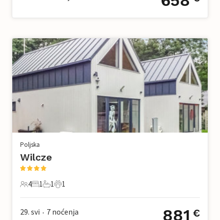
658
Poljska
Wilcze
4
1
1
1
4 Gosti
1 Spavaća soba
1 Kupaonica
1 Kućni ljubimac
881
29. svi
7
noćenja
€
•