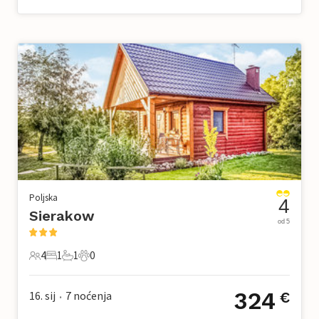
Poljska
4
Sierakow
od 5
4
1
1
0
4 Gosti
1 Spavaća soba
1 Kupaonica
0 Kućni ljubimac
324
16. sij
7
noćenja
€
•