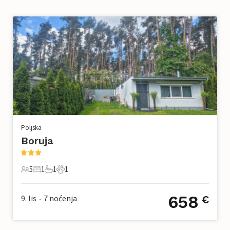
Poljska
Boruja
5
1
1
1
5 Gosti
1 Spavaća soba
1 Kupaonica
1 Kućni ljubimac
658
9. lis
7
noćenja
€
•