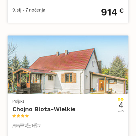
914
9. sij
7
noćenja
€
•
Poljska
4
Chojno Blota-Wielkie
od 5
6
2
1
2
6 Gosti
2 Spavaće sobe
1 Kupaonica
2 Kućni ljubimac