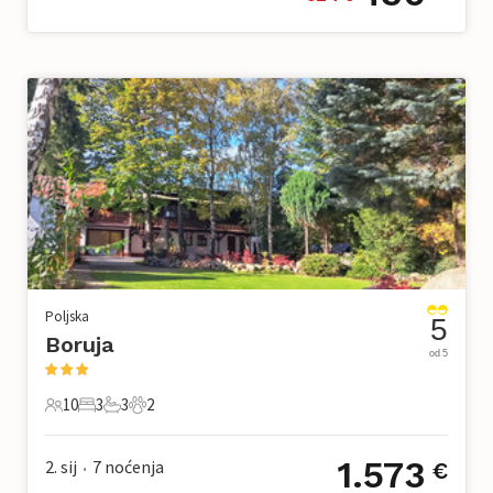
Poljska
5
Boruja
od 5
10
3
3
2
10 Gosti
3 Spavaće sobe
3 Kupaonice
2 Kućni ljubimac
1.573
2. sij
7
noćenja
€
•