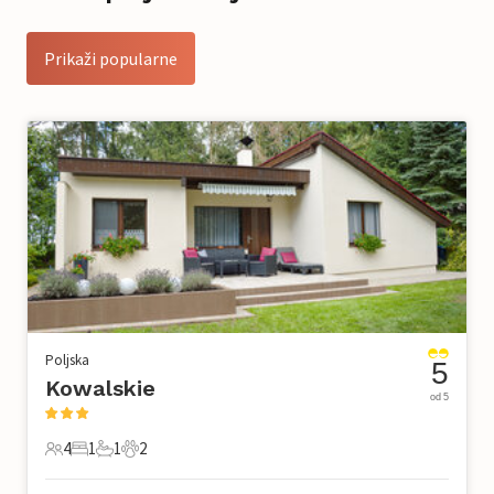
Prikaži popularne
Poljska
5
Kowalskie
od 5
4
1
1
2
4 Gosti
1 Spavaća soba
1 Kupaonica
2 Kućni ljubimac