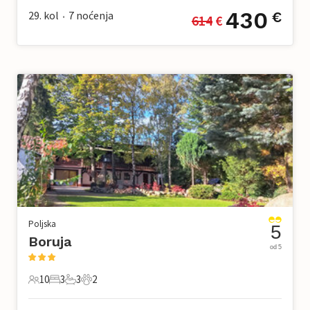
430
29. kol
7
noćenja
€
614
 €
•
Poljska
5
Boruja
od 5
10
3
3
2
10 Gosti
3 Spavaće sobe
3 Kupaonice
2 Kućni ljubimac