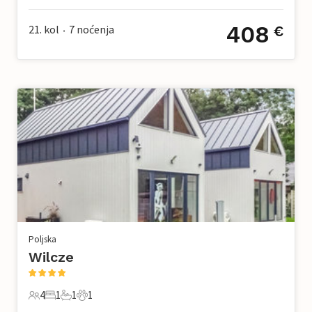
408
21. kol
7
noćenja
€
•
Poljska
Wilcze
4
1
1
1
4 Gosti
1 Spavaća soba
1 Kupaonica
1 Kućni ljubimac