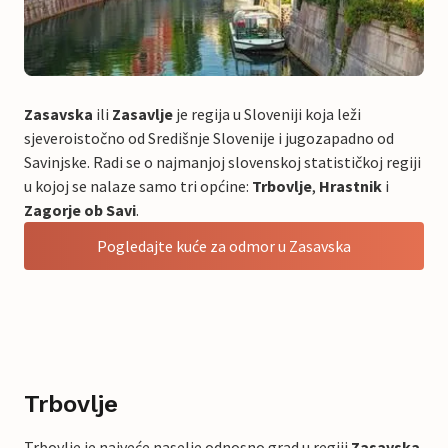
Zasavska
ili
Zasavlje
je regija u Sloveniji koja leži
sjeveroistočno od Središnje Slovenije i jugozapadno od
Savinjske. Radi se o najmanjoj slovenskoj statističkoj regiji
u kojoj se nalaze samo tri općine:
Trbovlje
,
Hrastnik
i
Zagorje ob Savi
.
Pogledajte kuće za odmor u Zasavska
Trbovlje
Trbovlje je najveće naselje odnosno grad u regiji
Zasavska