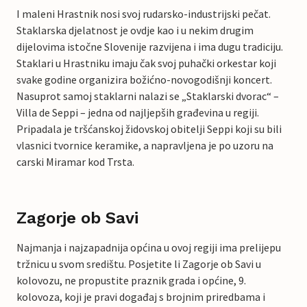
I maleni Hrastnik nosi svoj rudarsko-industrijski pečat.
Staklarska djelatnost je ovdje kao i u nekim drugim
dijelovima istočne Slovenije razvijena i ima dugu tradiciju.
Staklari u Hrastniku imaju čak svoj puhački orkestar koji
svake godine organizira božićno-novogodišnji koncert.
Nasuprot samoj staklarni nalazi se „Staklarski dvorac“ –
Villa de Seppi – jedna od najljepših građevina u regiji.
Pripadala je tršćanskoj židovskoj obitelji Seppi koji su bili
vlasnici tvornice keramike, a napravljena je po uzoru na
carski Miramar kod Trsta.
Zagorje ob Savi
Najmanja i najzapadnija općina u ovoj regiji ima prelijepu
tržnicu u svom središtu. Posjetite li Zagorje ob Savi u
kolovozu, ne propustite praznik grada i općine, 9.
kolovoza, koji je pravi događaj s brojnim priredbama i