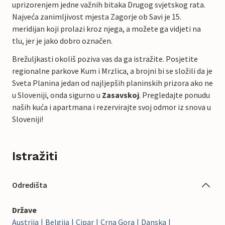
uprizorenjem jedne važnih bitaka Drugog svjetskog rata.
Najveća zanimljivost mjesta Zagorje ob Savi je 15.
meridijan koji prolazi kroz njega, a možete ga vidjeti na
tlu, jer je jako dobro označen.
Brežuljkasti okoliš poziva vas da ga istražite. Posjetite
regionalne parkove Kum i Mrzlica, a brojni bi se složili da je
Sveta Planina jedan od najljepših planinskih prizora ako ne
u Sloveniji, onda sigurno u
Zasavskoj
. Pregledajte ponudu
naših kuća i apartmana i rezervirajte svoj odmor iz snova u
Sloveniji!
Istražiti
Odredišta
Države
Austrija
Belgija
Cipar
Crna Gora
Danska