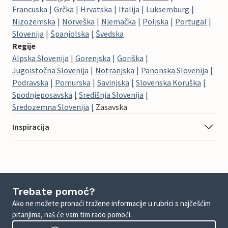
Francuska
Grčka
Hrvatska
Italija
Luksemburg
Nizozemska
Norveška
Njemačka
Poljska
Portugal
Slovenija
Španjolska
Švedska
Regije
Alpska Slovenija
Gorenjska
Goriška
Jugoistočna Slovenija
Notranjska
Panonska Slovenija
Podravska
Pomurska
Savinjska
Slovenska Koruška
Spodnjeposavska
Središnja Slovenija
Sredozemna Slovenija
Zasavska
Inspiracija
Trebate pomoć?
Ako ne možete pronaći tražene informacije u rubrici s najčešćim
pitanjima, naš će vam tim rado pomoći.