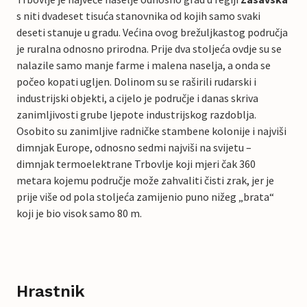
s niti dvadeset tisuća stanovnika od kojih samo svaki
deseti stanuje u gradu. Većina ovog brežuljkastog područja
je ruralna odnosno prirodna. Prije dva stoljeća ovdje su se
nalazile samo manje farme i malena naselja, a onda se
počeo kopati ugljen. Dolinom su se raširili rudarski i
industrijski objekti, a cijelo je područje i danas skriva
zanimljivosti grube ljepote industrijskog razdoblja.
Osobito su zanimljive radničke stambene kolonije i najviši
dimnjak Europe, odnosno sedmi najviši na svijetu –
dimnjak termoelektrane Trbovlje koji mjeri čak 360
metara kojemu područje može zahvaliti čisti zrak, jer je
prije više od pola stoljeća zamijenio puno nižeg „brata“
koji je bio visok samo 80 m.
Hrastnik