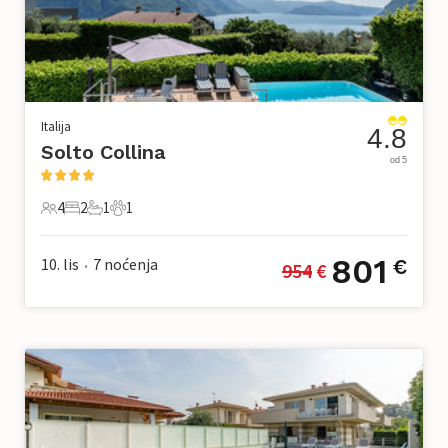
Italija
4.8
Solto Collina
od 5
4
2
1
1
4 Gosti
2 Spavaće sobe
1 Kupaonica
1 Kućni ljubimac
801
10. lis
7
noćenja
€
954
 €
•