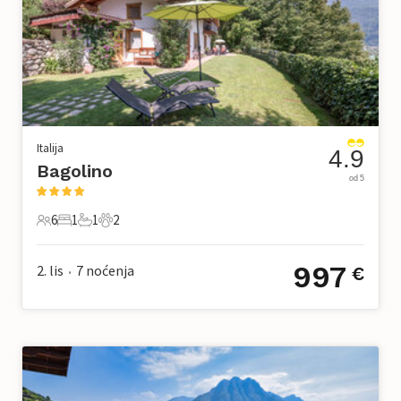
Italija
4.9
Bagolino
od 5
6
1
1
2
6 Gosti
1 Spavaća soba
1 Kupaonica
2 Kućni ljubimac
997
2. lis
7
noćenja
€
•