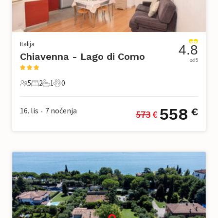
Italija
4.8
Chiavenna - Lago di Como
od 5
5
2
1
0
5 Gosti
2 Spavaće sobe
1 Kupaonica
0 Kućni ljubimac
558
16. lis
7
noćenja
€
573
 €
•