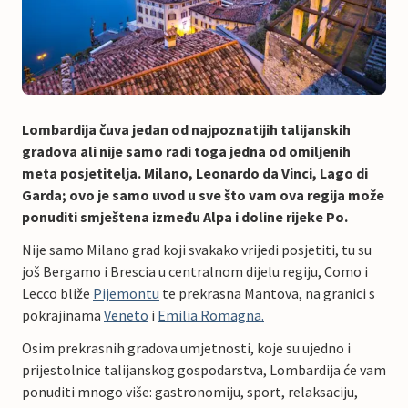
Lombardija čuva jedan od najpoznatijih talijanskih
gradova ali nije samo radi toga jedna od omiljenih
meta posjetitelja. Milano, Leonardo da Vinci, Lago di
Garda; ovo je samo uvod u sve što vam ova regija može
ponuditi smještena između Alpa i doline rijeke Po.
Nije samo Milano grad koji svakako vrijedi posjetiti, tu su
još Bergamo i Brescia u centralnom dijelu regiju, Como i
Lecco bliže
Pijemontu
te prekrasna Mantova, na granici s
pokrajinama
Veneto
i
Emilia Romagna.
Osim prekrasnih gradova umjetnosti, koje su ujedno i
prijestolnice talijanskog gospodarstva, Lombardija će vam
ponuditi mnogo više: gastronomiju, sport, relaksaciju,