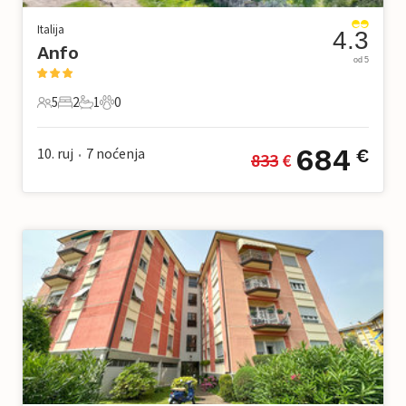
Italija
4.3
Anfo
od 5
5
2
1
0
5 Gosti
2 Spavaće sobe
1 Kupaonica
0 Kućni ljubimac
684
10. ruj
7
noćenja
€
833
 €
•