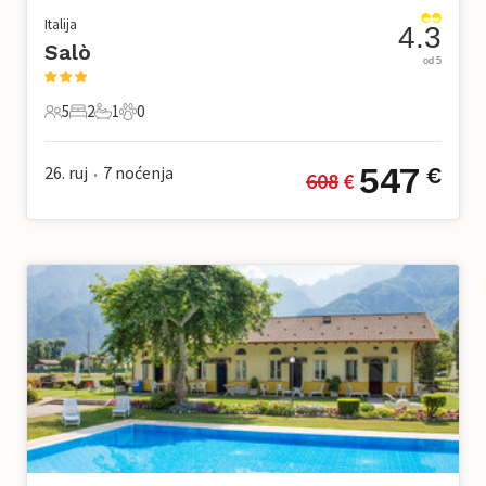
Italija
4.3
Salò
od 5
5
2
1
0
5 Gosti
2 Spavaće sobe
1 Kupaonica
0 Kućni ljubimac
547
26. ruj
7
noćenja
€
608
 €
•