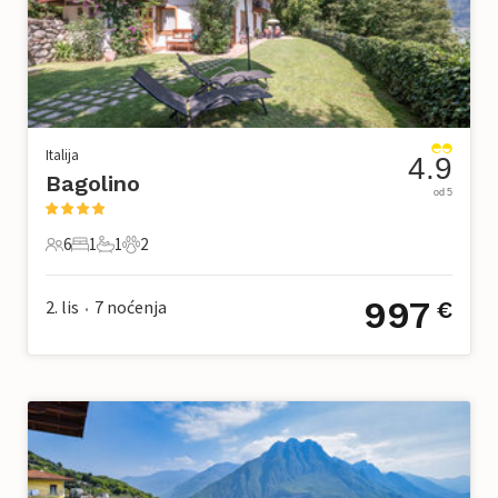
Italija
4.9
Bagolino
od 5
6
1
1
2
6 Gosti
1 Spavaća soba
1 Kupaonica
2 Kućni ljubimac
997
2. lis
7
noćenja
€
•