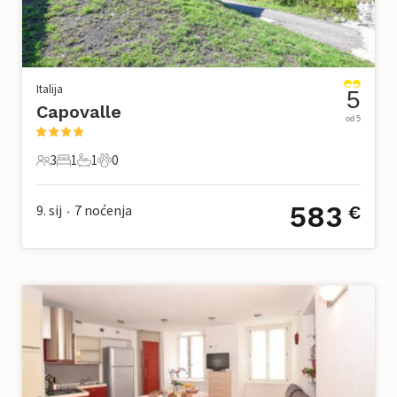
Italija
5
Capovalle
od 5
3
1
1
0
3 Gosti
1 Spavaća soba
1 Kupaonica
0 Kućni ljubimac
583
9. sij
7
noćenja
€
•