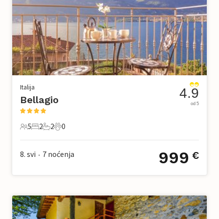
Italija
4.9
Bellagio
od 5
5
2
2
0
5 Gosti
2 Spavaće sobe
2 Kupaonice
0 Kućni ljubimac
999
8. svi
7
noćenja
€
•