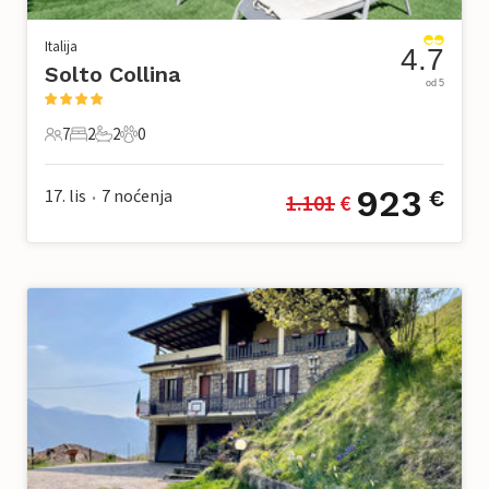
Italija
4.7
Solto Collina
od 5
7
2
2
0
7 Gosti
2 Spavaće sobe
2 Kupaonice
0 Kućni ljubimac
923
17. lis
7
noćenja
€
1.101
 €
•