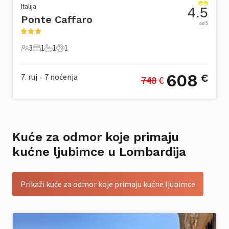
Italija
4.5
Ponte Caffaro
od 5
3
1
1
1
3 Gosti
1 Spavaća soba
1 Kupaonica
1 Kućni ljubimac
608
7. ruj
7
noćenja
€
748
 €
•
Kuće za odmor koje primaju
kućne ljubimce u Lombardija
Prikaži kuće za odmor koje primaju kućne ljubimce