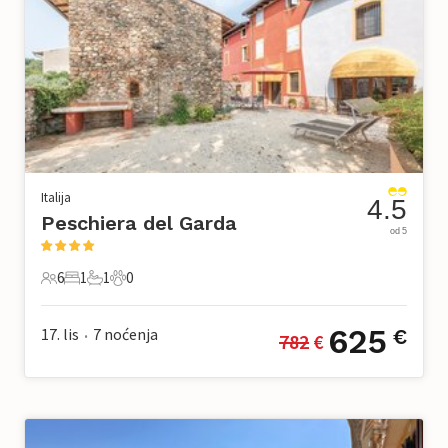
Italija
4.5
Peschiera del Garda
od 5
6
1
1
0
6 Gosti
1 Spavaća soba
1 Kupaonica
0 Kućni ljubimac
625
17. lis
7
noćenja
€
782
 €
•