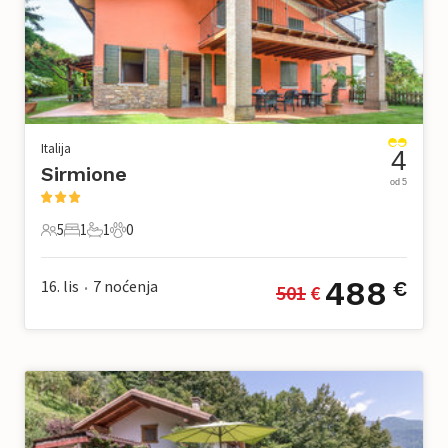
Italija
4
Sirmione
od 5
5
1
1
0
5 Gosti
1 Spavaća soba
1 Kupaonica
0 Kućni ljubimac
488
16. lis
7
noćenja
€
501
 €
•