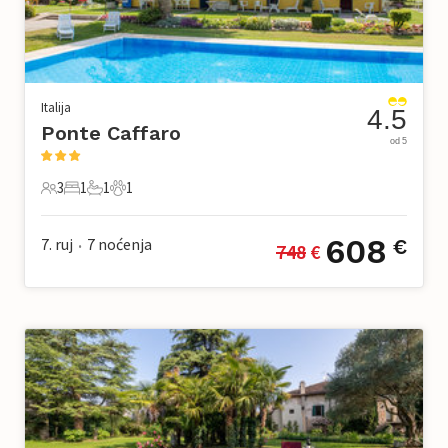
Italija
4.5
Ponte Caffaro
od 5
3
1
1
1
3 Gosti
1 Spavaća soba
1 Kupaonica
1 Kućni ljubimac
608
7. ruj
7
noćenja
€
748
 €
•