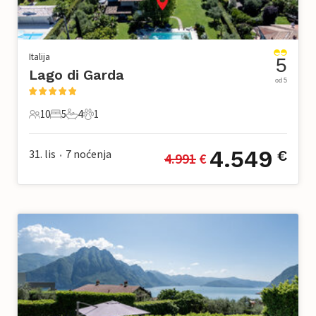
Italija
5
Lago di Garda
od 5
10
5
4
1
10 Gosti
5 Spavaće sobe
4 Kupaonice
1 Kućni ljubimac
4.549
31. lis
7
noćenja
€
4.991
 €
•