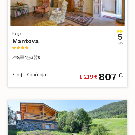
Italija
5
Mantova
od 5
8
4
3
0
8 Gosti
4 Spavaće sobe
3 Kupaonice
0 Kućni ljubimac
807
3. ruj
7
noćenja
€
1.219
 €
•