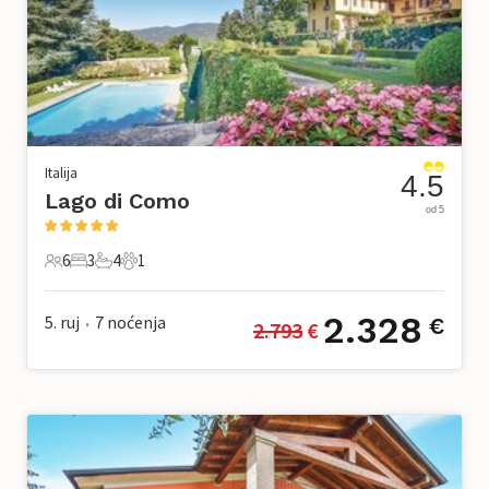
Italija
4.5
Lago di Como
od 5
6
3
4
1
6 Gosti
3 Spavaće sobe
4 Kupaonice
1 Kućni ljubimac
2.328
5. ruj
7
noćenja
€
2.793
 €
•