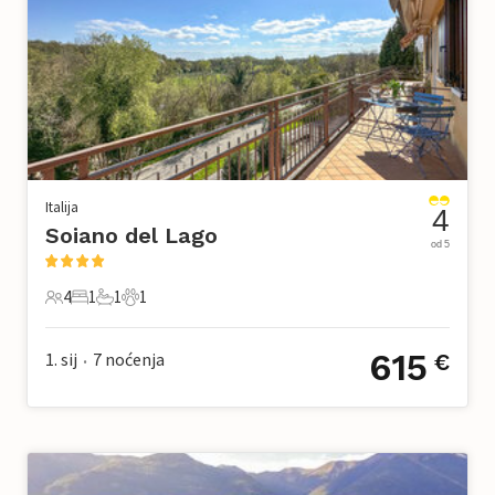
Italija
4
Soiano del Lago
od 5
4
1
1
1
4 Gosti
1 Spavaća soba
1 Kupaonica
1 Kućni ljubimac
615
1. sij
7
noćenja
€
•