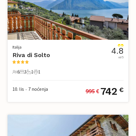
Italija
4.8
Riva di Solto
od 5
6
3
1
1
6 Gosti
3 Spavaće sobe
1 Kupaonica
1 Kućni ljubimac
742
10. lis
7
noćenja
€
995
 €
•