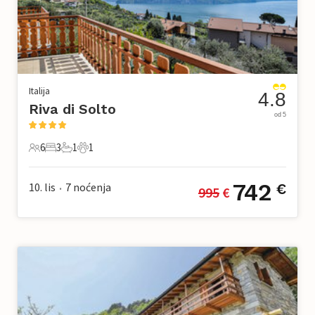
Italija
4.8
Riva di Solto
od 5
6
3
1
1
6 Gosti
3 Spavaće sobe
1 Kupaonica
1 Kućni ljubimac
742
10. lis
7
noćenja
€
995
 €
•