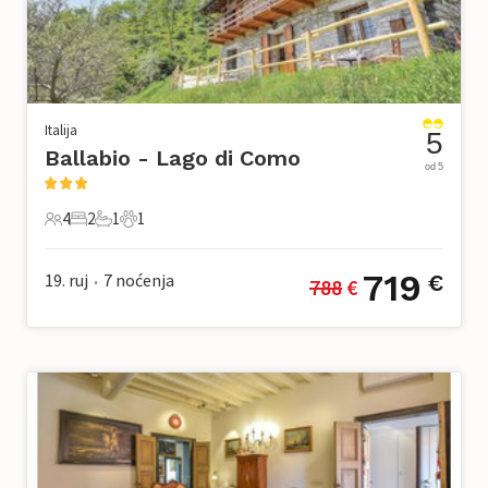
Italija
5
Ballabio - Lago di Como
od 5
4
2
1
1
4 Gosti
2 Spavaće sobe
1 Kupaonica
1 Kućni ljubimac
719
19. ruj
7
noćenja
€
788
 €
•