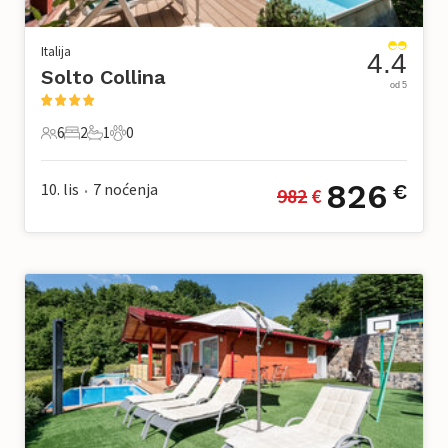
Italija
4.4
Solto Collina
od 5
6
2
1
0
6 Gosti
2 Spavaće sobe
1 Kupaonica
0 Kućni ljubimac
826
10. lis
7
noćenja
€
982
 €
•