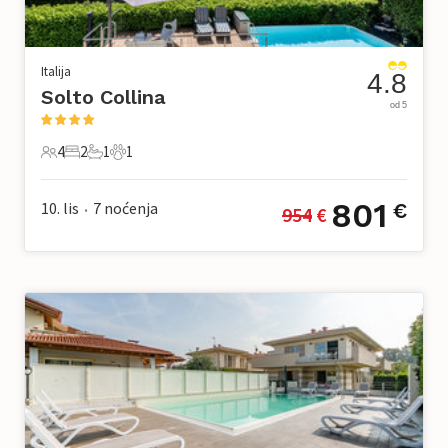
Italija
4.8
Solto Collina
od 5
4
2
1
1
4 Gosti
2 Spavaće sobe
1 Kupaonica
1 Kućni ljubimac
801
10. lis
7
noćenja
€
954
 €
•