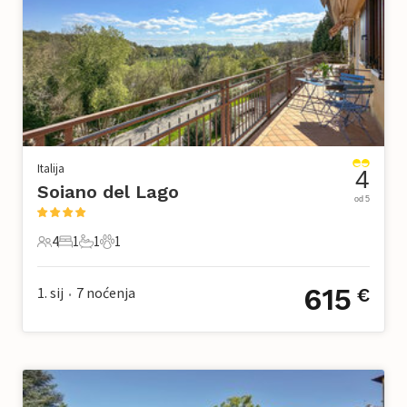
Italija
4
Soiano del Lago
od 5
4
1
1
1
4 Gosti
1 Spavaća soba
1 Kupaonica
1 Kućni ljubimac
615
1. sij
7
noćenja
€
•