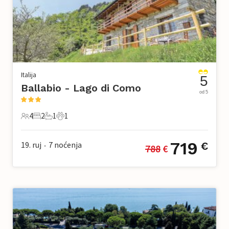
Italija
5
Ballabio - Lago di Como
od 5
4
2
1
1
4 Gosti
2 Spavaće sobe
1 Kupaonica
1 Kućni ljubimac
719
19. ruj
7
noćenja
€
788
 €
•