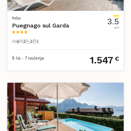
Italija
3.5
Puegnago sul Garda
od 5
6
3
3
1
6 Gosti
3 Spavaće sobe
3 Kupaonice
1 Kućni ljubimac
1.547
9. lis
7
noćenja
€
•