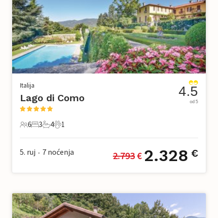
Italija
4.5
Lago di Como
od 5
6
3
4
1
6 Gosti
3 Spavaće sobe
4 Kupaonice
1 Kućni ljubimac
2.328
5. ruj
7
noćenja
€
2.793
 €
•