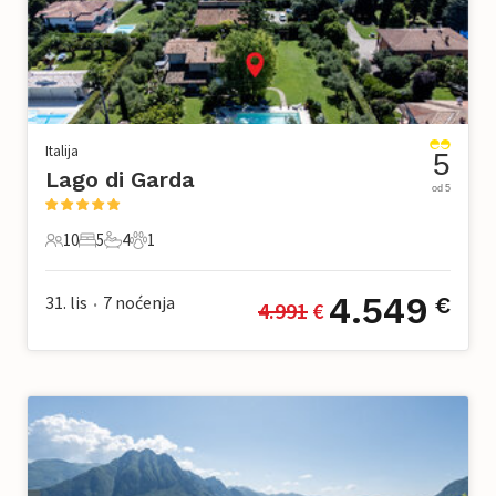
Italija
5
Lago di Garda
od 5
10
5
4
1
10 Gosti
5 Spavaće sobe
4 Kupaonice
1 Kućni ljubimac
4.549
31. lis
7
noćenja
€
4.991
 €
•