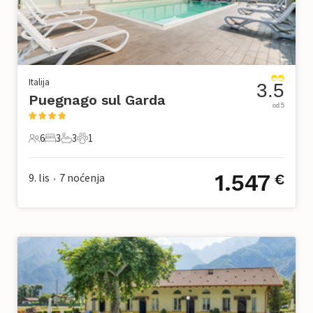
Italija
3.5
Puegnago sul Garda
od 5
6
3
3
1
6 Gosti
3 Spavaće sobe
3 Kupaonice
1 Kućni ljubimac
1.547
9. lis
7
noćenja
€
•