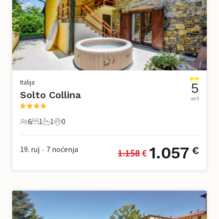
Italija
5
Solto Collina
od 5
6
1
1
0
6 Gosti
1 Spavaća soba
1 Kupaonica
0 Kućni ljubimac
1.057
19. ruj
7
noćenja
€
1.158
 €
•