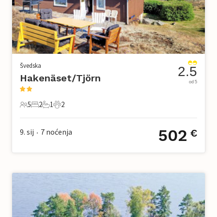
Švedska
2.5
Hakenäset/Tjörn
od 5
5
2
1
2
5 Gosti
2 Spavaće sobe
1 Kupaonica
2 Kućni ljubimac
502
9. sij
7
noćenja
€
•