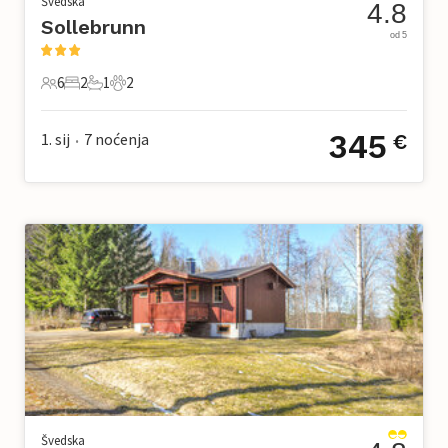
Švedska
4.8
Sollebrunn
od 5
6
2
1
2
6 Gosti
2 Spavaće sobe
1 Kupaonica
2 Kućni ljubimac
345
1. sij
7
noćenja
€
•
Švedska