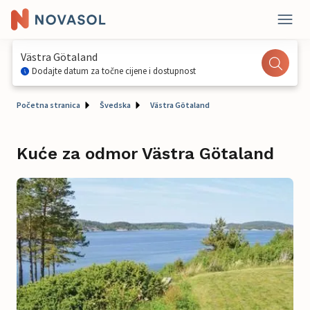
Västra Götaland
Dodajte datum za točne cijene i dostupnost
Početna stranica
Švedska
Västra Götaland
Kuće za odmor Västra Götaland