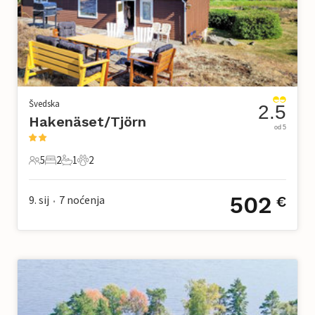
Švedska
2.5
Hakenäset/Tjörn
od 5
5
2
1
2
5 Gosti
2 Spavaće sobe
1 Kupaonica
2 Kućni ljubimac
502
9. sij
7
noćenja
€
•