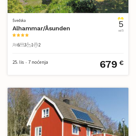
Švedska
5
Alhammar/Åsunden
od 5
6
3
1
2
6 Gosti
3 Spavaće sobe
1 Kupaonica
2 Kućni ljubimac
679
25. lis
7
noćenja
€
•