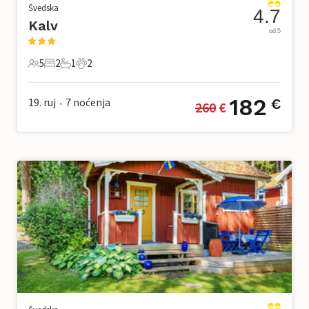
Švedska
4.7
Kalv
od 5
5
2
1
2
5 Gosti
2 Spavaće sobe
1 Kupaonica
2 Kućni ljubimac
182
19. ruj
7
noćenja
€
260
 €
•