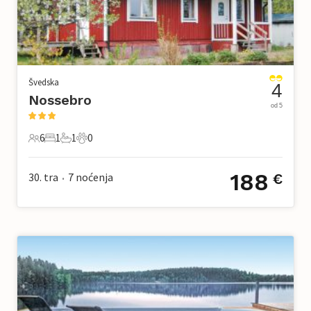
Švedska
4
Nossebro
od 5
6
1
1
0
6 Gosti
1 Spavaća soba
1 Kupaonica
0 Kućni ljubimac
188
30. tra
7
noćenja
€
•