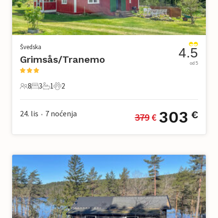
Švedska
4.5
Grimsås/Tranemo
od 5
8
3
1
2
8 Gosti
3 Spavaće sobe
1 Kupaonica
2 Kućni ljubimac
303
24. lis
7
noćenja
€
379
 €
•