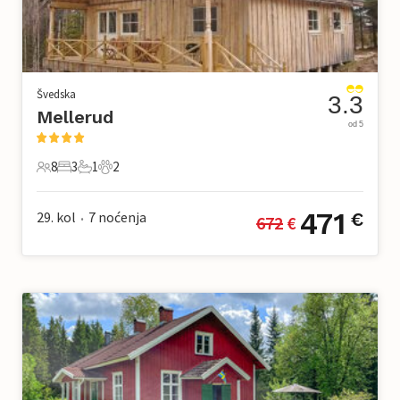
Švedska
3.3
Mellerud
od 5
8
3
1
2
8 Gosti
3 Spavaće sobe
1 Kupaonica
2 Kućni ljubimac
471
29. kol
7
noćenja
€
672
 €
•