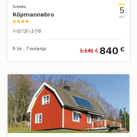
Švedska
5
Köpmannebro
od 5
5
3
1
0
5 Gosti
3 Spavaće sobe
1 Kupaonica
0 Kućni ljubimac
840
9. lis
7
noćenja
€
1.141
 €
•