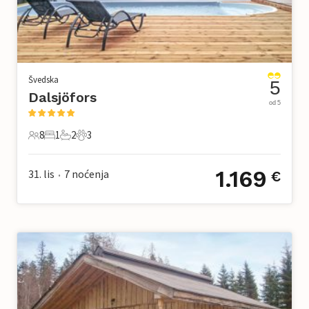
Švedska
5
Dalsjöfors
od 5
8
1
2
3
8 Gosti
1 Spavaća soba
2 Kupaonice
3 Kućni ljubimac
1.169
31. lis
7
noćenja
€
•