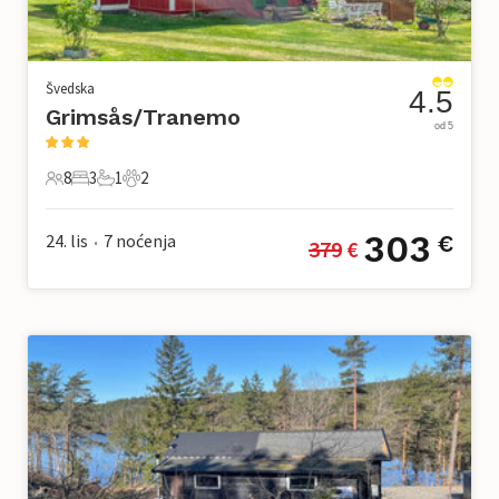
Švedska
4.5
Grimsås/Tranemo
od 5
8
3
1
2
8 Gosti
3 Spavaće sobe
1 Kupaonica
2 Kućni ljubimac
303
24. lis
7
noćenja
€
379
 €
•