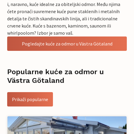
i, naravno, kuće idealne za obiteljski odmor. Među njima
ćete pronaći suvremene kuće pune staklenih i metalnih
detalja te čistih skandinavskih linija, ali i tradicionalne
crvene kuće. Kuće s bazenom, kaminom, saunom ili
whirlpoolom? Izbor je samo vaš.
Pogledajte kuće za odmor u Västra Götaland
Popularne kuće za odmor u
Västra Götaland
Prikaži popularne