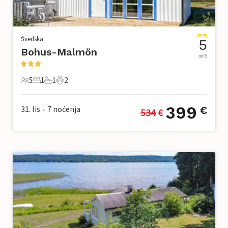
Švedska
5
Bohus-Malmön
od 5
5
1
1
2
5 Gosti
1 Spavaća soba
1 Kupaonica
2 Kućni ljubimac
399
31. lis
7
noćenja
€
534
 €
•