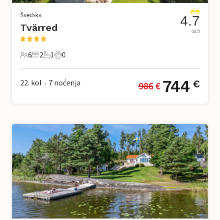
Švedska
4.7
Tvärred
od 5
6
2
1
0
6 Gosti
2 Spavaće sobe
1 Kupaonica
0 Kućni ljubimac
744
22. kol
7
noćenja
€
986
 €
•