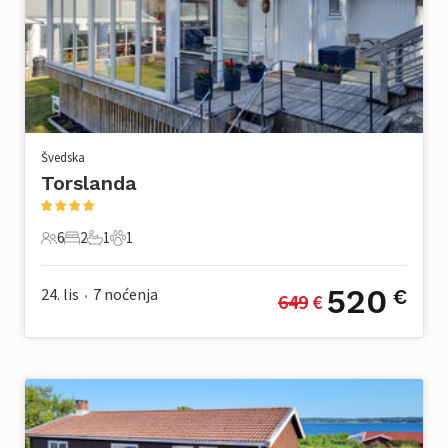
Švedska
Torslanda
6
2
1
1
6 Gosti
2 Spavaće sobe
1 Kupaonica
1 Kućni ljubimac
520
24. lis
7
noćenja
€
649
 €
•