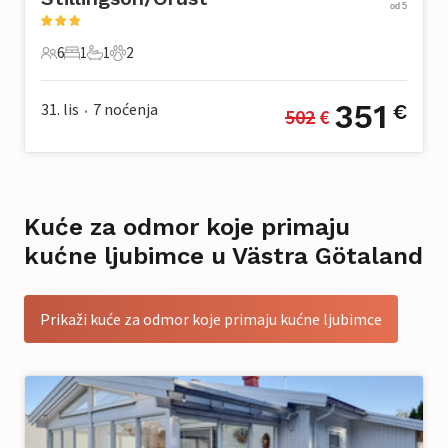
od 5
6
1
1
2
6 Gosti
1 Spavaća soba
1 Kupaonica
2 Kućni ljubimac
351
31. lis
7
noćenja
€
502
 €
•
Kuće za odmor koje primaju
kućne ljubimce u Västra Götaland
Prikaži kuće za odmor koje primaju kućne ljubimce