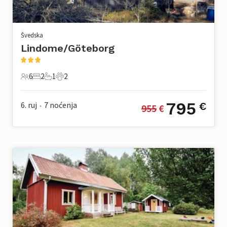
Švedska
Lindome/Göteborg
6
2
1
2
6 Gosti
2 Spavaće sobe
1 Kupaonica
2 Kućni ljubimac
795
6. ruj
7
noćenja
€
955
 €
•