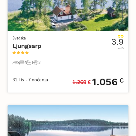
Švedska
3.9
Ljungsarp
od 5
8
4
1
2
8 Gosti
4 Spavaće sobe
1 Kupaonica
2 Kućni ljubimac
1.056
31. lis
7
noćenja
€
1.269
 €
•