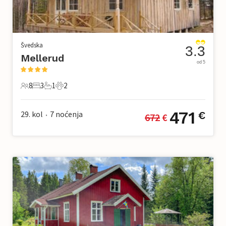
Švedska
3.3
Mellerud
od 5
8
3
1
2
8 Gosti
3 Spavaće sobe
1 Kupaonica
2 Kućni ljubimac
471
29. kol
7
noćenja
€
672
 €
•