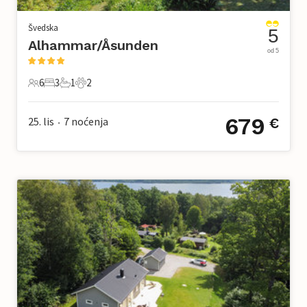
Švedska
5
Alhammar/Åsunden
od 5
6
3
1
2
6 Gosti
3 Spavaće sobe
1 Kupaonica
2 Kućni ljubimac
679
25. lis
7
noćenja
€
•