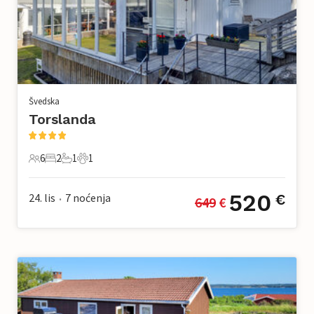
Švedska
Torslanda
6
2
1
1
6 Gosti
2 Spavaće sobe
1 Kupaonica
1 Kućni ljubimac
520
24. lis
7
noćenja
€
649
 €
•