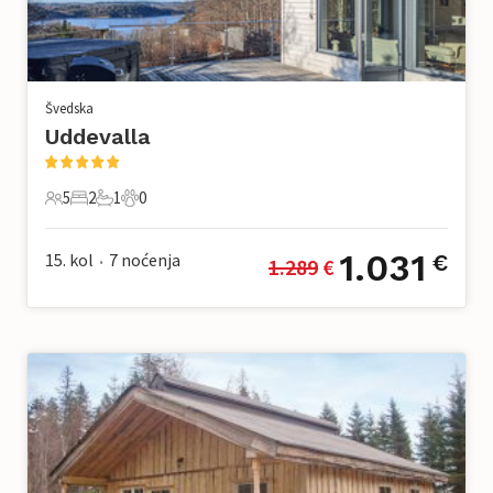
Švedska
Uddevalla
5
2
1
0
5 Gosti
2 Spavaće sobe
1 Kupaonica
0 Kućni ljubimac
1.031
15. kol
7
noćenja
€
1.289
 €
•