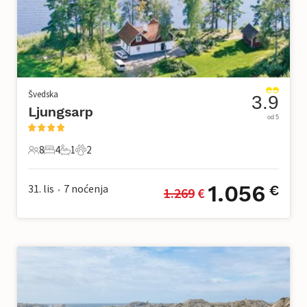
Švedska
3.9
Ljungsarp
od 5
8
4
1
2
8 Gosti
4 Spavaće sobe
1 Kupaonica
2 Kućni ljubimac
1.056
31. lis
7
noćenja
€
1.269
 €
•