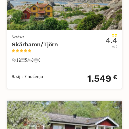
Švedska
4.4
Skärhamn/Tjörn
od 5
12
5
3
0
12 Gosti
5 Spavaće sobe
3 Kupaonice
0 Kućni ljubimac
1.549
9. sij
7
noćenja
€
•