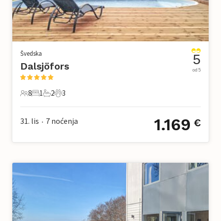
Švedska
5
Dalsjöfors
od 5
8
1
2
3
8 Gosti
1 Spavaća soba
2 Kupaonice
3 Kućni ljubimac
1.169
31. lis
7
noćenja
€
•