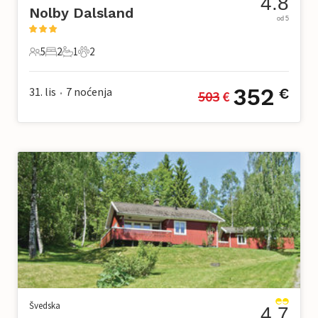
4.8
Nolby Dalsland
od 5
5
2
1
2
5 Gosti
2 Spavaće sobe
1 Kupaonica
2 Kućni ljubimac
352
31. lis
7
noćenja
€
503
 €
•
Švedska
4.7