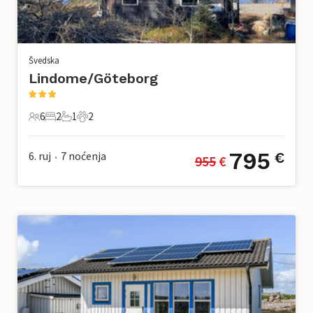
Švedska
Lindome/Göteborg
6
2
1
2
6 Gosti
2 Spavaće sobe
1 Kupaonica
2 Kućni ljubimac
795
6. ruj
7
noćenja
€
955
 €
•