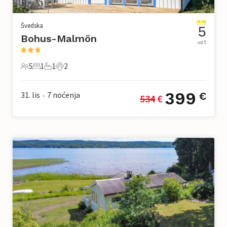
Švedska
5
Bohus-Malmön
od 5
5
1
1
2
5 Gosti
1 Spavaća soba
1 Kupaonica
2 Kućni ljubimac
399
31. lis
7
noćenja
€
534
 €
•