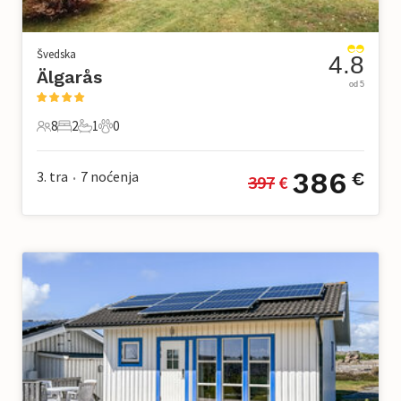
Švedska
4.8
Älgarås
od 5
8
2
1
0
8 Gosti
2 Spavaće sobe
1 Kupaonica
0 Kućni ljubimac
386
3. tra
7
noćenja
€
397
 €
•