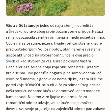
Västra Götaland
je jedno od najtraženijih odredišta
u
Švedskoj
upravo zbog svoje božanstvene prirode. Nalazi
se na jugozapadu zemlje i omiljena je među posjetiteljima.
Ovdje nalazite šume, jezera, livade i veličanstvene klisure
pred Göteborgom. Volite ribolov, planinarenje i veslanje,
uopće aktivnosti na otvorenom? Onda je ovaj predio
Švedske
kao stvoren za vas. Usred pokrajine Västra
Götaland leže zelena polja koja okružena brežuljkastim
krajolicima. Ovo područje bogato je ne samo vodama već
osobito šumama, a gotovo da nema rijeke, jezera ili šume
pored koje NOVASOL ne nudi kuće za odmor. Pregledajte
našu ponudu ne samo kuća za odmor već i apartmana te
kuća na vodi. Nudimo vam ljupke malene kuće za
romantični odmor udvoje, velike kuće u koje možete
dovesti sve svoje prijatelje na zajednički odmor pun zabave