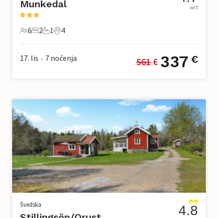
Munkedal
od 5
6
2
1
4
6 Gosti
2 Spavaće sobe
1 Kupaonica
4 Kućni ljubimac
337
17. lis
7
noćenja
€
561
 €
•
Švedska
4.8
Stillingsön/Orust