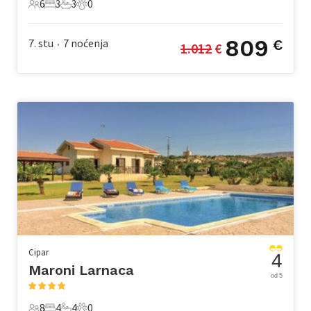
6
3
3
0
6 Gosti
3 Spavaće sobe
3 Kupaonice
0 Kućni ljubimac
809
7. stu
7
noćenja
€
1.012
 €
•
Cipar
4
Maroni Larnaca
od 5
8
4
4
0