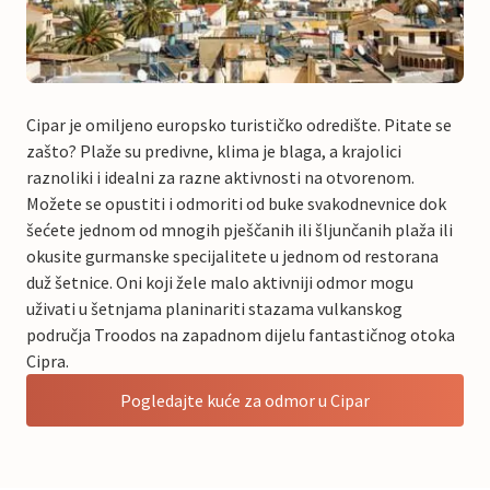
Cipar je omiljeno europsko turističko odredište. Pitate se
zašto? Plaže su predivne, klima je blaga, a krajolici
raznoliki i idealni za razne aktivnosti na otvorenom.
Možete se opustiti i odmoriti od buke svakodnevnice dok
šećete jednom od mnogih pješčanih ili šljunčanih plaža ili
okusite gurmanske specijalitete u jednom od restorana
duž šetnice. Oni koji žele malo aktivniji odmor mogu
uživati u šetnjama planinariti stazama vulkanskog
područja Troodos na zapadnom dijelu fantastičnog otoka
Cipra.
Pogledajte kuće za odmor u Cipar