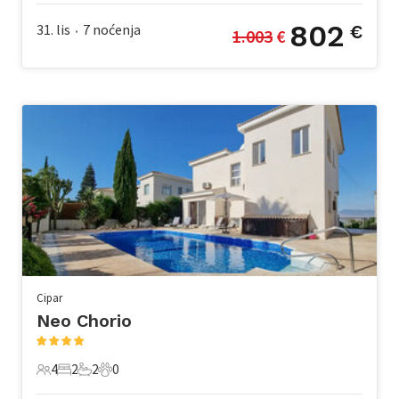
802
31. lis
7
noćenja
€
1.003
 €
•
Cipar
Neo Chorio
4
2
2
0
4 Gosti
2 Spavaće sobe
2 Kupaonice
0 Kućni ljubimac