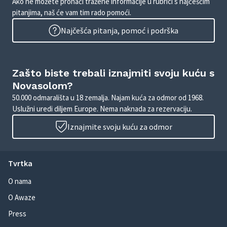
Ako ne možete pronaći tražene informacije u rubrici s najčešćim
pitanjima, naš će vam tim rado pomoći.
Najčešća pitanja, pomoć i podrška
Zašto biste trebali iznajmiti svoju kuću s
Novasolom?
50.000 odmarališta u 18 zemalja. Najam kuća za odmor od 1968.
Uslužni uredi diljem Europe. Nema naknada za rezervaciju.
Iznajmite svoju kuću za odmor
Tvrtka
O nama
O Awaze
Press