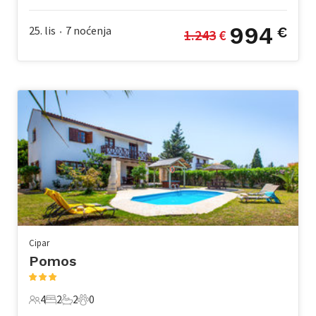
994
25. lis
7
noćenja
€
1.243
 €
•
Cipar
Pomos
4
2
2
0
4 Gosti
2 Spavaće sobe
2 Kupaonice
0 Kućni ljubimac