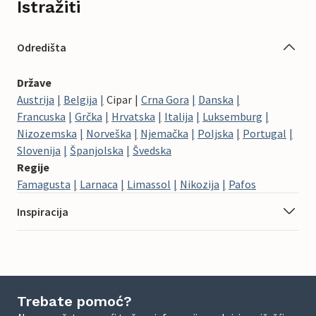
Istražiti
Odredišta
Države
Austrija
Belgija
Cipar
Crna Gora
Danska
Francuska
Grčka
Hrvatska
Italija
Luksemburg
Nizozemska
Norveška
Njemačka
Poljska
Portugal
Slovenija
Španjolska
Švedska
Regije
Famagusta
Larnaca
Limassol
Nikozija
Pafos
Inspiracija
Trebate pomoć?