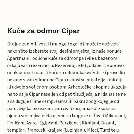
Kuće za odmor Cipar
Brojne zanimljivosti i mnogo toga još možete doživjeti
nakon što izaberete svoj idealni smještaj iz naše ponude.
Apartmani i odlične kuće za odmor pa i vile s bazenom
čekaju vašu rezervaciju. Rezervirajte let, odaberite upravo
onakav apartman ili kuću za odmor kakvu želite i provedite
nezaboravan odmor na Cipru u društvu prijatelja, obitelji
ili udvoje s voljenom osobom. Arheološke iskopine ukazuju
na to da je Cipar naseljen od pet tisućljeća, a ni danas se ne
zna duguje li ime čempresima ili bakru zbog kojeg je od
pamtivijeka bio važan svim civilizacijama koje su se na
njemu smjenjivale. Na njemu su tragove ostavili Mikenjani,
Feničani, Asirci, Egipćani, Perzijanci, Rimljani, Bizant,
templari, francuski kraljevi (Luzinjani), Mleci, Turci te u