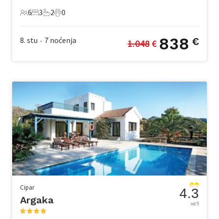
6
3
2
0
6 Gosti
3 Spavaće sobe
2 Kupaonice
0 Kućni ljubimac
838
8. stu
7
noćenja
€
1.048
 €
•
Cipar
4.3
Argaka
od 5