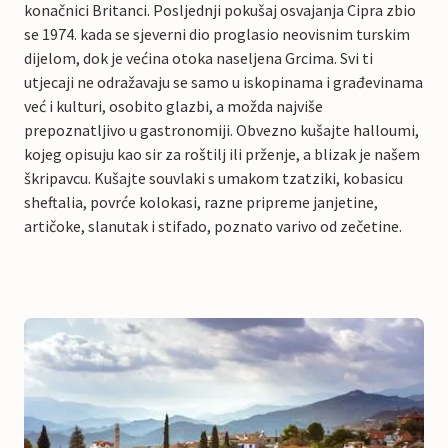
konačnici Britanci. Posljednji pokušaj osvajanja Cipra zbio
se 1974. kada se sjeverni dio proglasio neovisnim turskim
dijelom, dok je većina otoka naseljena Grcima. Svi ti
utjecaji ne odražavaju se samo u iskopinama i građevinama
već i kulturi, osobito glazbi, a možda najviše
prepoznatljivo u gastronomiji. Obvezno kušajte halloumi,
kojeg opisuju kao sir za roštilj ili prženje, a blizak je našem
škripavcu. Kušajte souvlaki s umakom tzatziki, kobasicu
sheftalia, povrće kolokasi, razne pripreme janjetine,
artičoke, slanutak i stifado, poznato varivo od zečetine.