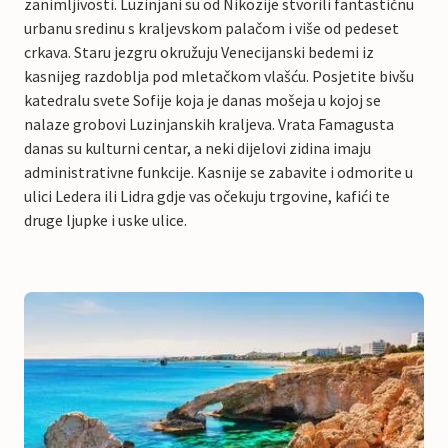
zanimljivosti. Luzinjani su od Nikozije stvorili fantastičnu
urbanu sredinu s kraljevskom palačom i više od pedeset
crkava. Staru jezgru okružuju Venecijanski bedemi iz
kasnijeg razdoblja pod mletačkom vlašću. Posjetite bivšu
katedralu svete Sofije koja je danas mošeja u kojoj se
nalaze grobovi Luzinjanskih kraljeva. Vrata Famagusta
danas su kulturni centar, a neki dijelovi zidina imaju
administrativne funkcije. Kasnije se zabavite i odmorite u
ulici Ledera ili Lidra gdje vas očekuju trgovine, kafići te
druge ljupke i uske ulice.