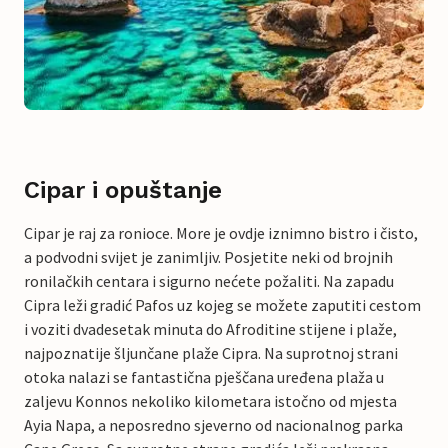
Cipar i opuštanje
Cipar je raj za ronioce. More je ovdje iznimno bistro i čisto,
a podvodni svijet je zanimljiv. Posjetite neki od brojnih
ronilačkih centara i sigurno nećete požaliti. Na zapadu
Cipra leži gradić Pafos uz kojeg se možete zaputiti cestom
i voziti dvadesetak minuta do Afroditine stijene i plaže,
najpoznatije šljunčane plaže Cipra. Na suprotnoj strani
otoka nalazi se fantastična pješčana uređena plaža u
zaljevu Konnos nekoliko kilometara istočno od mjesta
Ayia Napa, a neposredno sjeverno od nacionalnog parka