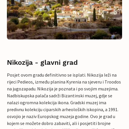
Nikozija - glavni grad
Posjet ovom gradu definitivno se isplati. Nikozija leži na
rijeci Pedieos, između planina Kyrenia na sjeveru i Troodos
na jugozapadu. Nikozija je poznata i po svojim muzejima.
Nadbiskupska palača sadrži Bizantinski muzej, gdje se
nalazi ogromna kolekcija ikona. Gradski muzej ima
predivnu kolekciju ciparskih arheoloških iskopina, a 1991.
osvojio je naziv Europskog muzeja godine. Ovo je grad u
kojem se možete dobro zabaviti, ali i posjetiti brojne