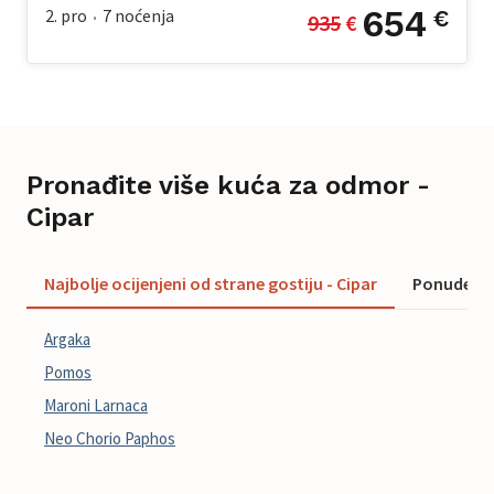
654
2. pro
7
noćenja
€
935
 €
•
Pronađite više kuća za odmor -
Cipar
Najbolje ocijenjeni od strane gostiju - Cipar
Ponude - C
Argaka
Pomos
Maroni Larnaca
Neo Chorio Paphos