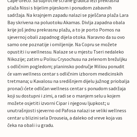
Cape Greco. Sa suprotne strane gradića leži prekrasna
plaža Nissi s bijelim pijeskom i ponudom zabavnih
sadržaja. Na krajnjem zapadu nalazi se pješčana plaža Lara
Bay skrivena na poluotoku Akamas. Divlja zapadna obala
krije još jednu prekrasnu plažu, a to je porto Pomos na
sjevernoj obali zapadnog dijela otoka. Naravno da su ovo
samo one poznatije i omiljenije. Na Copru se možete
opustiti i u wellnessu. Nalaze se u mjestu Tseri nedaleko
Nikozije; zatim u Polisu Crysochusu na zelenom brežuljku
s odličnim pogledom; planinsko područje Miliou ponudit
će vam wellness centar s odličnim izborom medicinskih
tretmana; u Kavalosu na središnjem dijelu južnog priobalja
pronaći ćete odličan wellness centar s ponudom sadržaja
koji su dostupni i zimi, a radi se o manjem selu u kojem
možete osjetiti izvorni Cipar i njegovu ljupkost; u
unutrašnjosti sjeverno od Pafosa nalazi se veliki wellness
centar u blizini sela Drouseia, a daleko od vreve koja vas
čeka na obali i u gradu.