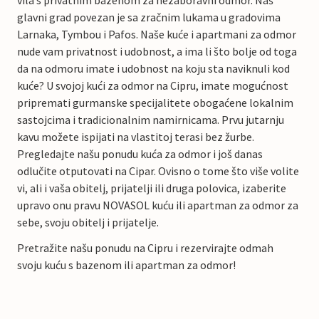
glavni grad povezan je sa zračnim lukama u gradovima
Larnaka, Tymbou i Pafos. Naše kuće i apartmani za odmor
nude vam privatnost i udobnost, a ima li što bolje od toga
da na odmoru imate i udobnost na koju sta naviknuli kod
kuće? U svojoj kući za odmor na Cipru, imate mogućnost
pripremati gurmanske specijalitete obogaćene lokalnim
sastojcima i tradicionalnim namirnicama. Prvu jutarnju
kavu možete ispijati na vlastitoj terasi bez žurbe.
Pregledajte našu ponudu kuća za odmor i još danas
odlučite otputovati na Cipar. Ovisno o tome što više volite
vi, ali i vaša obitelj, prijatelji ili druga polovica, izaberite
upravo onu pravu NOVASOL kuću ili apartman za odmor za
sebe, svoju obitelj i prijatelje.
Pretražite našu ponudu na Cipru i rezervirajte odmah
svoju kuću s bazenom ili apartman za odmor!