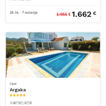
8 Gosti
4 Spavaće sobe
4 Kupaonice
0 Kućni ljubimac
1.662
26. lis
7
noćenja
€
1.955
 €
•
Cipar
Argaka
6
3
3
0
6 Gosti
3 Spavaće sobe
3 Kupaonice
0 Kućni ljubimac