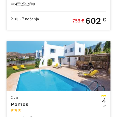
4
2
2
0
4 Gosti
2 Spavaće sobe
2 Kupaonice
0 Kućni ljubimac
602
2. sij
7
noćenja
€
753
 €
•
Cipar
4
Pomos
od 5