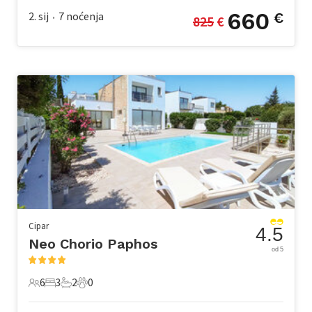
660
2. sij
7
noćenja
€
825
 €
•
Cipar
4.5
Neo Chorio Paphos
od 5
6
3
2
0
6 Gosti
3 Spavaće sobe
2 Kupaonice
0 Kućni ljubimac