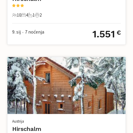
10
4
1
2
10 Gosti
4 Spavaće sobe
1 Kupaonica
2 Kućni ljubimac
1.551
9. sij
7
noćenja
€
•
Austrija
Hirschalm