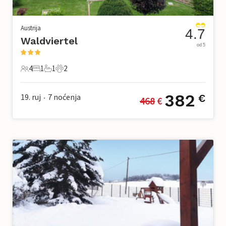
Austrija
4.7
Waldviertel
od 5
4
1
1
2
4 Gosti
1 Spavaća soba
1 Kupaonica
2 Kućni ljubimac
382
19. ruj
7
noćenja
€
468
 €
•