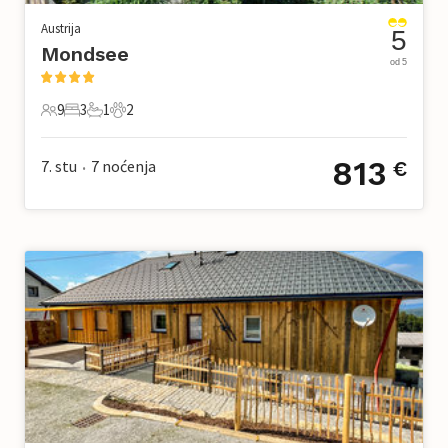
Austrija
5
Mondsee
od 5
9
3
1
2
9 Gosti
3 Spavaće sobe
1 Kupaonica
2 Kućni ljubimac
813
7. stu
7
noćenja
€
•