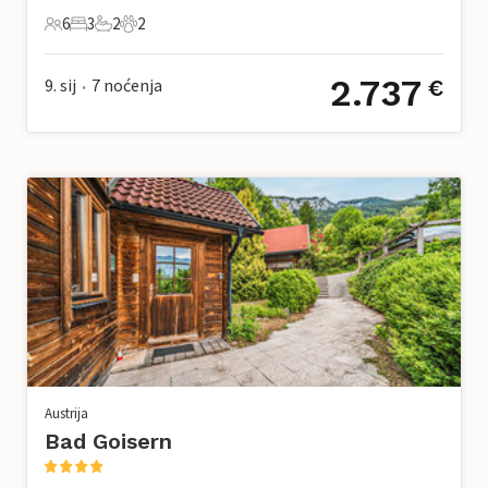
6
3
2
2
6 Gosti
3 Spavaće sobe
2 Kupaonice
2 Kućni ljubimac
2.737
9. sij
7
noćenja
€
•
Austrija
Bad Goisern