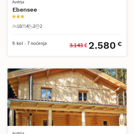
Austrija
Ebensee
10
4
2
2
10 Gosti
4 Spavaće sobe
2 Kupaonice
2 Kućni ljubimac
2.580
9. kol
7
noćenja
€
3.143
 €
•
Austrija