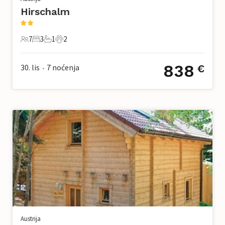
Hirschalm
7
3
1
2
7 Gosti
3 Spavaće sobe
1 Kupaonica
2 Kućni ljubimac
838
30. lis
7
noćenja
€
•
Austrija