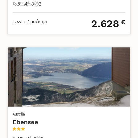
8
4
3
2
8 Gosti
4 Spavaće sobe
3 Kupaonice
2 Kućni ljubimac
2.628
1. svi
7
noćenja
€
•
Austrija
Ebensee