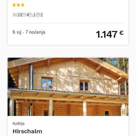
10
4
1
2
10 Gosti
4 Spavaće sobe
1 Kupaonica
2 Kućni ljubimac
1.147
9. sij
7
noćenja
€
•
Austrija
Hirschalm