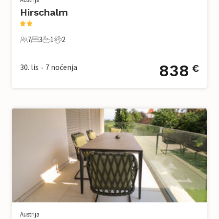
Hirschalm
7
3
1
2
7 Gosti
3 Spavaće sobe
1 Kupaonica
2 Kućni ljubimac
838
30. lis
7
noćenja
€
•
Austrija