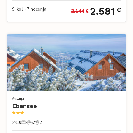
2.581
9. kol
7
noćenja
€
3.144
 €
•
Austrija
Ebensee
10
4
2
2
10 Gosti
4 Spavaće sobe
2 Kupaonice
2 Kućni ljubimac