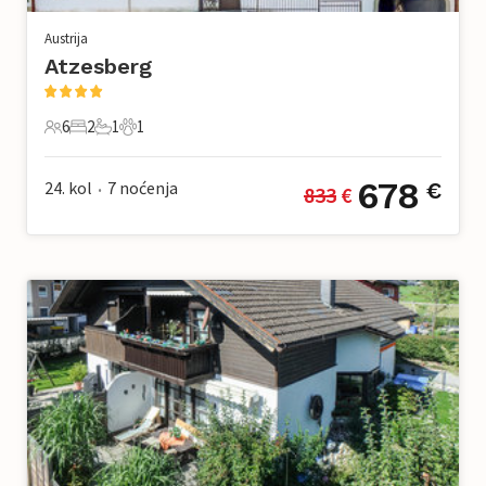
Austrija
Atzesberg
6
2
1
1
6 Gosti
2 Spavaće sobe
1 Kupaonica
1 Kućni ljubimac
678
24. kol
7
noćenja
€
833
 €
•