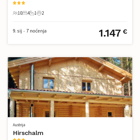
10
4
1
2
10 Gosti
4 Spavaće sobe
1 Kupaonica
2 Kućni ljubimac
1.147
9. sij
7
noćenja
€
•
Austrija
Hirschalm