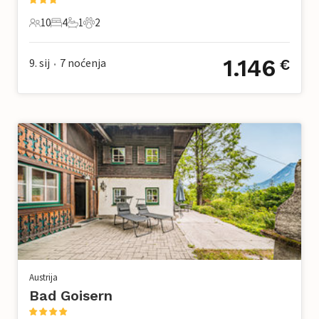
10
4
1
2
10 Gosti
4 Spavaće sobe
1 Kupaonica
2 Kućni ljubimac
1.146
9. sij
7
noćenja
€
•
Austrija
Bad Goisern