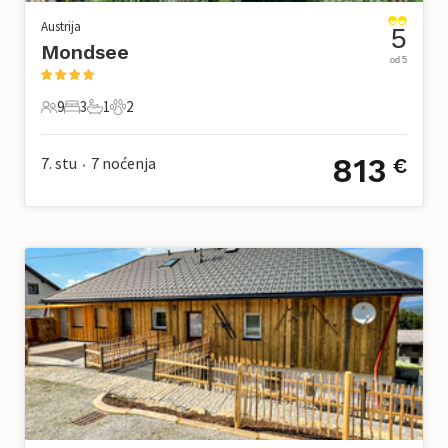
Austrija
5
Mondsee
od 5
9
3
1
2
9 Gosti
3 Spavaće sobe
1 Kupaonica
2 Kućni ljubimac
813
7. stu
7
noćenja
€
•