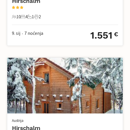
Hirschalm
10
4
1
2
10 Gosti
4 Spavaće sobe
1 Kupaonica
2 Kućni ljubimac
1.551
9. sij
7
noćenja
€
•
Austrija
Hirschalm