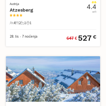
Austrija
4.4
Atzesberg
od 5
4
2
1
1
4 Gosti
2 Spavaće sobe
1 Kupaonica
1 Kućni ljubimac
527
28. lis
7
noćenja
€
647
 €
•