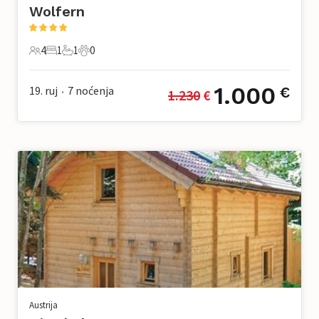
Wolfern
4
1
1
0
4 Gosti
1 Spavaća soba
1 Kupaonica
0 Kućni ljubimac
1.000
19. ruj
7
noćenja
€
1.230
 €
•
Austrija