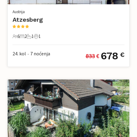
Austrija
Atzesberg
6
2
1
1
6 Gosti
2 Spavaće sobe
1 Kupaonica
1 Kućni ljubimac
678
24. kol
7
noćenja
€
833
 €
•