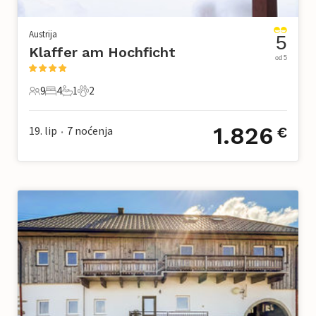
Austrija
5
Klaffer am Hochficht
od 5
9
4
1
2
9 Gosti
4 Spavaće sobe
1 Kupaonica
2 Kućni ljubimac
1.826
19. lip
7
noćenja
€
•