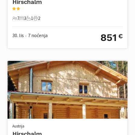
Hirschalm
7
3
1
2
7 Gosti
3 Spavaće sobe
1 Kupaonica
2 Kućni ljubimac
851
30. lis
7
noćenja
€
•
Austrija
Hirschalm