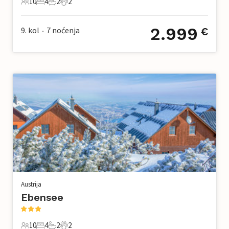
10
4
2
2
10 Gosti
4 Spavaće sobe
2 Kupaonice
2 Kućni ljubimac
2.999
9. kol
7
noćenja
€
•
Austrija
Ebensee
10
4
2
2