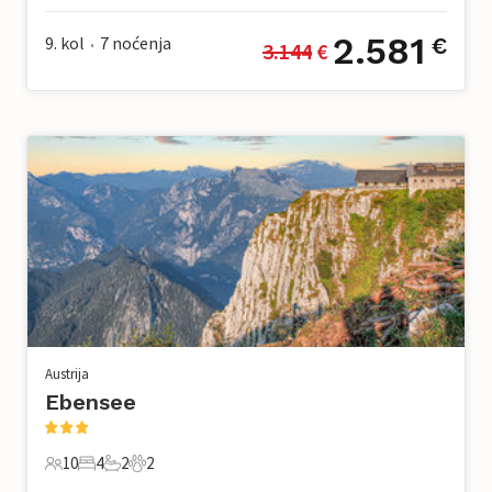
2.581
9. kol
7
noćenja
€
3.144
 €
•
Austrija
Ebensee
10
4
2
2
10 Gosti
4 Spavaće sobe
2 Kupaonice
2 Kućni ljubimac