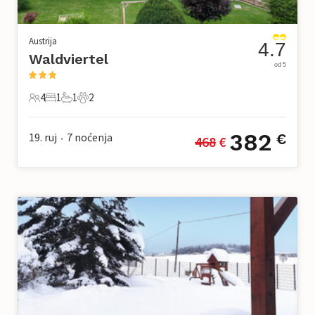
Austrija
4.7
Waldviertel
od 5
4
1
1
2
4 Gosti
1 Spavaća soba
1 Kupaonica
2 Kućni ljubimac
382
19. ruj
7
noćenja
€
468
 €
•