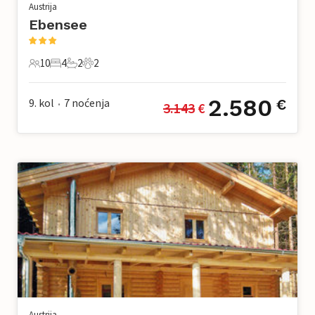
Austrija
Ebensee
10
4
2
2
10 Gosti
4 Spavaće sobe
2 Kupaonice
2 Kućni ljubimac
2.580
9. kol
7
noćenja
€
3.143
 €
•
Austrija