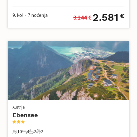
10 Gosti
4 Spavaće sobe
2 Kupaonice
2 Kućni ljubimac
2.581
9. kol
7
noćenja
€
3.144
 €
•
Austrija
Ebensee
10
4
2
2
10 Gosti
4 Spavaće sobe
2 Kupaonice
2 Kućni ljubimac