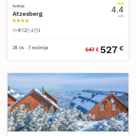
Austrija
4.4
Atzesberg
od 5
4
2
1
1
4 Gosti
2 Spavaće sobe
1 Kupaonica
1 Kućni ljubimac
527
28. lis
7
noćenja
€
647
 €
•