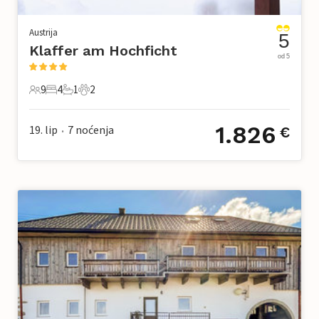
Austrija
5
Klaffer am Hochficht
od 5
9
4
1
2
9 Gosti
4 Spavaće sobe
1 Kupaonica
2 Kućni ljubimac
1.826
19. lip
7
noćenja
€
•