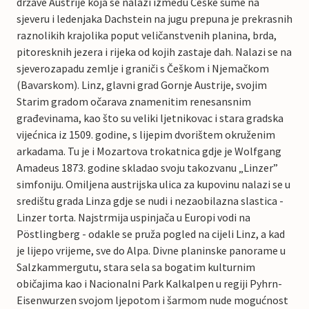
države Austrije koja se nalazi između Češke šume na
sjeveru i ledenjaka Dachstein na jugu prepuna je prekrasnih
raznolikih krajolika poput veličanstvenih planina, brda,
pitoresknih jezera i rijeka od kojih zastaje dah. Nalazi se na
sjeverozapadu zemlje i graniči s Češkom i Njemačkom
(Bavarskom). Linz, glavni grad Gornje Austrije, svojim
Starim gradom očarava znamenitim renesansnim
građevinama, kao što su veliki ljetnikovac i stara gradska
vijećnica iz 1509. godine, s lijepim dvorištem okruženim
arkadama. Tu je i Mozartova trokatnica gdje je Wolfgang
Amadeus 1873. godine skladao svoju takozvanu „Linzer”
simfoniju. Omiljena austrijska ulica za kupovinu nalazi se u
središtu grada Linza gdje se nudi i nezaobilazna slastica -
Linzer torta. Najstrmija uspinjača u Europi vodi na
Pöstlingberg - odakle se pruža pogled na cijeli Linz, a kad
je lijepo vrijeme, sve do Alpa. Divne planinske panorame u
Salzkammergutu, stara sela sa bogatim kulturnim
običajima kao i Nacionalni Park Kalkalpen u regiji Pyhrn-
Eisenwurzen svojom ljepotom i šarmom nude mogućnost