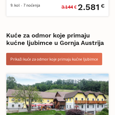
2.581
9. kol
7
noćenja
€
3.144
 €
•
Kuće za odmor koje primaju
kućne ljubimce u Gornja Austrija
Prikaži kuće za odmor koje primaju kućne ljubimce