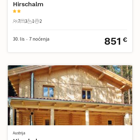
Hirschalm
7
3
1
2
7 Gosti
3 Spavaće sobe
1 Kupaonica
2 Kućni ljubimac
851
30. lis
7
noćenja
€
•
Austrija