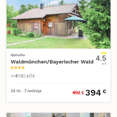
Njemačka
4.5
Waldmünchen/Bayerischer Wald
od 5
4
3
1
1
4 Gosti
3 Spavaće sobe
1 Kupaonica
1 Kućni ljubimac
394
24. lis
7
noćenja
€
492
 €
•