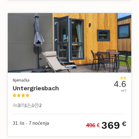
Njemačka
4.6
Untergriesbach
od 5
3
1
1
2
3 Gosti
1 Spavaća soba
1 Kupaonica
2 Kućni ljubimac
369
31. lis
7
noćenja
€
496
 €
•