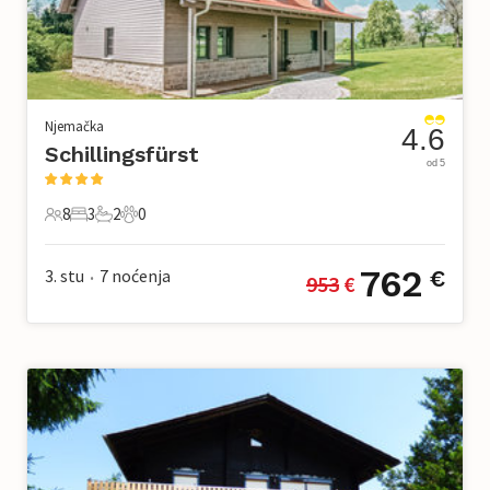
Njemačka
4.6
Schillingsfürst
od 5
8
3
2
0
8 Gosti
3 Spavaće sobe
2 Kupaonice
0 Kućni ljubimac
762
3. stu
7
noćenja
€
953
 €
•