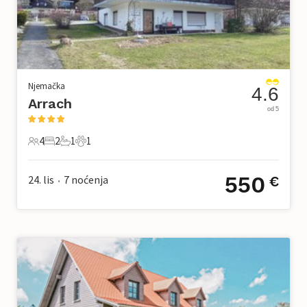
Njemačka
4.6
Arrach
od 5
4
2
1
1
4 Gosti
2 Spavaće sobe
1 Kupaonica
1 Kućni ljubimac
550
24. lis
7
noćenja
€
•