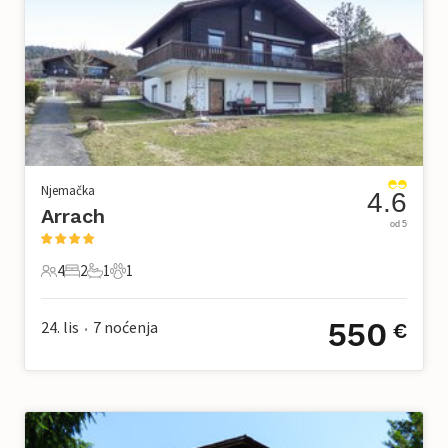
Njemačka
4.6
Arrach
od 5
4
2
1
1
4 Gosti
2 Spavaće sobe
1 Kupaonica
1 Kućni ljubimac
550
24. lis
7
noćenja
€
•