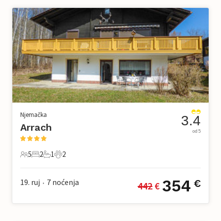
Njemačka
3.4
Arrach
od 5
5
2
1
2
5 Gosti
2 Spavaće sobe
1 Kupaonica
2 Kućni ljubimac
354
19. ruj
7
noćenja
€
442
 €
•