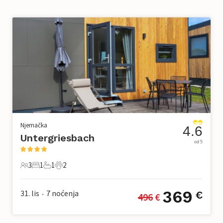
Njemačka
4.6
Untergriesbach
od 5
3
1
1
2
3 Gosti
1 Spavaća soba
1 Kupaonica
2 Kućni ljubimac
369
31. lis
7
noćenja
€
496
 €
•