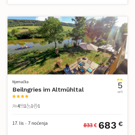
Njemačka
5
Beilngries im Altmühltal
od 5
4
1
1
1
4 Gosti
1 Spavaća soba
1 Kupaonica
1 Kućni ljubimac
683
17. lis
7
noćenja
€
833
 €
•