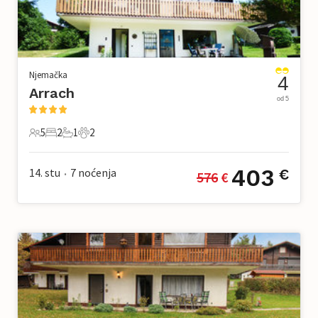
Njemačka
4
Arrach
od 5
5
2
1
2
5 Gosti
2 Spavaće sobe
1 Kupaonica
2 Kućni ljubimac
403
14. stu
7
noćenja
€
576
 €
•