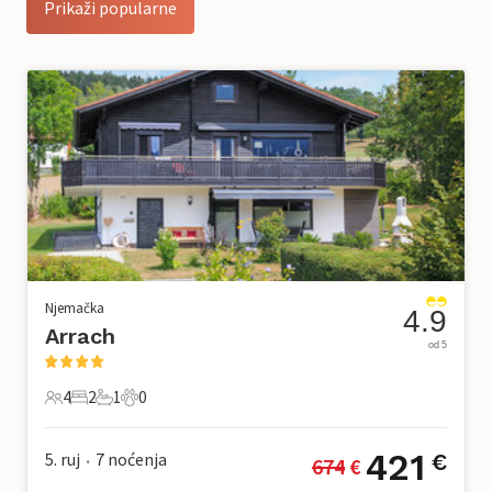
Prikaži popularne
Njemačka
4.9
Arrach
od 5
4
2
1
0
4 Gosti
2 Spavaće sobe
1 Kupaonica
0 Kućni ljubimac
421
5. ruj
7
noćenja
€
674
 €
•