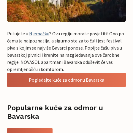
Putujete u
Njemačku
? Ovu regiju morate posjetiti! Ono po
čemu je najpoznatija, a sigurno ste za to čuli jest festival
piva s kojim se najviše Bavarci ponose. Popijte čašu piva u
bavarskoj pivnici i krenite na razgledavanja ove čarobne
regije. NOVASOL apartmani Bavarska oduševit će vas
opremljenošću i komforom.
Pogledajte kuće za odmor u Bavarska
Popularne kuće za odmor u
Bavarska