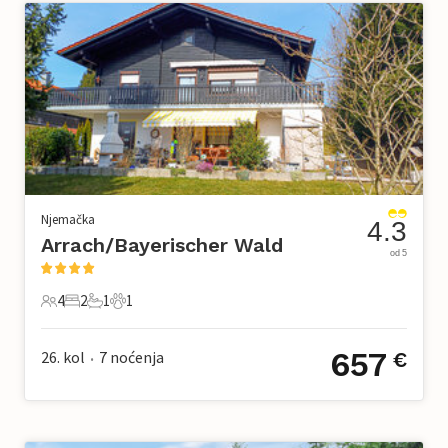
Njemačka
4.3
Arrach/Bayerischer Wald
od 5
4
2
1
1
4 Gosti
2 Spavaće sobe
1 Kupaonica
1 Kućni ljubimac
657
26. kol
7
noćenja
€
•