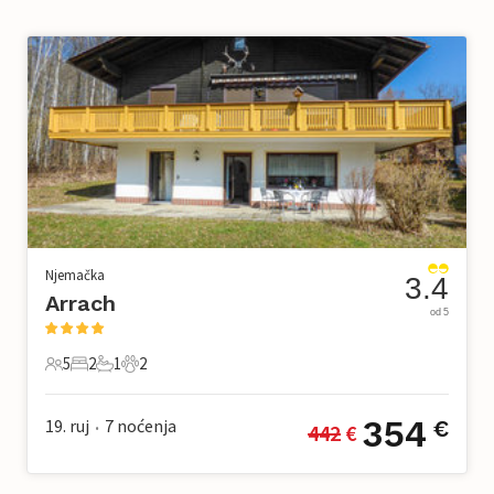
Njemačka
3.4
Arrach
od 5
5
2
1
2
5 Gosti
2 Spavaće sobe
1 Kupaonica
2 Kućni ljubimac
354
19. ruj
7
noćenja
€
442
 €
•