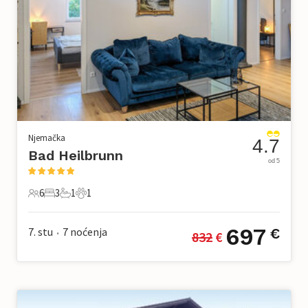
Njemačka
4.7
Bad Heilbrunn
od 5
6
3
1
1
6 Gosti
3 Spavaće sobe
1 Kupaonica
1 Kućni ljubimac
697
7. stu
7
noćenja
€
832
 €
•