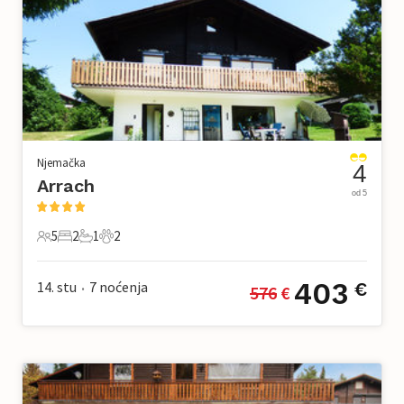
Njemačka
4
Arrach
od 5
5
2
1
2
5 Gosti
2 Spavaće sobe
1 Kupaonica
2 Kućni ljubimac
403
14. stu
7
noćenja
€
576
 €
•