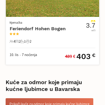
Njemačka
3.7
Feriendorf Hohen Bogen
od 5
4
2
1
2
4 Gosti
2 Spavaće sobe
1 Kupaonica
2 Kućni ljubimac
403
10. lis
7
noćenja
€
489
 €
•
Kuće za odmor koje primaju
kućne ljubimce u Bavarska
Prikaži kuće za odmor koje primaju kućne ljubimce