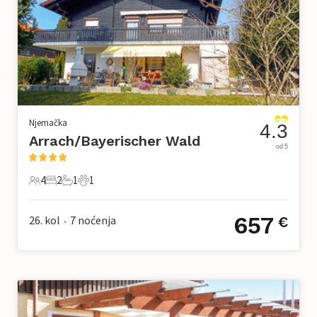
Njemačka
4.3
Arrach/Bayerischer Wald
od 5
4
2
1
1
4 Gosti
2 Spavaće sobe
1 Kupaonica
1 Kućni ljubimac
657
26. kol
7
noćenja
€
•