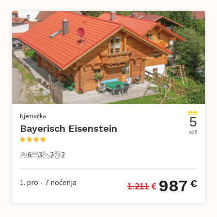
Njemačka
5
Bayerisch Eisenstein
od 5
6
3
2
2
6 Gosti
3 Spavaće sobe
2 Kupaonice
2 Kućni ljubimac
987
1. pro
7
noćenja
€
1.211
 €
•