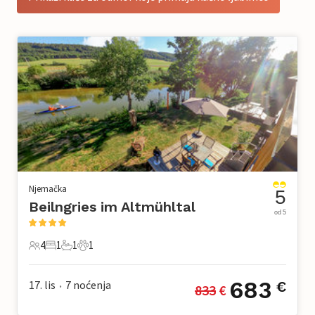
Njemačka
5
Beilngries im Altmühltal
od 5
4
1
1
1
4 Gosti
1 Spavaća soba
1 Kupaonica
1 Kućni ljubimac
683
17. lis
7
noćenja
€
833
 €
•