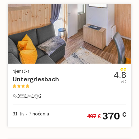
Njemačka
4.8
Untergriesbach
od 5
3
1
1
2
3 Gosti
1 Spavaća soba
1 Kupaonica
2 Kućni ljubimac
370
31. lis
7
noćenja
€
497
 €
•