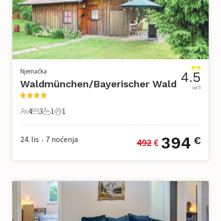
Njemačka
4.5
Waldmünchen/Bayerischer Wald
od 5
4
3
1
1
4 Gosti
3 Spavaće sobe
1 Kupaonica
1 Kućni ljubimac
394
24. lis
7
noćenja
€
492
 €
•