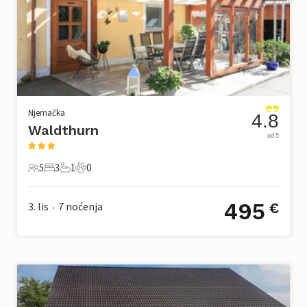
Njemačka
4.8
Waldthurn
od 5
5
3
1
0
5 Gosti
3 Spavaće sobe
1 Kupaonica
0 Kućni ljubimac
495
3. lis
7
noćenja
€
•