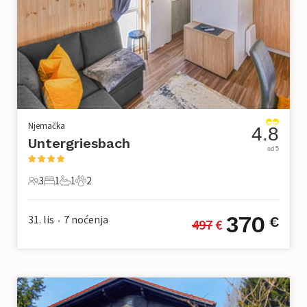
Njemačka
4.8
Untergriesbach
od 5
3
1
1
2
3 Gosti
1 Spavaća soba
1 Kupaonica
2 Kućni ljubimac
370
31. lis
7
noćenja
€
497
 €
•