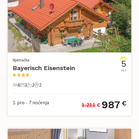
Njemačka
5
Bayerisch Eisenstein
od 5
6
3
2
2
6 Gosti
3 Spavaće sobe
2 Kupaonice
2 Kućni ljubimac
987
1. pro
7
noćenja
€
1.211
 €
•