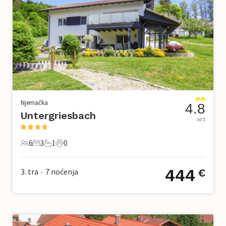
Njemačka
4.8
Untergriesbach
od 5
6
3
1
0
6 Gosti
3 Spavaće sobe
1 Kupaonica
0 Kućni ljubimac
444
3. tra
7
noćenja
€
•