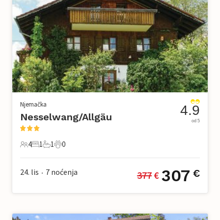
Njemačka
4.9
Nesselwang/Allgäu
od 5
4
1
1
0
4 Gosti
1 Spavaća soba
1 Kupaonica
0 Kućni ljubimac
307
24. lis
7
noćenja
€
377
 €
•