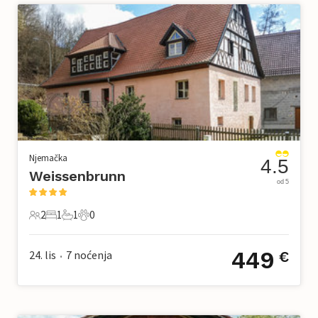
Njemačka
4.5
Weissenbrunn
od 5
2
1
1
0
2 Gosti
1 Spavaća soba
1 Kupaonica
0 Kućni ljubimac
449
24. lis
7
noćenja
€
•