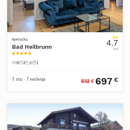
Njemačka
4.7
Bad Heilbrunn
od 5
6
3
1
1
6 Gosti
3 Spavaće sobe
1 Kupaonica
1 Kućni ljubimac
697
7. stu
7
noćenja
€
832
 €
•