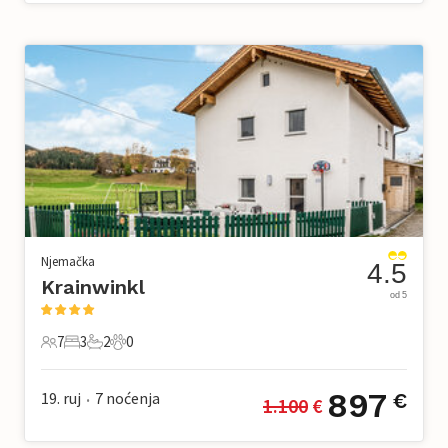
Njemačka
4.5
Krainwinkl
od 5
7
3
2
0
7 Gosti
3 Spavaće sobe
2 Kupaonice
0 Kućni ljubimac
897
19. ruj
7
noćenja
€
1.100
 €
•