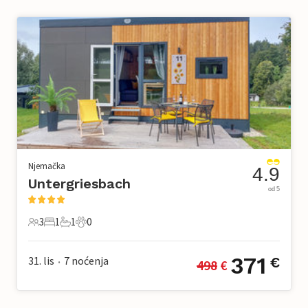
Njemačka
4.9
Untergriesbach
od 5
3
1
1
0
3 Gosti
1 Spavaća soba
1 Kupaonica
0 Kućni ljubimac
371
31. lis
7
noćenja
€
498
 €
•