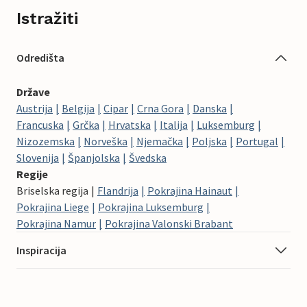
Istražiti
Odredišta
Države
Austrija
Belgija
Cipar
Crna Gora
Danska
Francuska
Grčka
Hrvatska
Italija
Luksemburg
Nizozemska
Norveška
Njemačka
Poljska
Portugal
Slovenija
Španjolska
Švedska
Regije
Briselska regija
Flandrija
Pokrajina Hainaut
Pokrajina Liege
Pokrajina Luksemburg
Pokrajina Namur
Pokrajina Valonski Brabant
Inspiracija