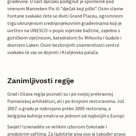
građevine. U čast dječaku podignut je spomenik pod
imenom Manneken Pis ili "dječak koji piški". Osim slavne
fontane svakako ćete se diviti Grand Placeu, ogromnom
trgu okrunjenom srednjovjekovnim građevinama koji je
uvršten na UNESCO-v popis svjetske baštine, zajedno s
gotičkom vijećnicom, katedralom Sv. Mihovila i Gudule i
dvorcem Laken. Osim bezbrojnih znamenitosti centra
svakako će vas se dojmiti i Kraljevska palača.
Zanimljivosti regije
Grad i čitava regija poznati su i po svojoj prekrasnoj
flamanskoj arhitekturi, ali i po brojnim restoranima. Još
2007. u gradu je nabrojano preko 2000 restorana, a
belgijska kuhinja smatra se jednom od najboljih u Europi.
Savjet! Iznenadite se velikim izborom čokolade i
predobrim vaflima. Za ljubitelje piva ovo je također pravo