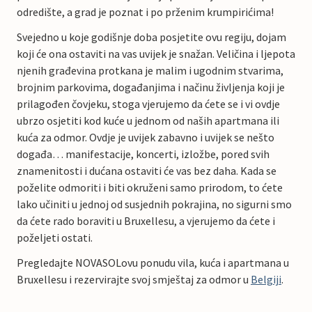
odredište, a grad je poznat i po prženim krumpirićima!
Svejedno u koje godišnje doba posjetite ovu regiju, dojam
koji će ona ostaviti na vas uvijek je snažan. Veličina i ljepota
njenih građevina protkana je malim i ugodnim stvarima,
brojnim parkovima, događanjima i načinu življenja koji je
prilagođen čovjeku, stoga vjerujemo da ćete se i vi ovdje
ubrzo osjetiti kod kuće u jednom od naših apartmana ili
kuća za odmor. Ovdje je uvijek zabavno i uvijek se nešto
događa… manifestacije, koncerti, izložbe, pored svih
znamenitosti i dućana ostaviti će vas bez daha. Kada se
poželite odmoriti i biti okruženi samo prirodom, to ćete
lako učiniti u jednoj od susjednih pokrajina, no sigurni smo
da ćete rado boraviti u Bruxellesu, a vjerujemo da ćete i
poželjeti ostati.
Pregledajte NOVASOLovu ponudu vila, kuća i apartmana u
Bruxellesu i rezervirajte svoj smještaj za odmor u
Belgiji
.