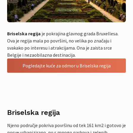
Briselska regija
je pokrajina glavnog grada Bruxellesa.
Ova je regija mala po površini, no velika po značaju i
svakako po interesu i atrakcijama. Ona je zaista srce
Belgije i nezaobilazna destinacija.
Pogledajte kuće za odmor u Briselska regija
Briselska regija
Njeno područje pokriva površinu od tek 161 km2 i gotovo je
posve urbanizirano, no s mnogo parkova i zelenih