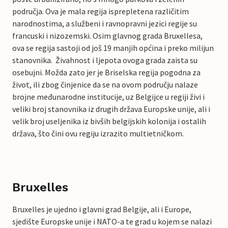
područja. Ova je mala regija isprepletena različitim
narodnostima, a službeni i ravnopravni jezici regije su
francuski i nizozemski. Osim glavnog grada Bruxellesa,
ova se regija sastoji od još 19 manjih općina i preko milijun
stanovnika. Živahnost i ljepota ovoga grada zaista su
osebujni. Možda zato jer je Briselska regija pogodna za
život, ili zbog činjenice da se na ovom području nalaze
brojne međunarodne institucije, uz Belgijce u regiji živi i
veliki broj stanovnika iz drugih država Europske unije, ali i
velik broj useljenika iz bivših belgijskih kolonija i ostalih
država, što čini ovu regiju izrazito multietničkom.
Bruxelles
Bruxelles je ujedno i glavni grad Belgije, ali i Europe,
sjedište Europske unije i NATO-a te grad u kojem se nalazi