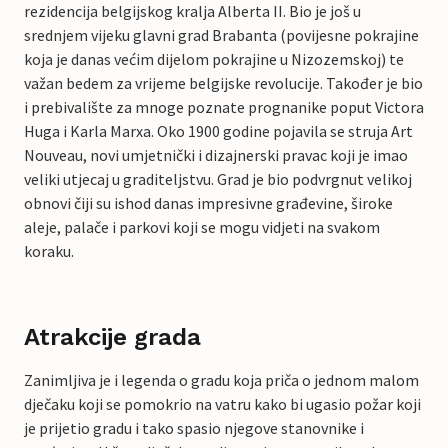
rezidencija belgijskog kralja Alberta II. Bio je još u
srednjem vijeku glavni grad Brabanta (povijesne pokrajine
koja je danas većim dijelom pokrajine u Nizozemskoj) te
važan bedem za vrijeme belgijske revolucije. Također je bio
i prebivalište za mnoge poznate prognanike poput Victora
Huga i Karla Marxa. Oko 1900 godine pojavila se struja Art
Nouveau, novi umjetnički i dizajnerski pravac koji je imao
veliki utjecaj u graditeljstvu. Grad je bio podvrgnut velikoj
obnovi čiji su ishod danas impresivne građevine, široke
aleje, palače i parkovi koji se mogu vidjeti na svakom
koraku.
Atrakcije grada
Zanimljiva je i legenda o gradu koja priča o jednom malom
dječaku koji se pomokrio na vatru kako bi ugasio požar koji
je prijetio gradu i tako spasio njegove stanovnike i