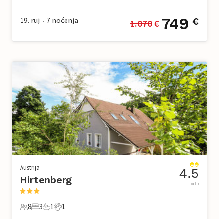
749
19. ruj
7
noćenja
€
1.070
 €
•
Austrija
4.5
Hirtenberg
od 5
8
3
1
1
8 Gosti
3 Spavaće sobe
1 Kupaonica
1 Kućni ljubimac