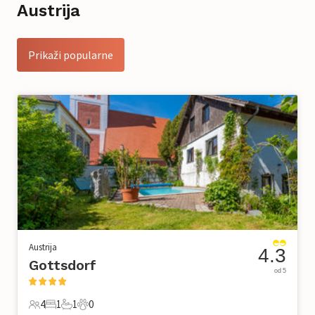
Austrija
Prikaži popularne
Austrija
4.3
Gottsdorf
od 5
4
1
1
0
4 Gosti
1 Spavaća soba
1 Kupaonica
0 Kućni ljubimac