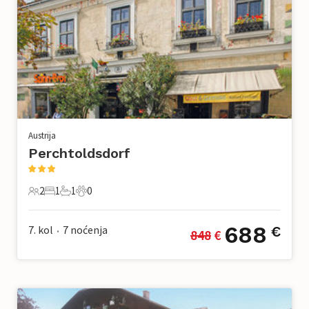
Austrija
Perchtoldsdorf
2
1
1
0
2 Gosti
1 Spavaća soba
1 Kupaonica
0 Kućni ljubimac
688
7. kol
7
noćenja
€
848
 €
•