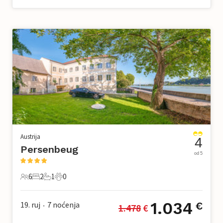
Austrija
4
Persenbeug
od 5
6
2
1
0
6 Gosti
2 Spavaće sobe
1 Kupaonica
0 Kućni ljubimac
1.034
19. ruj
7
noćenja
€
1.478
 €
•