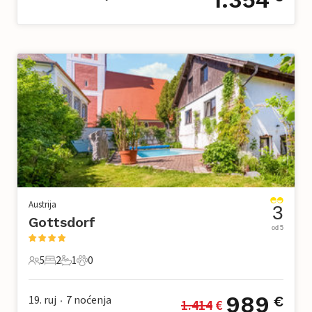
Austrija
3
Gottsdorf
od 5
5
2
1
0
5 Gosti
2 Spavaće sobe
1 Kupaonica
0 Kućni ljubimac
989
19. ruj
7
noćenja
€
1.414
 €
•