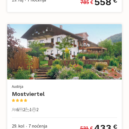
558
€
785
 €
•
Austrija
Mostviertel
6
2
1
2
6 Gosti
2 Spavaće sobe
1 Kupaonica
2 Kućni ljubimac
433
29. kol
7
noćenja
€
531
 €
•