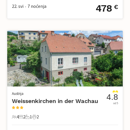
478
22. svi
7
noćenja
€
•
Austrija
4.8
Weissenkirchen in der Wachau
od 5
4
2
1
2
4 Gosti
2 Spavaće sobe
1 Kupaonica
2 Kućni ljubimac