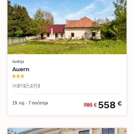
Austrija
Auern
3
1
1
2
3 Gosti
1 Spavaća soba
1 Kupaonica
2 Kućni ljubimac
558
19. ruj
7
noćenja
€
785
 €
•