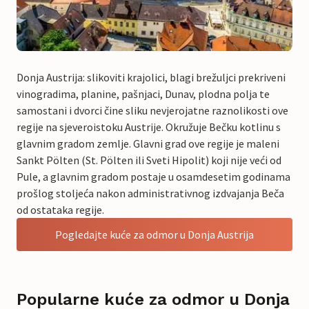
Donja Austrija: slikoviti krajolici, blagi brežuljci prekriveni
vinogradima, planine, pašnjaci, Dunav, plodna polja te
samostani i dvorci čine sliku nevjerojatne raznolikosti ove
regije na sjeveroistoku Austrije. Okružuje Bečku kotlinu s
glavnim gradom zemlje. Glavni grad ove regije je maleni
Sankt Pölten (St. Pölten ili Sveti Hipolit) koji nije veći od
Pule, a glavnim gradom postaje u osamdesetim godinama
prošlog stoljeća nakon administrativnog izdvajanja Beča
od ostataka regije.
Pogledajte kuće za odmor u Donja Austrija
Popularne kuće za odmor u Donja