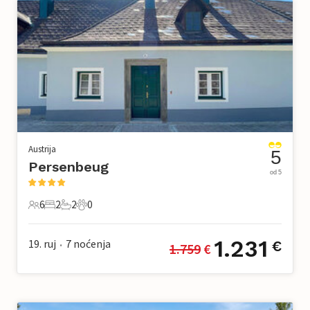
Austrija
5
Persenbeug
od 5
6
2
2
0
6 Gosti
2 Spavaće sobe
2 Kupaonice
0 Kućni ljubimac
1.231
19. ruj
7
noćenja
€
1.759
 €
•