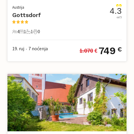
Austrija
4.3
Gottsdorf
od 5
4
1
1
0
4 Gosti
1 Spavaća soba
1 Kupaonica
0 Kućni ljubimac
749
19. ruj
7
noćenja
€
1.070
 €
•