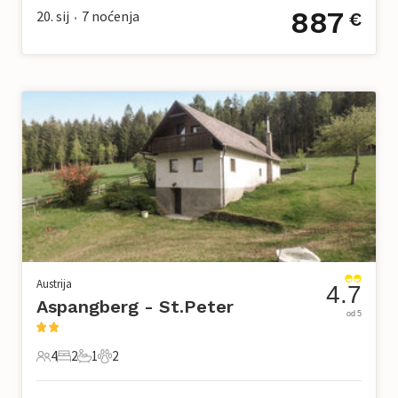
887
20. sij
7
noćenja
€
•
Austrija
4.7
Aspangberg - St.Peter
od 5
4
2
1
2
4 Gosti
2 Spavaće sobe
1 Kupaonica
2 Kućni ljubimac