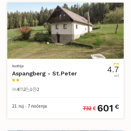
Austrija
4.7
Aspangberg - St.Peter
od 5
4
2
1
2
4 Gosti
2 Spavaće sobe
1 Kupaonica
2 Kućni ljubimac
601
21. ruj
7
noćenja
€
732
 €
•