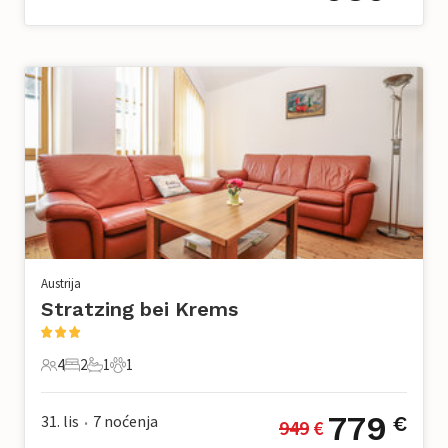
Austrija
Stratzing bei Krems
4
2
1
1
4 Gosti
2 Spavaće sobe
1 Kupaonica
1 Kućni ljubimac
779
31. lis
7
noćenja
€
949
 €
•