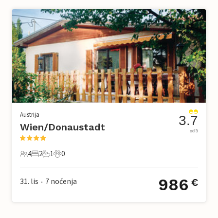
Austrija
3.7
Wien/Donaustadt
od 5
4
2
1
0
4 Gosti
2 Spavaće sobe
1 Kupaonica
0 Kućni ljubimac
986
31. lis
7
noćenja
€
•