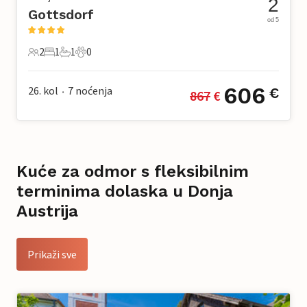
2
Gottsdorf
od 5
2
1
1
0
2 Gosti
1 Spavaća soba
1 Kupaonica
0 Kućni ljubimac
606
26. kol
7
noćenja
€
867
 €
•
Kuće za odmor s fleksibilnim
terminima dolaska u Donja
Austrija
Prikaži sve