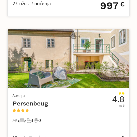
997
27. ožu
7
noćenja
€
•
Austrija
4.8
Persenbeug
od 5
7
3
1
0
7 Gosti
3 Spavaće sobe
1 Kupaonica
0 Kućni ljubimac