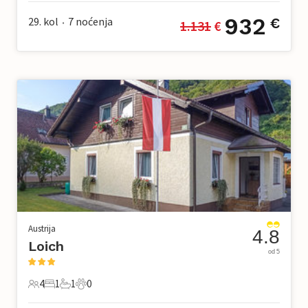
932
29. kol
7
noćenja
€
1.131
 €
•
Austrija
4.8
Loich
od 5
4
1
1
0
4 Gosti
1 Spavaća soba
1 Kupaonica
0 Kućni ljubimac