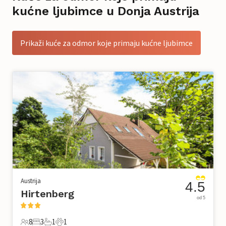
kućne ljubimce u Donja Austrija
Prikaži kuće za odmor koje primaju kućne ljubimce
Austrija
4.5
Hirtenberg
od 5
8
3
1
1