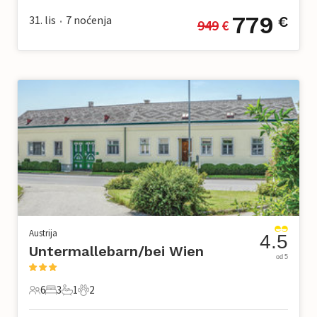
779
31. lis
7
noćenja
€
949
 €
•
Austrija
4.5
Untermallebarn/bei Wien
od 5
6
3
1
2
6 Gosti
3 Spavaće sobe
1 Kupaonica
2 Kućni ljubimac