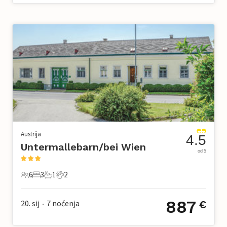
Austrija
4.5
Untermallebarn/bei Wien
od 5
6
3
1
2
6 Gosti
3 Spavaće sobe
1 Kupaonica
2 Kućni ljubimac
887
20. sij
7
noćenja
€
•