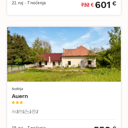
601
21. ruj
7
noćenja
€
732
 €
•
Austrija
Auern
3
1
1
2
3 Gosti
1 Spavaća soba
1 Kupaonica
2 Kućni ljubimac
19. ruj
7
noćenja