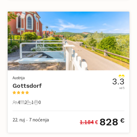
Austrija
3.3
Gottsdorf
od 5
4
2
1
0
4 Gosti
2 Spavaće sobe
1 Kupaonica
0 Kućni ljubimac
828
22. ruj
7
noćenja
€
1.184
 €
•