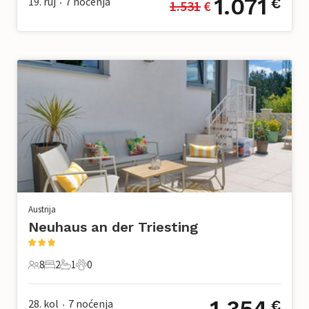
1.071
19. ruj
7
noćenja
€
1.531
 €
•
Austrija
Neuhaus an der Triesting
8
2
1
0
8 Gosti
2 Spavaće sobe
1 Kupaonica
0 Kućni ljubimac
1.354
28. kol
7
noćenja
€
•