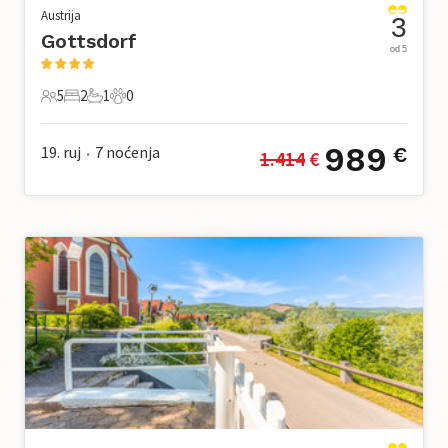
Austrija
3
Gottsdorf
od 5
5
2
1
0
5 Gosti
2 Spavaće sobe
1 Kupaonica
0 Kućni ljubimac
989
19. ruj
7
noćenja
€
1.414
 €
•