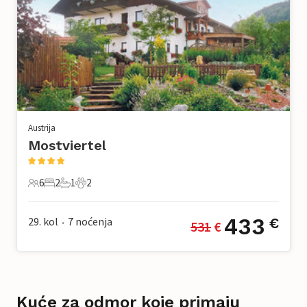
Austrija
Mostviertel
6
2
1
2
6 Gosti
2 Spavaće sobe
1 Kupaonica
2 Kućni ljubimac
433
29. kol
7
noćenja
€
531
 €
•
Kuće za odmor koje primaju