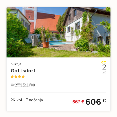
Austrija
2
Gottsdorf
od 5
2
1
1
0
2 Gosti
1 Spavaća soba
1 Kupaonica
0 Kućni ljubimac
606
26. kol
7
noćenja
€
867
 €
•