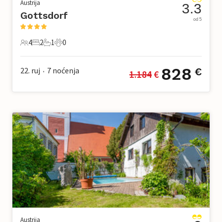
Austrija
3.3
Gottsdorf
od 5
4
2
1
0
4 Gosti
2 Spavaće sobe
1 Kupaonica
0 Kućni ljubimac
828
22. ruj
7
noćenja
€
1.184
 €
•
Austrija