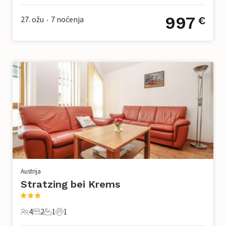
997
27. ožu
7
noćenja
€
•
Austrija
Stratzing bei Krems
4
2
1
1
4 Gosti
2 Spavaće sobe
1 Kupaonica
1 Kućni ljubimac