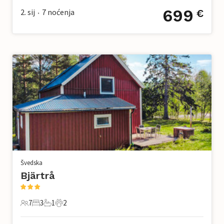
699
2. sij
7
noćenja
€
•
Švedska
Bjärtrå
7
3
1
2
7 Gosti
3 Spavaće sobe
1 Kupaonica
2 Kućni ljubimac