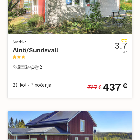
Švedska
3.7
Alnö/Sundsvall
od 5
8
3
1
2
8 Gosti
3 Spavaće sobe
1 Kupaonica
2 Kućni ljubimac
437
21. kol
7
noćenja
€
727
 €
•