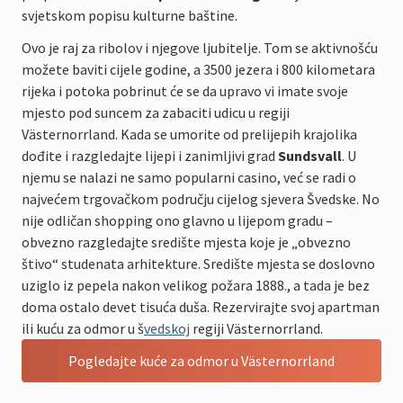
svjetskom popisu kulturne baštine.
Ovo je raj za ribolov i njegove ljubitelje. Tom se aktivnošću
možete baviti cijele godine, a 3500 jezera i 800 kilometara
rijeka i potoka pobrinut će se da upravo vi imate svoje
mjesto pod suncem za zabaciti udicu u regiji
Västernorrland. Kada se umorite od prelijepih krajolika
dođite i razgledajte lijepi i zanimljivi grad
Sundsvall
. U
njemu se nalazi ne samo popularni casino, već se radi o
najvećem trgovačkom području cijelog sjevera Švedske. No
nije odličan shopping ono glavno u lijepom gradu –
obvezno razgledajte središte mjesta koje je „obvezno
štivo“ studenata arhitekture. Središte mjesta se doslovno
uziglo iz pepela nakon velikog požara 1888., a tada je bez
doma ostalo devet tisuća duša. Rezervirajte svoj apartman
ili kuću za odmor u š
vedskoj
regiji Västernorrland.
Pogledajte kuće za odmor u Västernorrland