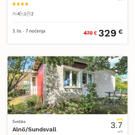
4
1
2
4 Gosti
1 Kupaonica
2 Kućni ljubimac
329
3. lis
7
noćenja
€
470
 €
•
Švedska
3.7
Alnö/Sundsvall
od 5