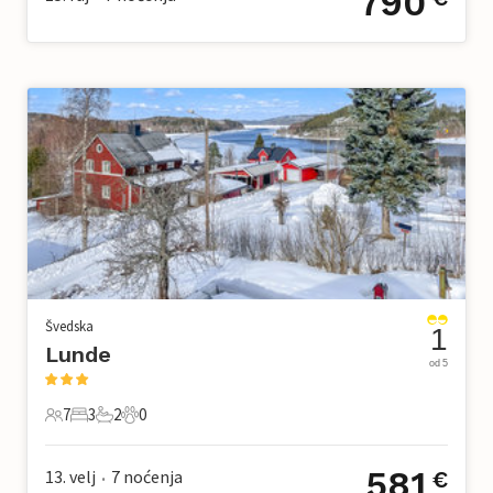
790
Švedska
1
Lunde
od 5
7
3
2
0
7 Gosti
3 Spavaće sobe
2 Kupaonice
0 Kućni ljubimac
581
13. velj
7
noćenja
€
•