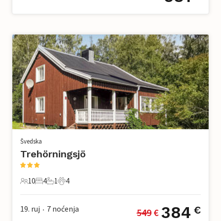
Švedska
Trehörningsjö
10
4
1
4
10 Gosti
4 Spavaće sobe
1 Kupaonica
4 Kućni ljubimac
384
19. ruj
7
noćenja
€
549
 €
•