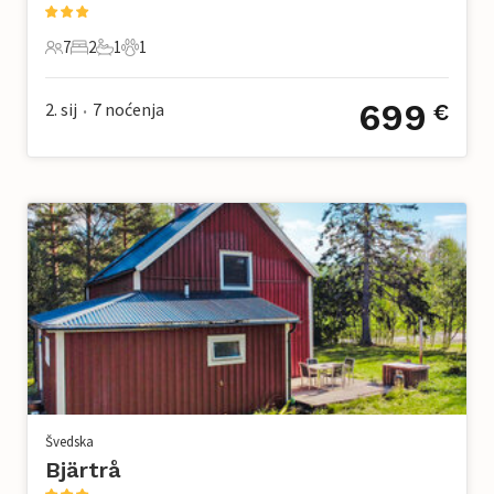
7
2
1
1
7 Gosti
2 Spavaće sobe
1 Kupaonica
1 Kućni ljubimac
699
2. sij
7
noćenja
€
•
Švedska
Bjärtrå