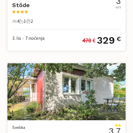
3
Stöde
od 5
4
1
2
4 Gosti
1 Kupaonica
2 Kućni ljubimac
329
3. lis
7
noćenja
€
470
 €
•
Švedska
3.7