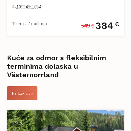
10
4
1
4
10 Gosti
4 Spavaće sobe
1 Kupaonica
4 Kućni ljubimac
384
19. ruj
7
noćenja
€
549
 €
•
Kuće za odmor s fleksibilnim
terminima dolaska u
Västernorrland
Prikaži sve