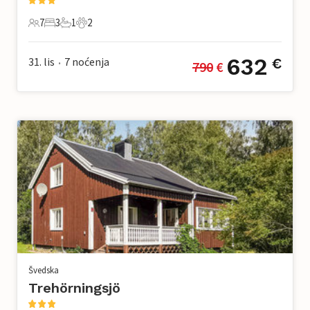
7
3
1
2
7 Gosti
3 Spavaće sobe
1 Kupaonica
2 Kućni ljubimac
632
31. lis
7
noćenja
€
790
 €
•
Švedska
Trehörningsjö