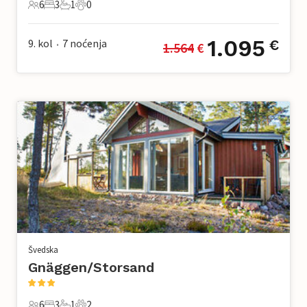
6
3
1
0
6 Gosti
3 Spavaće sobe
1 Kupaonica
0 Kućni ljubimac
1.095
9. kol
7
noćenja
€
1.564
 €
•
Švedska
Gnäggen/Storsand
6
3
1
2