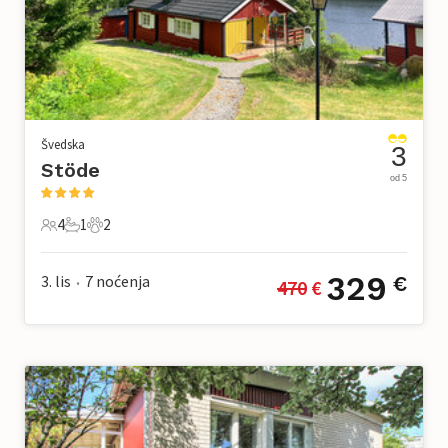
Švedska
3
Stöde
od 5
4
1
2
4 Gosti
1 Kupaonica
2 Kućni ljubimac
329
3. lis
7
noćenja
€
470
 €
•