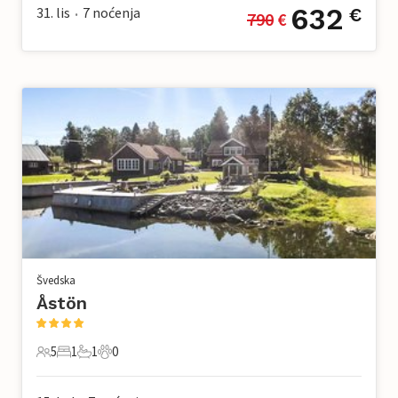
632
31. lis
7
noćenja
€
790
 €
•
Švedska
Åstön
5
1
1
0
5 Gosti
1 Spavaća soba
1 Kupaonica
0 Kućni ljubimac