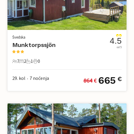
Švedska
4.5
Munktorpssjön
od 5
7
2
1
0
7 Gosti
2 Spavaće sobe
1 Kupaonica
0 Kućni ljubimac
665
29. kol
7
noćenja
€
864
 €
•