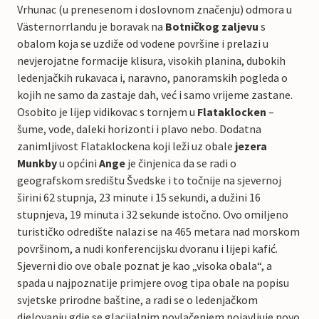
Vrhunac (u prenesenom i doslovnom značenju) odmora u
Västernorrlandu je boravak na
Botničkog zaljevu
s
obalom koja se uzdiže od vodene površine i prelazi u
nevjerojatne formacije klisura, visokih planina, dubokih
ledenjačkih rukavaca i, naravno, panoramskih pogleda o
kojih ne samo da zastaje dah, već i samo vrijeme zastane.
Osobito je lijep vidikovac s tornjem u
Flataklocken
–
šume, vode, daleki horizonti i plavo nebo. Dodatna
zanimljivost Flataklockena koji leži uz obale
jezera
Munkby
u općini
Ange
je činjenica da se radi o
geografskom središtu Švedske i to točnije na sjevernoj
širini 62 stupnja, 23 minute i 15 sekundi, a dužini 16
stupnjeva, 19 minuta i 32 sekunde istočno. Ovo omiljeno
turističko odredište nalazi se na 465 metara nad morskom
površinom, a nudi konferencijsku dvoranu i lijepi kafić.
Sjeverni dio ove obale poznat je kao „visoka obala“, a
spada u najpoznatije primjere ovog tipa obale na popisu
svjetske prirodne baštine, a radi se o ledenjačkom
djelovanju gdje se glacijalnim povlačenjem pojavljuje novo