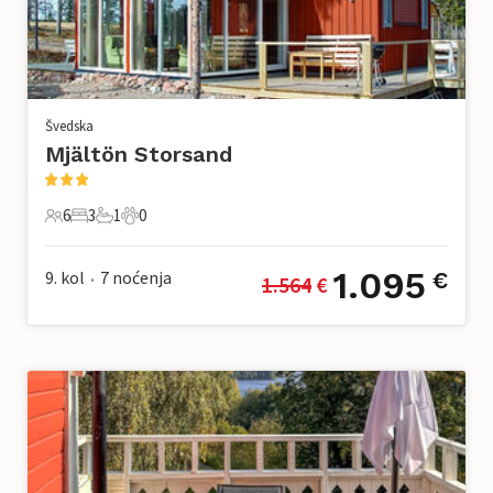
Švedska
Mjältön Storsand
6
3
1
0
6 Gosti
3 Spavaće sobe
1 Kupaonica
0 Kućni ljubimac
1.095
9. kol
7
noćenja
€
1.564
 €
•