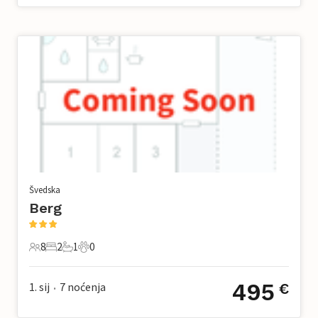
Švedska
Berg
8
2
1
0
8 Gosti
2 Spavaće sobe
1 Kupaonica
0 Kućni ljubimac
495
1. sij
7
noćenja
€
•