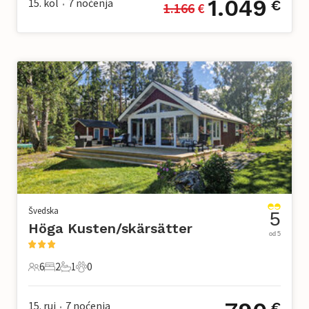
1.049
15. kol
7
noćenja
€
1.166
 €
•
Švedska
5
Höga Kusten/skärsätter
od 5
6
2
1
0
6 Gosti
2 Spavaće sobe
1 Kupaonica
0 Kućni ljubimac
15. ruj
7
noćenja
€
•