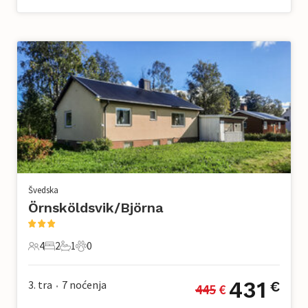
Švedska
Örnsköldsvik/Björna
4
2
1
0
4 Gosti
2 Spavaće sobe
1 Kupaonica
0 Kućni ljubimac
431
3. tra
7
noćenja
€
445
 €
•