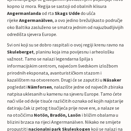
kopno iz mora. Regija se sastoji od obalnih klisura
Angermanlanda
od rta
Skags Udde
do ušća
rijeke
Angermanälven
, a ovo jedino brežuljkasto područje
oko Baltika zasluženo se smatra jednim od najuzbudljivijih
odredišta sjevera Europe.
Svi oni koji su se dobro raspitali o ovoj regiji krenu ravno na
Skuleberget
, planinu koja ima povijesnu i arheološku
važnost. Tamo se nalazi legendarna špilja s
informacijskim centrom, najvećom švedskom izložbom
prirodnih eksponata, avanturističkom stazom i
kazalištem na otvorenom. Drugi će se zaputiti u
Näsaker
pogledati
Nämforsen
, nalazište jedne od najvećih zbiraka
natpisa uklesanih u kamenu na sjeveru Europe. Tamo ćete
naći više od dvije tisuće različitih oznaka od kojih najstarije
datiraju čak iz petog tisućljeća prije nove ere, a nalaze se
na otočićima
Notön, Bradön, Laxön
i bližim obalama u
blizini brzaca na rijeci Angermanälven. Nikako ne smijete
propustiti
nacionalni park Skuleskogen
koji se nalazi na