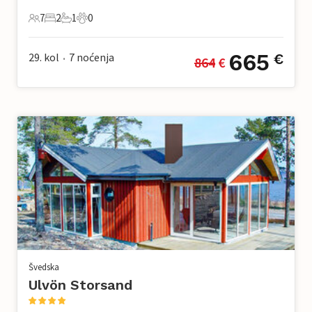
7
2
1
0
7 Gosti
2 Spavaće sobe
1 Kupaonica
0 Kućni ljubimac
665
29. kol
7
noćenja
€
864
 €
•
Švedska
Ulvön Storsand