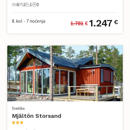
6
2
1
0
6 Gosti
2 Spavaće sobe
1 Kupaonica
0 Kućni ljubimac
1.247
8. kol
7
noćenja
€
1.781
 €
•
Švedska
Mjältön Storsand