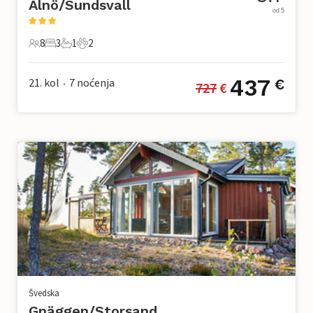
Alnö/Sundsvall
od 5
8
3
1
2
8 Gosti
3 Spavaće sobe
1 Kupaonica
2 Kućni ljubimac
437
21. kol
7
noćenja
€
727
 €
•
Švedska
Gnäggen/Storsand