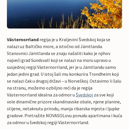
Västernorrland
regija je u Kraljevini Švedskoj koja se
nalazi uz Baltičko more, a istočno od Jämtlanda.
Stanovnici Jämtlanda se znaju našaliti kako je njihov
najveći grad Sundsvall koji se nalazi na moru upravo u
susjednoj regiji Västernorrland, jer je u Jämtlandu samo
jedan jedini grad. U istoj šali mu konkurira Trondheim koji
se nalazi čak u drugoj državi – u Norveškoj. Ostavimo li šalu
na stranu, možemo ozbiljno reći da je regija
Västernorrland idealna za odmor u
Švedskoj
za sve koji
vole dinamične prizore skandinavske obale, njene planine,
stijene, netaknutu prirodu, manja ribarska mjesta i ljupke
gradove. Pretražite NOVASOLovu ponudu apartmana i kuća
za odmor u švedskoj regiji Västernorrland.