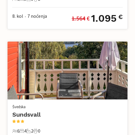
6 Gosti
3 Spavaće sobe
1 Kupaonica
2 Kućni ljubimac
1.095
8. kol
7
noćenja
€
1.564
 €
•
Švedska
Sundsvall
6
4
2
0
6 Gosti
4 Spavaće sobe
2 Kupaonice
0 Kućni ljubimac