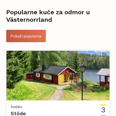
Popularne kuće za odmor u
Västernorrland
Prikaži popularne
Švedska
3
Stöde
od 5