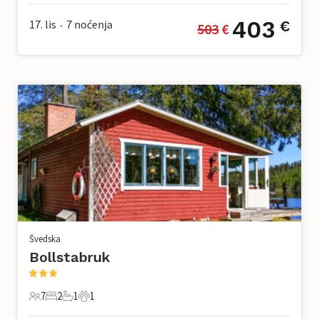
403
17. lis
7
noćenja
€
503
 €
•
Švedska
Bollstabruk
7
2
1
1
7 Gosti
2 Spavaće sobe
1 Kupaonica
1 Kućni ljubimac