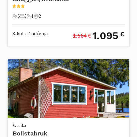
6
3
1
2
6 Gosti
3 Spavaće sobe
1 Kupaonica
2 Kućni ljubimac
1.095
8. kol
7
noćenja
€
1.564
 €
•
Švedska
Bollstabruk