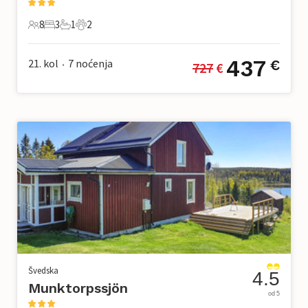
8
3
1
2
8 Gosti
3 Spavaće sobe
1 Kupaonica
2 Kućni ljubimac
437
21. kol
7
noćenja
€
727
 €
•
Švedska
4.5
Munktorpssjön
od 5