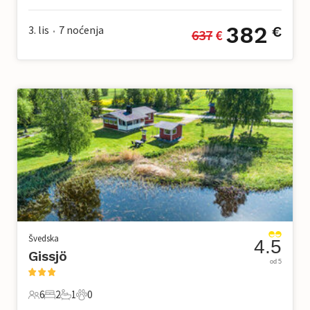
382
3. lis
7
noćenja
€
637
 €
•
Švedska
4.5
Gissjö
od 5
6
2
1
0
6 Gosti
2 Spavaće sobe
1 Kupaonica
0 Kućni ljubimac