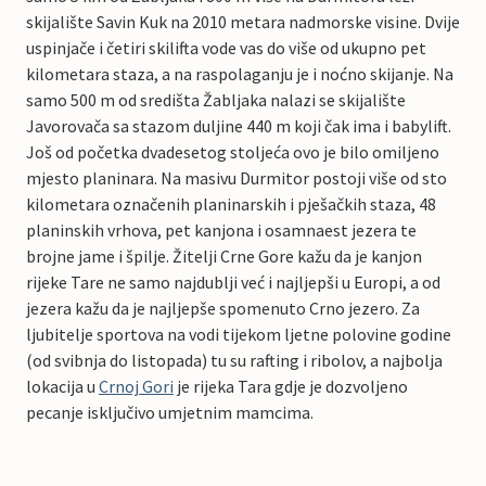
skijalište Savin Kuk na 2010 metara nadmorske visine. Dvije
uspinjače i četiri skilifta vode vas do više od ukupno pet
kilometara staza, a na raspolaganju je i noćno skijanje. Na
samo 500 m od središta Žabljaka nalazi se skijalište
Javorovača sa stazom duljine 440 m koji čak ima i babylift.
Još od početka dvadesetog stoljeća ovo je bilo omiljeno
mjesto planinara. Na masivu Durmitor postoji više od sto
kilometara označenih planinarskih i pješačkih staza, 48
planinskih vrhova, pet kanjona i osamnaest jezera te
brojne jame i špilje. Žitelji Crne Gore kažu da je kanjon
rijeke Tare ne samo najdublji već i najljepši u Europi, a od
jezera kažu da je najljepše spomenuto Crno jezero. Za
ljubitelje sportova na vodi tijekom ljetne polovine godine
(od svibnja do listopada) tu su rafting i ribolov, a najbolja
lokacija u
Crnoj Gori
je rijeka Tara gdje je dozvoljeno
pecanje isključivo umjetnim mamcima.