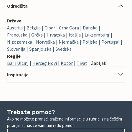
Odredišta
Države
Austrija
Belgija
Cipar
Crna Gora
Danska
Francuska
Grčka
Hrvatska
Italija
Luksemburg
Nizozemska
Norveška
Njemačka
Poljska
Portugal
Slovenija
Španjolska
Švedska
Regije
Bar i Ulcinj
Herceg Novi
Kotor
Tivat
Žabljak
Inspiracija
Trebate pomoć?
Ako ne možete pronaći tražene informacije u rubrici s najčešćim
pitanjima, naš će vam tim rado pomoći.