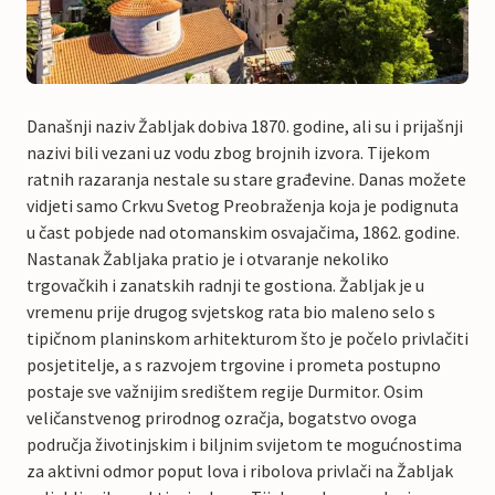
Današnji naziv Žabljak dobiva 1870. godine, ali su i prijašnji
nazivi bili vezani uz vodu zbog brojnih izvora. Tijekom
ratnih razaranja nestale su stare građevine. Danas možete
vidjeti samo Crkvu Svetog Preobraženja koja je podignuta
u čast pobjede nad otomanskim osvajačima, 1862. godine.
Nastanak Žabljaka pratio je i otvaranje nekoliko
trgovačkih i zanatskih radnji te gostiona. Žabljak je u
vremenu prije drugog svjetskog rata bio maleno selo s
tipičnom planinskom arhitekturom što je počelo privlačiti
posjetitelje, a s razvojem trgovine i prometa postupno
postaje sve važnijim središtem regije Durmitor. Osim
veličanstvenog prirodnog ozračja, bogatstvo ovoga
područja životinjskim i biljnim svijetom te mogućnostima
za aktivni odmor poput lova i ribolova privlači na Žabljak