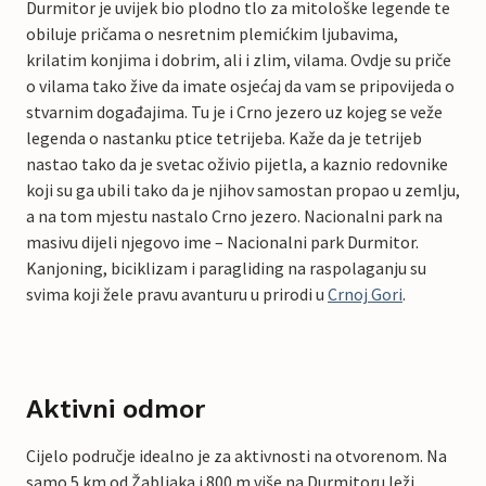
Durmitor je uvijek bio plodno tlo za mitološke legende te
obiluje pričama o nesretnim plemićkim ljubavima,
krilatim konjima i dobrim, ali i zlim, vilama. Ovdje su priče
o vilama tako žive da imate osjećaj da vam se pripovijeda o
stvarnim događajima. Tu je i Crno jezero uz kojeg se veže
legenda o nastanku ptice tetrijeba. Kaže da je tetrijeb
nastao tako da je svetac oživio pijetla, a kaznio redovnike
koji su ga ubili tako da je njihov samostan propao u zemlju,
a na tom mjestu nastalo Crno jezero. Nacionalni park na
masivu dijeli njegovo ime – Nacionalni park Durmitor.
Kanjoning, biciklizam i paragliding na raspolaganju su
svima koji žele pravu avanturu u prirodi u
Crnoj Gori
.
Aktivni odmor
Cijelo područje idealno je za aktivnosti na otvorenom. Na
samo 5 km od Žabljaka i 800 m više na Durmitoru leži