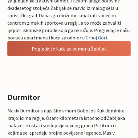
zaljubljenike u aktivni odmor. Tijekom druge polovine
dvadesetog stoljeća Žabljak se razvio iz malog sela u
turistički grad. Danas ga možemo smatrati vodećim
centrom zimskih sportova u regiji, a to može zahvaliti
ljepoti iskonske prirode koja ga okružuje. Pregledajte našu
ponudu apartmana i kuća za odmor u
Crnoj Gori
.
Pogledajte kuće za odmor u Žabljak
Durmitor
Masiv Durmitor s najvišim vrhom Bobotov Kuk dominira
krajolicima regije. Osam kilometara istočno od Žabljaka
nalaze se ostaci srednjovjekovnog grada Pirlitora o
kojima se ispredaju brojne povijesne legende. Masiv