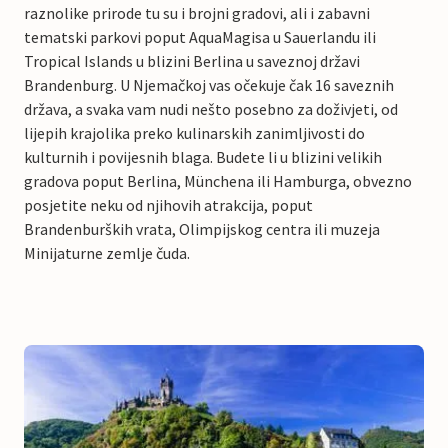
raznolike prirode tu su i brojni gradovi, ali i zabavni
tematski parkovi poput AquaMagisa u Sauerlandu ili
Tropical Islands u blizini Berlina u saveznoj državi
Brandenburg. U Njemačkoj vas očekuje čak 16 saveznih
država, a svaka vam nudi nešto posebno za doživjeti, od
lijepih krajolika preko kulinarskih zanimljivosti do
kulturnih i povijesnih blaga. Budete li u blizini velikih
gradova poput Berlina, Münchena ili Hamburga, obvezno
posjetite neku od njihovih atrakcija, poput
Brandenburških vrata, Olimpijskog centra ili muzeja
Minijaturne zemlje čuda.