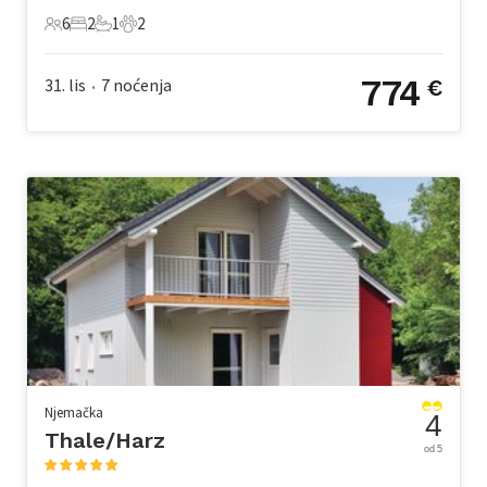
6
2
1
2
6 Gosti
2 Spavaće sobe
1 Kupaonica
2 Kućni ljubimac
774
31. lis
7
noćenja
€
•
Njemačka
4
Thale/Harz
od 5