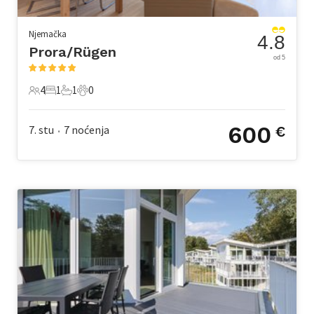
Njemačka
4.8
Prora/Rügen
od 5
4
1
1
0
4 Gosti
1 Spavaća soba
1 Kupaonica
0 Kućni ljubimac
600
7. stu
7
noćenja
€
•