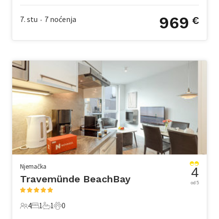
969
7. stu
7
noćenja
€
•
Njemačka
4
Travemünde BeachBay
od 5
4
1
1
0
4 Gosti
1 Spavaća soba
1 Kupaonica
0 Kućni ljubimac