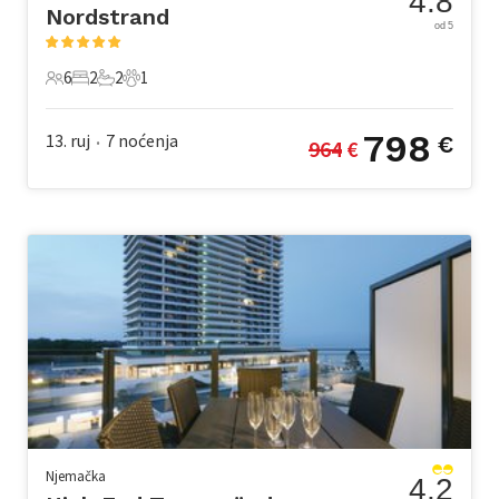
4.8
Nordstrand
od 5
6
2
2
1
6 Gosti
2 Spavaće sobe
2 Kupaonice
1 Kućni ljubimac
798
13. ruj
7
noćenja
€
964
 €
•
Njemačka
4.2