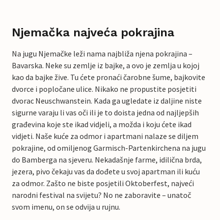
Njemačka najveća pokrajina
Na jugu Njemačke leži nama najbliža njena pokrajina –
Bavarska. Neke su zemlje iz bajke, a ovo je zemlja u kojoj
kao da bajke žive. Tu ćete pronaći čarobne šume, bajkovite
dvorce i popločane ulice. Nikako ne propustite posjetiti
dvorac Neuschwanstein. Kada ga ugledate iz daljine niste
sigurne varaju li vas oči ili je to doista jedna od najljepših
građevina koje ste ikad vidjeli, a možda i koju ćete ikad
vidjeti. Naše kuće za odmor i apartmani nalaze se diljem
pokrajine, od omiljenog Garmisch-Partenkirchena na jugu
do Bamberga na sjeveru. Nekadašnje farme, idilična brda,
jezera, pivo čekaju vas da dođete u svoj apartman ili kuću
za odmor. Zašto ne biste posjetili Oktoberfest, najveći
narodni festival na svijetu? No ne zaboravite – unatoč
svom imenu, on se odvija u rujnu.