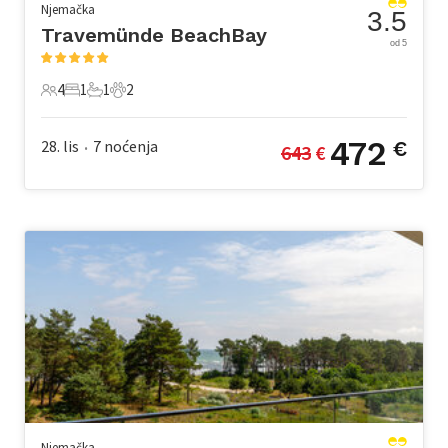
Njemačka
3.5
Travemünde BeachBay
od 5
4
1
1
2
4 Gosti
1 Spavaća soba
1 Kupaonica
2 Kućni ljubimac
472
28. lis
7
noćenja
€
643
 €
•
Njemačka