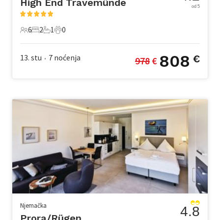
High End Travemünde
od 5
6
2
1
0
6 Gosti
2 Spavaće sobe
1 Kupaonica
0 Kućni ljubimac
808
13. stu
7
noćenja
€
978
 €
•
Njemačka
4.8
Prora/Rügen