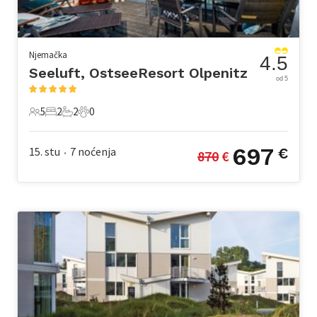
Njemačka
4.5
Seeluft, OstseeResort Olpenitz
od 5
5
2
2
0
5 Gosti
2 Spavaće sobe
2 Kupaonice
0 Kućni ljubimac
697
15. stu
7
noćenja
€
870
 €
•