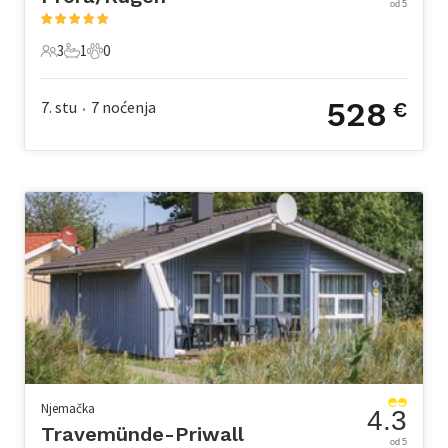
od 5
3
1
0
3 Gosti
1 Kupaonica
0 Kućni ljubimac
528
7. stu
7
noćenja
€
•
Njemačka
4.3
Travemünde-Priwall
od 5