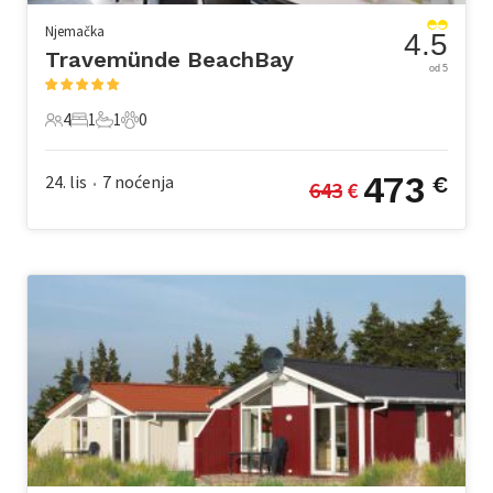
Njemačka
4.5
Travemünde BeachBay
od 5
4
1
1
0
4 Gosti
1 Spavaća soba
1 Kupaonica
0 Kućni ljubimac
473
24. lis
7
noćenja
€
643
 €
•