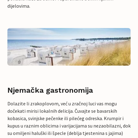
dijelovima.
Njemačka gastronomija
Dolazite li zrakoplovom, već u zračnoj luci vas mogu
dočekati mirisi lokalnih delicija. Čuvajte se bavarskih
kobasica, svinjske pečenke ili pilećeg odreska. Krumpir i
kupus u raznim oblicima i varijacijama su nezaobilazni, dok
su omiljeni haluški ili špecle (deblja tjestenina s jajima)