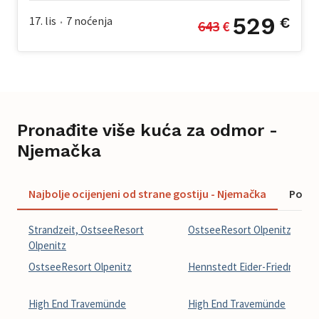
529
17. lis
7
noćenja
€
643
 €
•
Pronađite više kuća za odmor -
Njemačka
Najbolje ocijenjeni od strane gostiju - Njemačka
Ponud
Strandzeit, OstseeResort
OstseeResort Olpenitz
Olpenitz
OstseeResort Olpenitz
Hennstedt Eider-Friedrichst
High End Travemünde
High End Travemünde