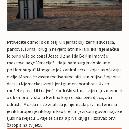
Provedite odmor s obitelji u Njemačkoj, zemlji dvoraca,
parkova, šuma i drugih nevjerojatnih krajolika!
Njemačka
je puno više od toga! Jeste li znali da Berlin ima više
mostova nego Venecija? I da je hamburger dobio ime
po Hamburgu? Mnogo je još zanimljivosti koje vas očekuju
ovdje. Možda će vašim mališanima biti zanimljiva činjenica
da su u Njemačkoj izmišljeni gumeni bomboni. Uz to
možete posjetiti najveći zoološki vrt na svijetu (uzmemo li
u obzir broj vrsta) u Berlinu koji će oduševiti djecu, ali i
odrasle. Možda niste znali da je njemački prvi materinski
jezik Europe i jezik kojim kao trećim jezikom govori najviše
ljudi na svijetu. Ovdje se tiskala prva knjiga i izdavao prvi
časopis na svijetu.