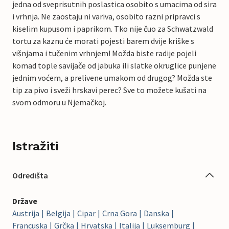
jedna od sveprisutnih poslastica osobito s umacima od sira
i vrhnja. Ne zaostaju ni variva, osobito razni pripravci s
kiselim kupusom i paprikom. Tko nije čuo za Schwatzwald
tortu za kaznu će morati pojesti barem dvije kriške s
višnjama i tučenim vrhnjem! Možda biste radije pojeli
komad tople savijače od jabuka ili slatke okruglice punjene
jednim voćem, a prelivene umakom od drugog? Možda ste
tip za pivo i sveži hrskavi perec? Sve to možete kušati na
svom odmoru u Njemačkoj.
Istražiti
Odredišta
Države
Austrija
Belgija
Cipar
Crna Gora
Danska
Francuska
Grčka
Hrvatska
Italija
Luksemburg