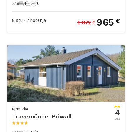
8
4
2
0
8 Gosti
4 Spavaće sobe
2 Kupaonice
0 Kućni ljubimac
965
8. stu
7
noćenja
€
1.072
 €
•
Njemačka
4
Travemünde-Priwall
od 5