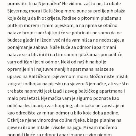
pomislite li na Njemačku? Ne vidimo zašto ne, ta obale
Sjevernog mora i Baltičkog mora pune su prelijepih plaža
koje čekaju da ih otkrijete. Radi se o pitomim plažama s
plitkim morem i finim pijeskom, a na njima se obično
nalaze brojni sadržaji koji će se pobrinuti ne samo da ne
budete gladni ni žedni već ni da vam ništa ne nedostaje, a
ponajmanje zabava. Naše kuće za odmor i apartmani
nalaze se u blizini ili na tim samim plažama i ponudit će
vam odličan ljetni odmor. Neki od naših najbolje
opremljenih i najsuvremenijih apartmana nalaze se
upravo na Baltičkom i Sjevernom moru. Možda niste mislili
zaigrati odbojku na pijesku na sjeveru Njemačke, ali sve što
trebate napraviti jest izaći iz svog baltičkog apartmana i
malo prošetati. Njemačka vam je sigurno poznata kao
odlična destinacija za shopping, ali nikako ne zaostaje ni
kao odredište za miran odmor u bilo koje doba godine.
Otkrijte njene vinorodne doline rijeka, blage planine na
sjeveru ili one mlade i visoke na jugu. Mi vam možemo
ponuditi kuće za odmor i apartmane u svim njenim