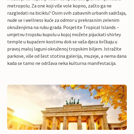
metropolu. Za one koji više vole kopno, zašto ga ne
razgledati na biciklu? Osim svih zabavnih urbanih sadržaja,
nude se i wellness kuće za odmor u prekrasnim zelenim
okruženjima na rubu grada. Posjetite Tropical Islands –
umjetnu tropsku kupolu u kojoj možete pijuckati shirley
temple u kupaćem kostimu dok se vaša djeca brčkaju u
pravoj maloj laguni okruženoj tropskim biljem. Istražite
parkove, više od šest stotina galerija, muzeje, a nema dana
kada se tamo ne održava neka kulturna manifestacija.