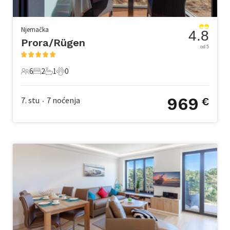
Njemačka
4.8
Prora/Rügen
od 5
6
2
1
0
6 Gosti
2 Spavaće sobe
1 Kupaonica
0 Kućni ljubimac
969
7. stu
7
noćenja
€
•