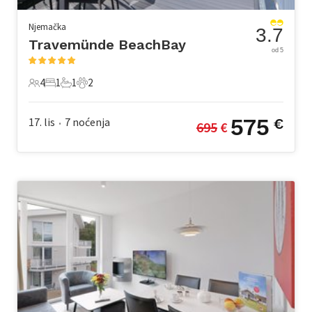
Njemačka
3.7
Travemünde BeachBay
od 5
4
1
1
2
4 Gosti
1 Spavaća soba
1 Kupaonica
2 Kućni ljubimac
575
17. lis
7
noćenja
€
695
 €
•