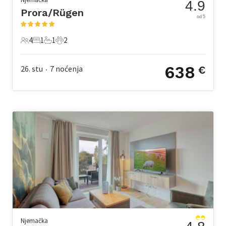
4.9
Prora/Rügen
od 5
4
1
1
2
4 Gosti
1 Spavaća soba
1 Kupaonica
2 Kućni ljubimac
638
26. stu
7
noćenja
€
•
Njemačka