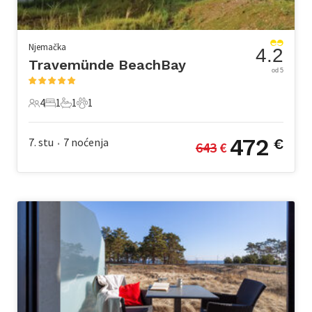
Njemačka
4.2
Travemünde BeachBay
od 5
4
1
1
1
4 Gosti
1 Spavaća soba
1 Kupaonica
1 Kućni ljubimac
472
7. stu
7
noćenja
€
643
 €
•