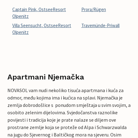
Captain Pink, OstseeResort
Prora/Rügen
Olpenitz
Villa Seensucht, OstseeResort
Travemünde-Priwall
Olpenitz
Apartmani Njemačka
NOVASOL vam nudi nekoliko tisuća apartmana i kuća za
odmor, među kojima ima i kućica na splavi. Njemačka je
zemlja dobrodošlice s ponudom smještaja u svim svojim, a
osobito zelenim dijelovima. Svjedočanstva raznolike
povijesti i tradicija koje je prate nalaze se diljem ove
prostrane zemlje koja se proteže od Alpa i Schwarzwalda
na jugu do Sjevernog i Baltičkog mora na sjeveru. Osim