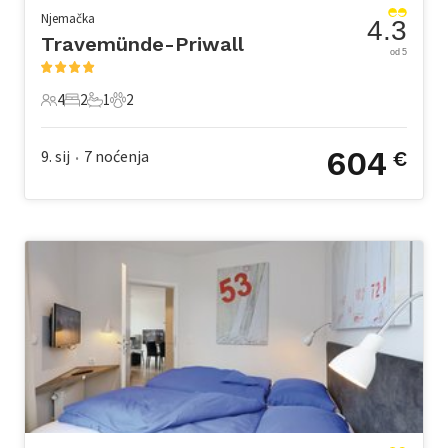
Njemačka
4.3
Travemünde-Priwall
od 5
4
2
1
2
4 Gosti
2 Spavaće sobe
1 Kupaonica
2 Kućni ljubimac
604
9. sij
7
noćenja
€
•