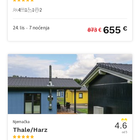
4
1
1
2
4 Gosti
1 Spavaća soba
1 Kupaonica
2 Kućni ljubimac
655
24. lis
7
noćenja
€
873
 €
•
Njemačka
4.6
Thale/Harz
od 5