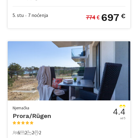
6 Gosti
2 Spavaće sobe
1 Kupaonica
0 Kućni ljubimac
697
5. stu
7
noćenja
€
774
 €
•
Njemačka
4.4
Prora/Rügen
od 5
6
2
2
2
6 Gosti
2 Spavaće sobe
2 Kupaonice
2 Kućni ljubimac