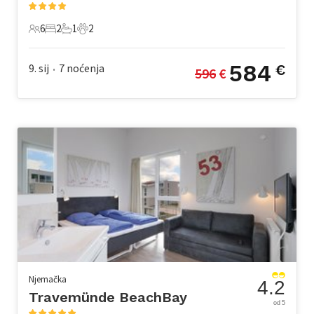
6
2
1
2
6 Gosti
2 Spavaće sobe
1 Kupaonica
2 Kućni ljubimac
584
9. sij
7
noćenja
€
596
 €
•
Njemačka
4.2
Travemünde BeachBay
od 5