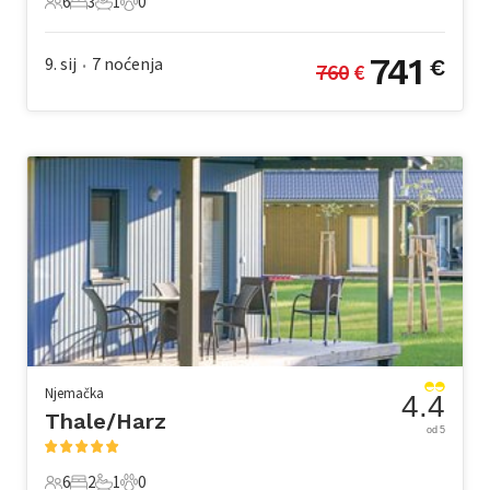
6
3
1
0
6 Gosti
3 Spavaće sobe
1 Kupaonica
0 Kućni ljubimac
741
9. sij
7
noćenja
€
760
 €
•
Njemačka
4.4
Thale/Harz
od 5
6
2
1
0