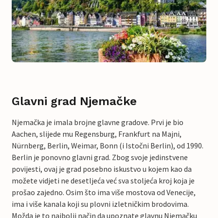
Glavni grad Njemačke
Njemačka je imala brojne glavne gradove. Prvi je bio
Aachen, slijede mu Regensburg, Frankfurt na Majni,
Nürnberg, Berlin, Weimar, Bonn (i Istočni Berlin), od 1990.
Berlin je ponovno glavni grad. Zbog svoje jedinstvene
povijesti, ovaj je grad posebno iskustvo u kojem kao da
možete vidjeti ne desetljeća već sva stoljeća kroj koja je
prošao zajedno. Osim što ima više mostova od Venecije,
ima i više kanala koji su plovni izletničkim brodovima.
Možda je to najbolji način da upoznate glavnu Njemačku