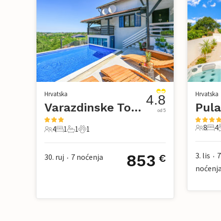
Hrvatska
Hrvatska
4.8
Varazdinske Toplice-Vrtlinovec
od 5
8
4
4
1
1
1
8 Gosti
4 S
4 Gosti
1 Spavaća soba
1 Kupaonica
1 Kućni ljubimac
3. lis
7
853
30. ruj
7
noćenja
€
•
•
noćenj