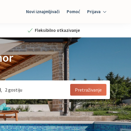
Novi iznajmljivači
Pomoć
Prijava
Prijava
Fleksibilno otkazivanje
Gost 
mor
Iznajmljivač
2 gostiju
Pretraživanje