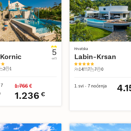
Hrvatska
5
Kornic
Labin-Krsan
od 5
2
1
14
7
7
0
pavaće sobe
2 Kupaonice
1 Kućni ljubimac
14 Gosti
7 Spavaće sobe
7 Kupaonice
0 Kućni ljubimac
1.766
 €
7
4.1
1. svi
7
noćenja
•
a
1.236
€