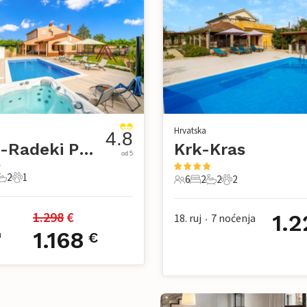
Hrvatska
4.8
Pula-Radeki Polje
Krk-Kras
od 5
2
1
6
2
2
2
pavaće sobe
2 Kupaonice
1 Kućni ljubimac
6 Gosti
2 Spavaće sobe
2 Kupaonice
2 Kućni ljubimac
1.298
 €
1.2
18. ruj
7
noćenja
•
a
1.168
€