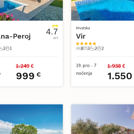
Hrvatska
4.7
na-Peroj
Vir
od 5
2
1
8
3
2
2
pavaće sobe
2 Kupaonice
1 Kućni ljubimac
8 Gosti
3 Spavaće sobe
2 Kupaonice
2 Kućni ljubimac
1.249
 €
1.938
 €
19. pro
7
•
a
999
noćenja
1.550
€