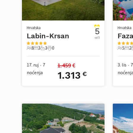
Hrvatska
Hrvatska
5
Labin-Krsan
Faza
od 5
8
3
3
0
5
2
8 Gosti
3 Spavaće sobe
3 Kupaonice
0 Kućni ljubimac
5 Gosti
2 S
1.459
 €
17. ruj
7
3. lis
7
•
•
noćenja
1.313
noćenj
€