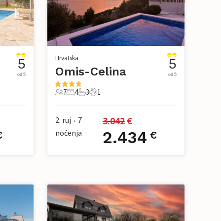
Hrvatska
5
5
Omis-Celina
od 5
od 5
7
4
3
1
7 Gosti
4 Spavaće sobe
3 Kupaonice
1 Kućni ljubimac
3.042
 €
2. ruj
7
•
noćenja
2.434
€
€