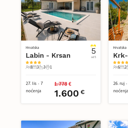
Hrvatska
Hrvatska
5
Labin - Krsan
Krk-
od 5
8
3
3
1
6
2
8 Gosti
3 Spavaće sobe
3 Kupaonice
1 Kućni ljubimac
6 Gosti
2 S
1.778
 €
27. lis
7
26. ruj
•
•
noćenja
1.600
noćenj
€