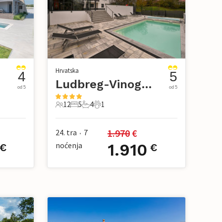
Hrvatska
4
5
Ludbreg-Vinogradi Ludbreski
od 5
od 5
12
5
4
1
12 Gosti
5 Spavaće sobe
4 Kupaonice
1 Kućni ljubimac
1.970
 €
24. tra
7
•
noćenja
1.910
€
€