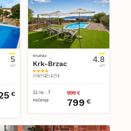
Hrvatska
5
4.8
Krk-Brzac
od 5
od 5
5
2
1
1
5 Gosti
2 Spavaće sobe
1 Kupaonica
1 Kućni ljubimac
999
 €
22. lis
7
25
€
•
noćenja
799
€