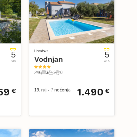
Hrvatska
5
5
Vodnjan
od 5
od 5
6
3
2
0
6 Gosti
3 Spavaće sobe
2 Kupaonice
0 Kućni ljubimac
59
1.490
19. ruj
7
noćenja
€
€
•