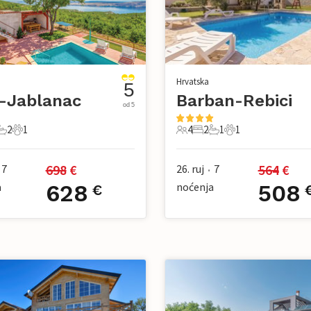
Hrvatska
5
-Jablanac
Barban-Rebici
od 5
2
1
4
2
1
1
pavaće sobe
2 Kupaonice
1 Kućni ljubimac
4 Gosti
2 Spavaće sobe
1 Kupaonica
1 Kućni ljubimac
698
 €
564
 €
7
26. ruj
7
•
a
628
noćenja
508
€