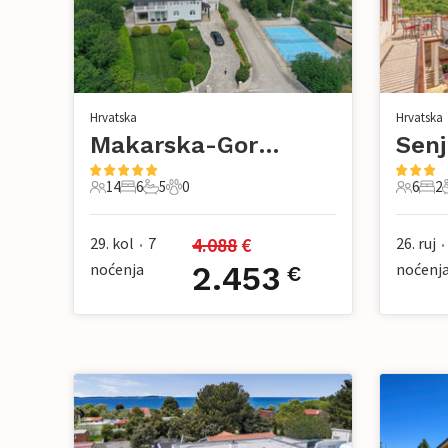
Hrvatska
Hrvatska
Makarska-Gornje Podbablje
Senj
14
6
5
0
6
2
14 Gosti
6 Spavaće sobe
5 Kupaonice
0 Kućni ljubimac
6 Gosti
2 S
4.088
 €
29. kol
7
26. ruj
•
•
noćenja
2.453
noćenj
€