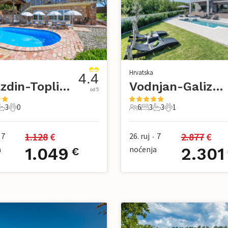
Hrvatska
4.4
Varazdin-Toplicica
Vodnjan-Galizana
od 5
3
0
6
3
3
1
pavaće sobe
3 Kupaonice
0 Kućni ljubimac
6 Gosti
3 Spavaće sobe
3 Kupaonice
1 Kućni ljubimac
1.128
 €
2.877
 €
7
26. ruj
7
•
a
1.049
noćenja
2.301
€