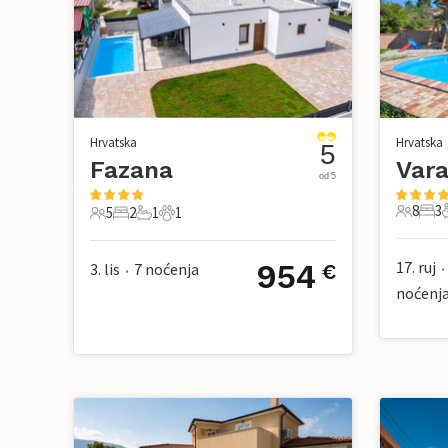
Hrvatska
Hrvatska
5
Fazana
od 5
8
3
5
2
1
1
8 Gosti
3 S
5 Gosti
2 Spavaće sobe
1 Kupaonica
1 Kućni ljubimac
17. ruj
954
3. lis
7
noćenja
€
•
•
noćenj