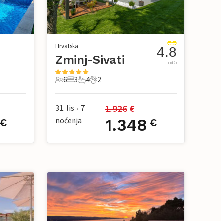
Hrvatska
4.8
Zminj-Sivati
od 5
6
3
4
2
6 Gosti
3 Spavaće sobe
4 Kupaonice
2 Kućni ljubimac
1.926
 €
31. lis
7
•
noćenja
1.348
€
€