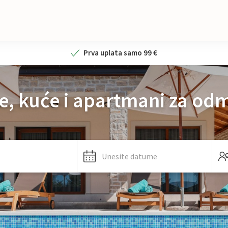
Prva uplata samo 99 €
le, kuće i apartmani za od
Unesite datume