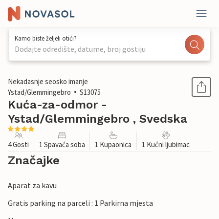
Kamo biste željeli otići?
Dodajte odredište, datume, broj gostiju
1 / 25
Nekadasnje seosko imanje
Ystad/Glemmingebro
S13075
Kuća-za-odmor -
Ystad/Glemmingebro , Svedska
4 Gosti
1 Spavaća soba
1 Kupaonica
1 Kućni ljubimac
Značajke
Aparat za kavu
Gratis parking na parceli : 1 Parkirna mjesta