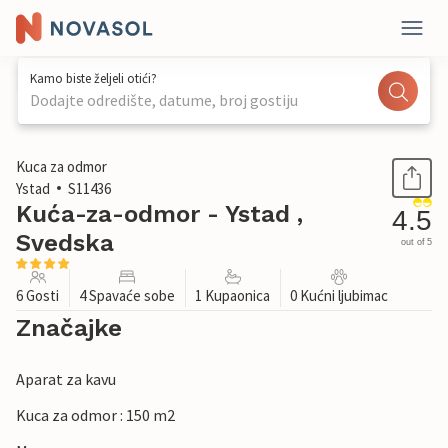
Kamo biste željeli otići?
Dodajte odredište, datume, broj gostiju
1 / 22
Kuca za odmor
Ystad
S11436
Kuća-za-odmor - Ystad ,
4.5
Svedska
out of 5
6 Gosti
4 Spavaće sobe
1 Kupaonica
0 Kućni ljubimac
Značajke
Aparat za kavu
Kuca za odmor : 150 m2