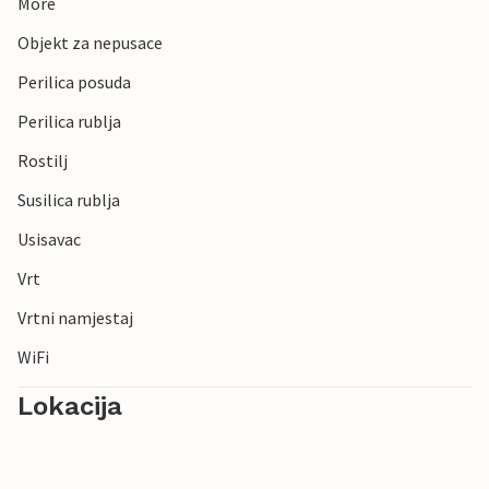
More
Objekt za nepusace
Perilica posuda
Perilica rublja
Rostilj
Susilica rublja
Usisavac
Vrt
Vrtni namjestaj
WiFi
Lokacija