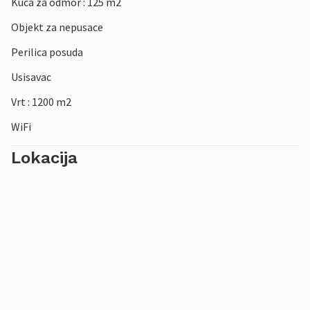
Kuca za odmor : 125 m2
Objekt za nepusace
Perilica posuda
Usisavac
Vrt : 1200 m2
WiFi
Lokacija