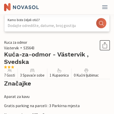
Kamo biste željeli otići?
Dodajte odredište, datume, broj gostiju
1 / 17
Kuca za odmor
Västervik
S35643
Kuća-za-odmor - Västervik ,
Svedska
7 Gosti
3 Spavaće sobe
1 Kupaonica
0 Kućni ljubimac
Značajke
Aparat za kavu
Gratis parking na parceli : 3 Parkirna mjesta