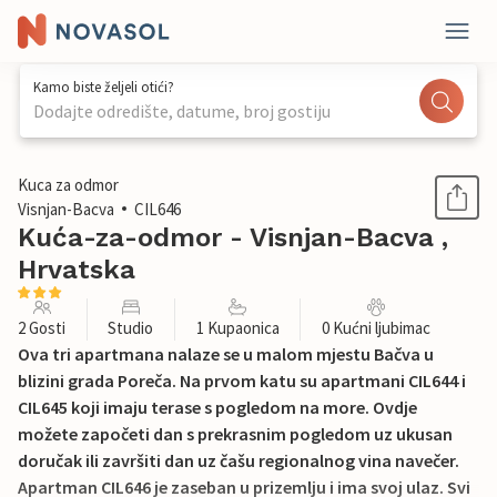
Kamo biste željeli otići?
Dodajte odredište, datume, broj gostiju
1 / 22
Kuca za odmor
Visnjan-Bacva
CIL646
Kuća-za-odmor - Visnjan-Bacva ,
Hrvatska
2 Gosti
Studio
1 Kupaonica
0 Kućni ljubimac
Ova tri apartmana nalaze se u malom mjestu Bačva u
blizini grada Poreča. Na prvom katu su apartmani CIL644 i
CIL645 koji imaju terase s pogledom na more. Ovdje
možete započeti dan s prekrasnim pogledom uz ukusan
doručak ili završiti dan uz čašu regionalnog vina navečer.
Apartman CIL646 je zaseban u prizemlju i ima svoj ulaz. Svi