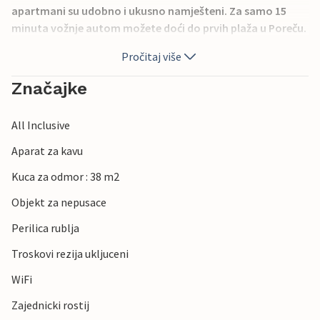
apartmani su udobno i ukusno namješteni. Za samo 15
minuta vožnje autom možete doći do prvih plaža u Poreču.
Apartmani su stoga idealno polazište za prekrasan odmor
Pročitaj više
na plaži uz sunce i more.
Značajke
All Inclusive
Aparat za kavu
Kuca za odmor : 38 m2
Objekt za nepusace
Perilica rublja
Troskovi rezija ukljuceni
WiFi
Zajednicki rostij