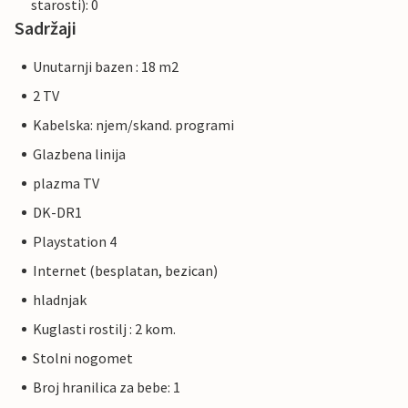
starosti): 0
Sadržaji
Unutarnji bazen : 18 m2
2 TV
Kabelska: njem/skand. programi
Glazbena linija
plazma TV
DK-DR1
Playstation 4
Internet (besplatan, bezican)
hladnjak
Kuglasti rostilj : 2 kom.
Stolni nogomet
Broj hranilica za bebe: 1