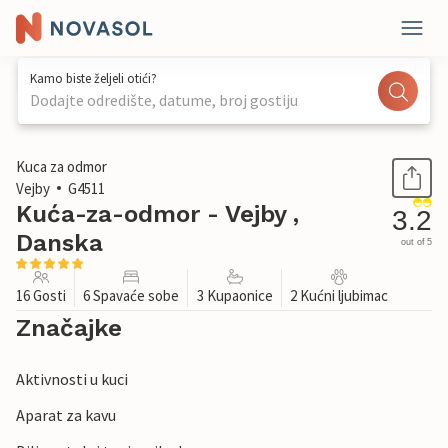
Kamo biste željeli otići?
Dodajte odredište, datume, broj gostiju
1 / 30
Kuca za odmor
Vejby
G4511
Kuća-za-odmor - Vejby ,
3.2
Danska
out of 5
16 Gosti
6 Spavaće sobe
3 Kupaonice
2 Kućni ljubimac
Značajke
Aktivnosti u kuci
Aparat za kavu