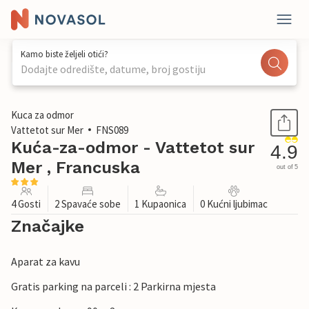
Kamo biste željeli otići?
Dodajte odredište, datume, broj gostiju
1 / 30
Kuca za odmor
Vattetot sur Mer
FNS089
Kuća-za-odmor - Vattetot sur
4.9
Mer , Francuska
out of 5
4 Gosti
2 Spavaće sobe
1 Kupaonica
0 Kućni ljubimac
Značajke
Aparat za kavu
Gratis parking na parceli : 2 Parkirna mjesta