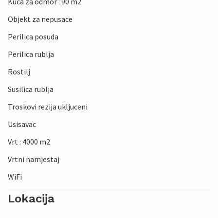
Kuca za odmor : 90 m2
Objekt za nepusace
Perilica posuda
Perilica rublja
Rostilj
Susilica rublja
Troskovi rezija ukljuceni
Usisavac
Vrt : 4000 m2
Vrtni namjestaj
WiFi
Lokacija