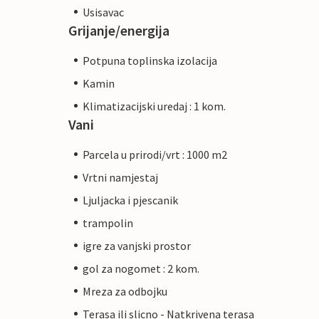
Usisavac
Grijanje/energija
Potpuna toplinska izolacija
Kamin
Klimatizacijski uredaj : 1 kom.
Vani
Parcela u prirodi/vrt : 1000 m2
Vrtni namjestaj
Ljuljacka i pjescanik
trampolin
igre za vanjski prostor
gol za nogomet : 2 kom.
Mreza za odbojku
Terasa ili slicno - Natkrivena terasa