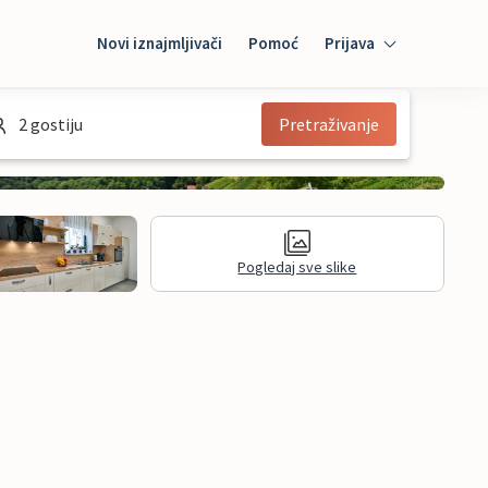
Novi iznajmljivači
Pomoć
Prijava
Prijava
2 gostiju
Pretraživanje
Mybooking
Iznajmljivač
Pogledaj sve slike