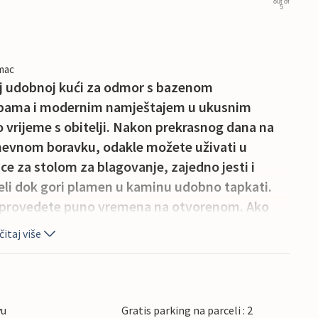
out of
5
imac
oj udobnoj kući za odmor s bazenom
 sobama i modernim namještajem u ukusnim
o vrijeme s obitelji. Nakon prekrasnog dana na
nevnom boravku, odakle možete uživati u
ice za stolom za blagovanje, zajedno jesti i
jeli dok gori plamen u kaminu udobno tapkati.
da provedete puno vremena na otvorenom. Ako
ve obitelji na badminton ili odbojku, ako vam je
itaj više
njigu u ležaljci i uživati u povremenom kupanju
ljuljaju . Odmor ćete provesti u blizini
odine i nedaleko od arboretuma Opek u kojem se
osjetiti. Jezero za pecanje nalazi se na
vu
Gratis parking na parceli : 2