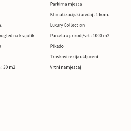
e grad Varaždin s njegovom bogatom ponudom
Parkirna mjesta
itelje aktivnog odmora u blizini se nalaze brojne
Klimatizacijski uredaj : 1 kom.
u. Ova kuća za odmor idealno je mjesto za
.
Luxury Collection
u.
ogled na krajolik
Parcela u prirodi/vrt : 1000 m2
a
Pikado
Troskovi rezija ukljuceni
 : 30 m2
Vrtni namjestaj