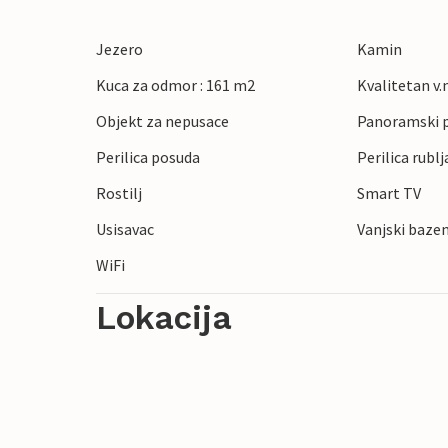
pješačkoj udaljenosti od kuće. Posjetit
kulturno-povijesnih znamenitosti. Za ljub
Jezero
Kamin
pješačke i biciklističke staze kroz prirod
Kuca za odmor : 161 m2
Kvalitetan v.n
opuštajući odmor u prekrasnom okruženj
Objekt za nepusace
Panoramski p
Perilica posuda
Perilica rublj
Rostilj
Smart TV
Usisavac
Vanjski bazen
WiFi
Lokacija