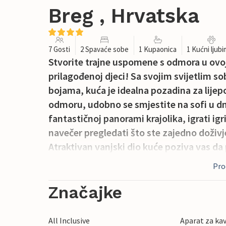
Breg , Hrvatska
7 Gosti
2 Spavaće sobe
1 Kupaonica
1 Kućni ljub
Stvorite trajne uspomene s odmora u ov
prilagođenoj djeci! Sa svojim svijetlim
bojama, kuća je idealna pozadina za lijep
odmoru, udobno se smjestite na sofi u d
fantastičnoj panorami krajolika, igrati igr
navečer pregledati što ste zajedno doživ
Atraktivan vanjski dio kuće poziva vas 
volite biti aktivni, izazovite ostale člano
Proč
draže opušteno, možete se sklupčati uz k
u bazenu dok se vaša djeca veselo kopaju i 
Značajke
povijesne viničke kule dvorca iz 1353. g
nalazi istoimeni dvorac Opek koji vrijedi p
All Inclusive
Aparat za ka