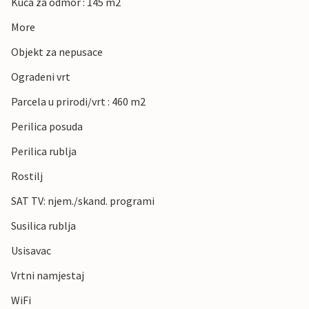
Kuca za odmor : 145 m2
More
Objekt za nepusace
Ogradeni vrt
Parcela u prirodi/vrt : 460 m2
Perilica posuda
Perilica rublja
Rostilj
SAT TV: njem./skand. programi
Susilica rublja
Usisavac
Vrtni namjestaj
WiFi