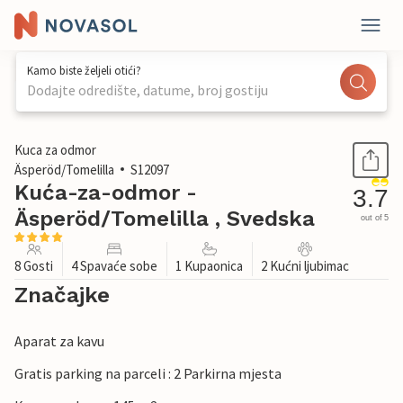
Kamo biste željeli otići?
Dodajte odredište, datume, broj gostiju
1 / 15
Kuca za odmor
Äsperöd/Tomelilla
S12097
Kuća-za-odmor -
3.7
Äsperöd/Tomelilla , Svedska
out of 5
8 Gosti
4 Spavaće sobe
1 Kupaonica
2 Kućni ljubimac
Značajke
Aparat za kavu
Gratis parking na parceli : 2 Parkirna mjesta