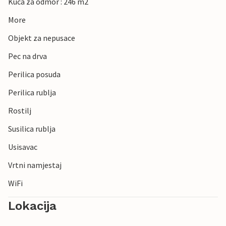
Kuca za odmor : 246 m2
More
Objekt za nepusace
Pec na drva
Perilica posuda
Perilica rublja
Rostilj
Susilica rublja
Usisavac
Vrtni namjestaj
WiFi
Lokacija