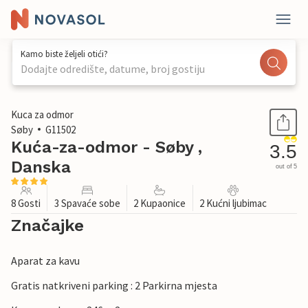
Kamo biste željeli otići?
Dodajte odredište, datume, broj gostiju
1 / 22
Kuca za odmor
Søby
G11502
Kuća-za-odmor - Søby ,
3.5
Danska
out of 5
8 Gosti
3 Spavaće sobe
2 Kupaonice
2 Kućni ljubimac
Značajke
Aparat za kavu
Gratis natkriveni parking : 2 Parkirna mjesta