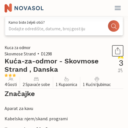
Kamo biste željeli otići?
Dodajte odredište, datume, broj gostiju
1 / 25
Kuca za odmor
Skovmose Strand
D1298
Kuća-za-odmor - Skovmose
3
Strand , Danska
out
of 5
4 Gosti
2 Spavaće sobe
1 Kupaonica
1 Kućni ljubimac
Značajke
Aparat za kavu
Kabelska: njem/skand. programi