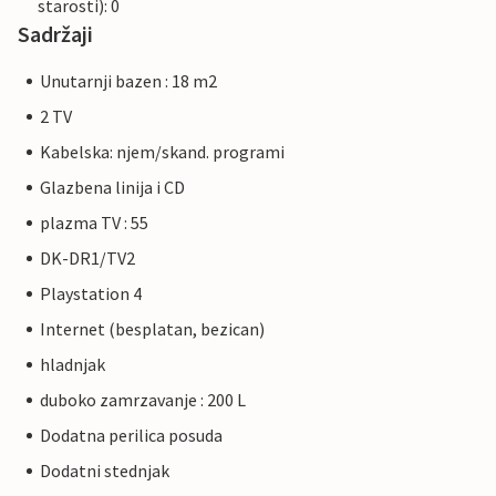
starosti): 0
Sadržaji
Unutarnji bazen : 18 m2
2 TV
Kabelska: njem/skand. programi
Glazbena linija i CD
plazma TV : 55
DK-DR1/TV2
Playstation 4
Internet (besplatan, bezican)
hladnjak
duboko zamrzavanje : 200 L
Dodatna perilica posuda
Dodatni stednjak