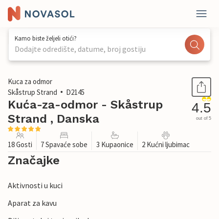
Kamo biste željeli otići?
Dodajte odredište, datume, broj gostiju
1 / 33
Kuca za odmor
Skåstrup Strand
D2145
Kuća-za-odmor - Skåstrup
4.5
Strand , Danska
out of 5
18 Gosti
7 Spavaće sobe
3 Kupaonice
2 Kućni ljubimac
Značajke
Aktivnosti u kuci
Aparat za kavu