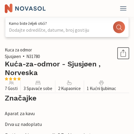
Kamo biste željeli otići?
Dodajte odredište, datume, broj gostiju
1 / 12
Kuca za odmor
Sjusjøen
N31780
Kuća-za-odmor - Sjusjøen ,
Norveska
7 Gosti
3 Spavaće sobe
2 Kupaonice
1 Kućni ljubimac
Značajke
Aparat za kavu
Drva uz nadoplatu