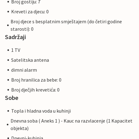
Broj gostiju: 7
Kreveti za djecu: 0
Broj djece s besplatnim smještajem (do četiri godine
starosti): 0
Sadržaji
1 TV
Satelitska antena
dimni alarm
Broj hranilica za bebe: 0
Broj dječjih krevetića: 0
Sobe
Topla i hladna voda u kuhinji
Dnevna soba ( Aneks 1 ) - Kauc na razvlacenje (1 Kapacitet
objekta)
Dnevni-kuhinja