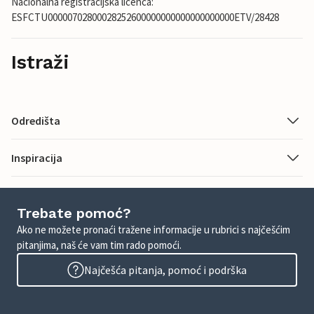
Nacionalna registracijska licenca:
ESFCTU00000702800028252600000000000000000000ETV/28428
Istraži
Odredišta
Inspiracija
Trebate pomoć?
Ako ne možete pronaći tražene informacije u rubrici s najčešćim
pitanjima, naš će vam tim rado pomoći.
Najčešća pitanja, pomoć i podrška