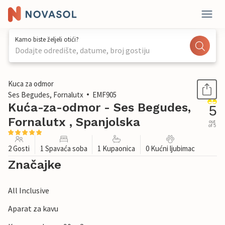
Kamo biste željeli otići?
Dodajte odredište, datume, broj gostiju
1 / 37
Kuca za odmor
Ses Begudes, Fornalutx
EMF905
Kuća-za-odmor - Ses Begudes,
5
Fornalutx , Spanjolska
out
of 5
2 Gosti
1 Spavaća soba
1 Kupaonica
0 Kućni ljubimac
Značajke
All Inclusive
Aparat za kavu