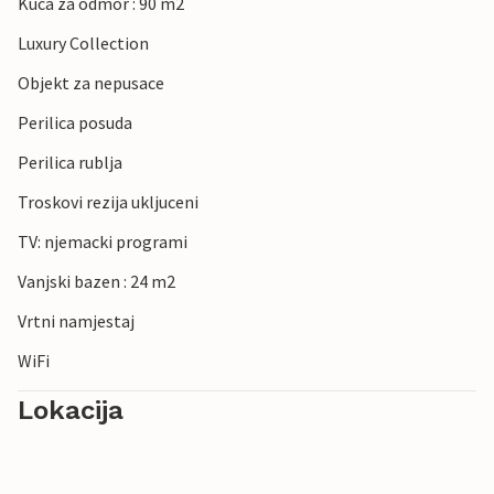
Kuca za odmor : 90 m2
Luxury Collection
Objekt za nepusace
Perilica posuda
Perilica rublja
Troskovi rezija ukljuceni
TV: njemacki programi
Vanjski bazen : 24 m2
Vrtni namjestaj
WiFi
Lokacija