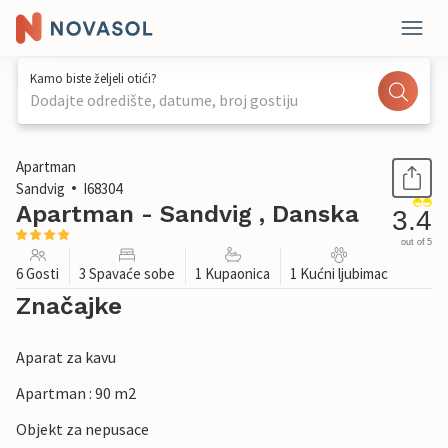
Kamo biste željeli otići?
Dodajte odredište, datume, broj gostiju
1 / 42
Apartman
Sandvig
I68304
Apartman - Sandvig , Danska
3.4
out of 5
6 Gosti
3 Spavaće sobe
1 Kupaonica
1 Kućni ljubimac
Značajke
Aparat za kavu
Apartman : 90 m2
Objekt za nepusace