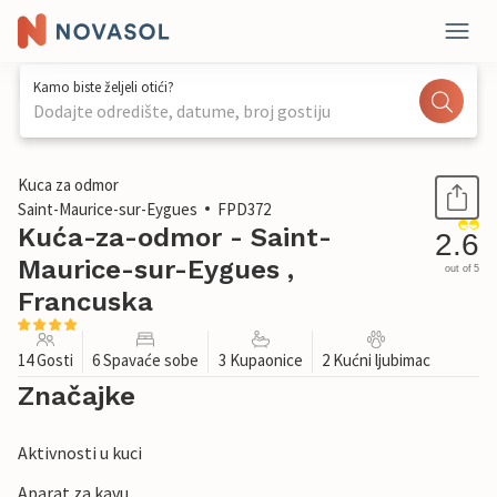
Kamo biste željeli otići?
Dodajte odredište, datume, broj gostiju
1 / 40
Kuca za odmor
Saint-Maurice-sur-Eygues
FPD372
Kuća-za-odmor - Saint-
2.6
Maurice-sur-Eygues ,
out of 5
Francuska
14 Gosti
6 Spavaće sobe
3 Kupaonice
2 Kućni ljubimac
Značajke
Aktivnosti u kuci
Aparat za kavu