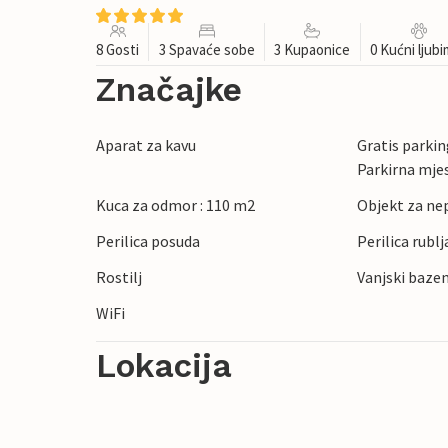
8 Gosti
3 Spavaće sobe
3 Kupaonice
0 Kućni ljub
Značajke
Aparat za kavu
Gratis parking
Parkirna mje
Kuca za odmor : 110 m2
Objekt za ne
Perilica posuda
Perilica rublj
Rostilj
Vanjski bazen
WiFi
Lokacija