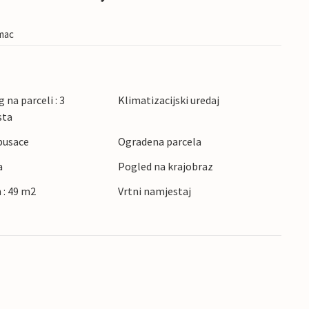
imac
 na parceli : 3
Klimatizacijski uredaj
sta
pusace
Ogradena parcela
a
Pogled na krajobraz
 : 49 m2
Vrtni namjestaj