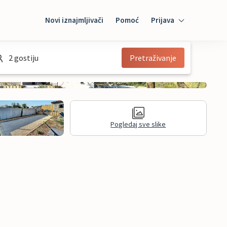
Novi iznajmljivači
Pomoć
Prijava
Prijava
2 gostiju
Pretraživanje
Mybooking
Iznajmljivač
Pogledaj sve slike