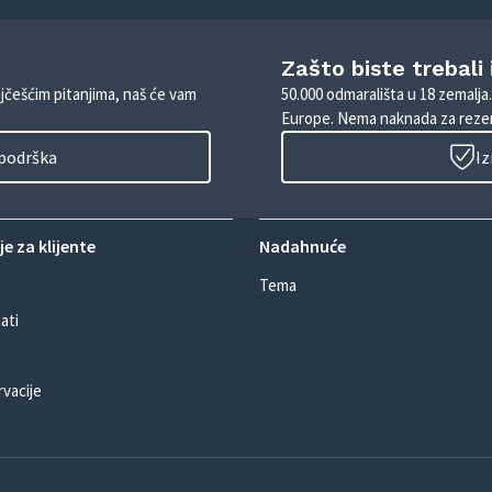
Zašto biste trebali
ajčešćim pitanjima, naš će vam
50.000 odmarališta u 18 zemalja
Europe. Nema naknada za rezer
 podrška
Iz
e za klijente
Nadahnuće
Tema
ati
rvacije