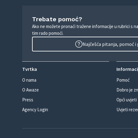
Trebate pomoć?
Ako ne možete pronaći tražene informacije u rubrici s n
tim rado pomoći.
Najčešća pitanja, pomoć i
Tvrtka
Informacij
O nama
Pomoć
O Awaze
Dobro je zn
Press
Opći uvjeti
Agency Login
Uvjeti reze