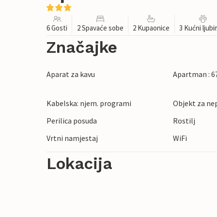
6 Gosti
2 Spavaće sobe
2 Kupaonice
3 Kućni ljub
Značajke
Aparat za kavu
Apartman : 6
Kabelska: njem. programi
Objekt za ne
Perilica posuda
Rostilj
Vrtni namjestaj
WiFi
Lokacija