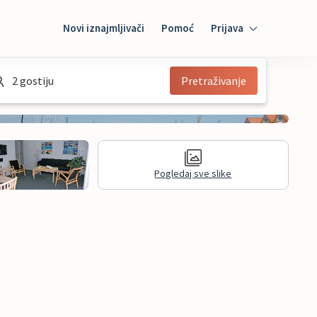
Novi iznajmljivači
Pomoć
Prijava
Prijava
2 gostiju
Pretraživanje
Mybooking
Iznajmljivač
Pogledaj sve slike