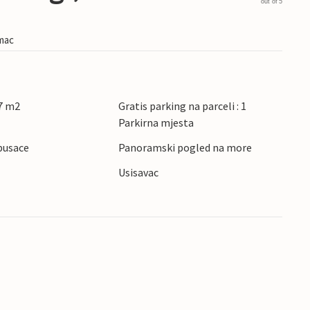
out of 5
imac
7 m2
Gratis parking na parceli : 1
Parkirna mjesta
pusace
Panoramski pogled na more
Usisavac