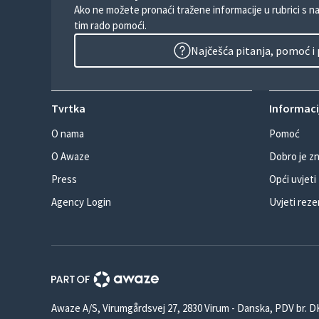
Ako ne možete pronaći tražene informacije u rubrici s n
tim rado pomoći.
Najčešća pitanja, pomoć i
Tvrtka
Informacij
O nama
Pomoć
O Awaze
Dobro je zn
Press
Opći uvjeti
Agency Login
Uvjeti reze
Awaze A/S, Virumgårdsvej 27, 2830 Virum - Danska, PDV br. 