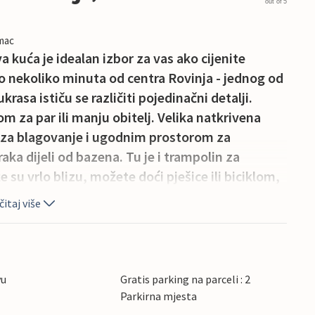
out of 5
imac
a kuća je idealan izbor za vas ako cijenite
mo nekoliko minuta od centra Rovinja - jednog od
rasa ističu se različiti pojedinačni detalji.
om za par ili manju obitelj. Velika natkrivena
 za blagovanje i ugodnim prostorom za
ka dijeli od bazena. Tu je i trampolin za
 su vrlo blizu, možete doći pješice ili biciklom,
, njegove romantične ulice i prekrasne plaže
itaj više
vu
Gratis parking na parceli : 2
Parkirna mjesta