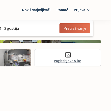
Novi iznajmljivači
Pomoć
Prijava
Prijava
2 gostiju
Pretraživanje
Mybooking
Iznajmljivač
Pogledaj sve slike