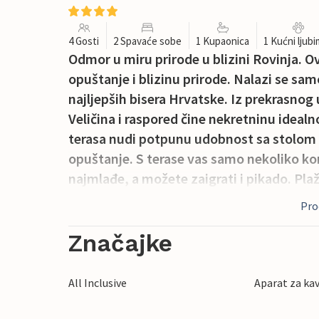
4 Gosti
2 Spavaće sobe
1 Kupaonica
1 Kućni ljub
Odmor u miru prirode u blizini Rovinja. Ov
opuštanje i blizinu prirode. Nalazi se sa
najljepših bisera Hrvatske. Iz prekrasnog uk
Veličina i raspored čine nekretninu idealn
terasa nudi potpunu udobnost sa stolom
opuštanje. S terase vas samo nekoliko kora
najmlađe, a možete zaigrati i pikado. Plaže
kao i restoran. Istražite prekrasan Rovinj
Proč
regije. Radujte se prekrasnom provodu!
Značajke
All Inclusive
Aparat za ka