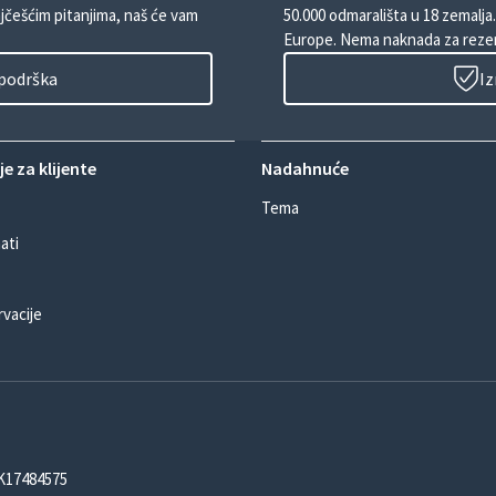
ajčešćim pitanjima, naš će vam
50.000 odmarališta u 18 zemalja
Europe. Nema naknada za rezer
 podrška
Iz
e za klijente
Nadahnuće
Tema
ati
rvacije
DK17484575