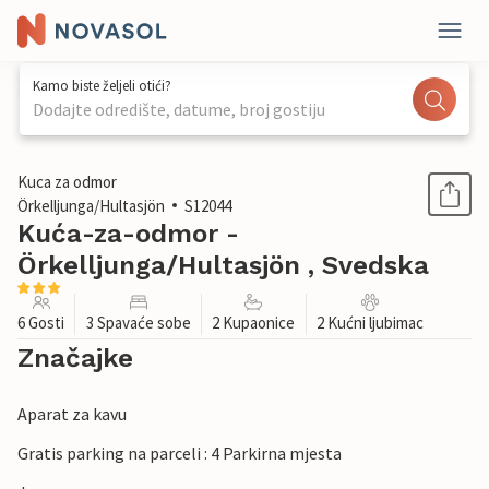
Kamo biste željeli otići?
Dodajte odredište, datume, broj gostiju
1 / 24
Kuca za odmor
Örkelljunga/Hultasjön
S12044
Kuća-za-odmor -
Örkelljunga/Hultasjön , Svedska
6 Gosti
3 Spavaće sobe
2 Kupaonice
2 Kućni ljubimac
Značajke
Aparat za kavu
Gratis parking na parceli : 4 Parkirna mjesta