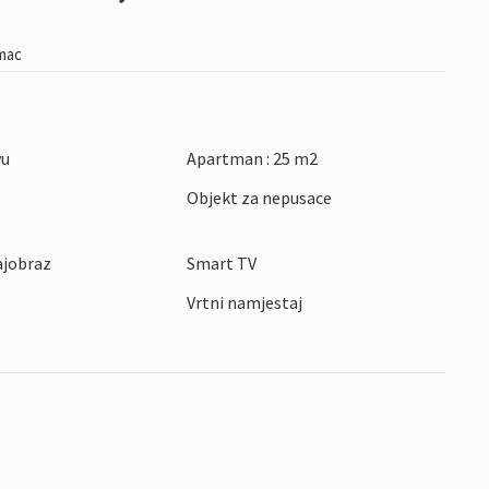
imac
vu
Apartman : 25 m2
Objekt za nepusace
ajobraz
Smart TV
Vrtni namjestaj