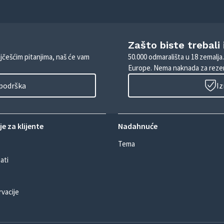
Zašto biste trebali
ajčešćim pitanjima, naš će vam
50.000 odmarališta u 18 zemalja
Europe. Nema naknada za rezer
 podrška
Iz
e za klijente
Nadahnuće
Tema
ati
rvacije