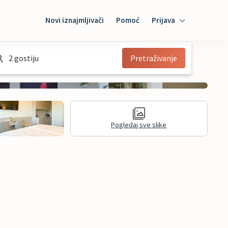
Novi iznajmljivači
Pomoć
Prijava
Prijava
2 gostiju
Pretraživanje
Mybooking
Iznajmljivač
Pogledaj sve slike