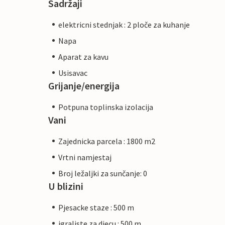
Sadržaji
elektricni stednjak : 2 ploče za kuhanje
Napa
Aparat za kavu
Usisavac
Grijanje/energija
Potpuna toplinska izolacija
Vani
Zajednicka parcela : 1800 m2
Vrtni namjestaj
Broj ležaljki za sunčanje: 0
U blizini
Pjesacke staze : 500 m
igraliste za djecu : 500 m