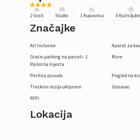
2 Gosti
Studio
1 Kupaonica
0 Kućni ljub
Značajke
All Inclusive
Aparat za ka
Gratis parking na parceli : 1
More
Parkirna mjesta
Perilica posuda
Pogled na kr
Troskovi rezija ukljuceni
Usisavac
WiFi
Lokacija