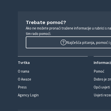
Trebate pomoć?
Ako ne možete pronaći tražene informacije u rubrici s n
tim rado pomoći.
Najčešća pitanja, pomoć i
Tvrtka
Informacij
O nama
Pomoć
O Awaze
Dobro je zn
Press
Opći uvjeti
Agency Login
Uvjeti reze