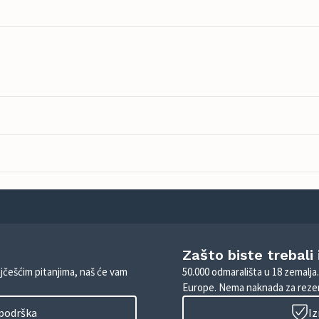
Zašto biste trebali
ajčešćim pitanjima, naš će vam
50.000 odmarališta u 18 zemalja
Europe. Nema naknada za rezer
 podrška
Iz