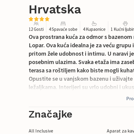
Hrvatska
12 Gosti
4 Spavaće sobe
4 Kupaonice
1 Kućni ljub
Ova prostrana kuća za odmor s bazenom n
Lopar. Ova kuća idealna je za veću grupu ili
pritom žele udobnost i intimu. U naravi j
posebnim ulazima. Svaka etaža ima zasebn
terasa sa roštiljem kako biste mogli kuhat
Opustite se u vanjskom bazenu i uživajte 
ležaljkama. Interijeri su vrlo udobni i uk
položaj, jer se vrlo brzo dolazi do prekra
Proč
istražite neke od skrivenih uvala po koj
doći trajektom s kopna, a tijekom ljetnih
Značajke
događanja. Glavni grad otoka je istoimen
Lopar je popularno ljetovalište posebno z
All Inclusive
Aparat za ka