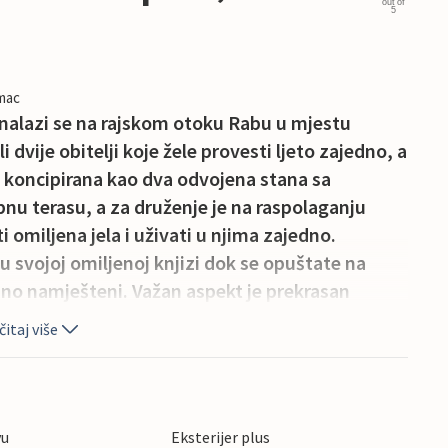
out of
5
imac
alazi se na rajskom otoku Rabu u mjestu
 dvije obitelji koje žele provesti ljeto zajedno, a
e koncipirana kao dva odvojena stana sa
u terasu, a za druženje je na raspolaganju
i omiljena jela i uživati u njima zajedno.
u svojoj omiljenoj knjizi dok se opuštate na
usno namješteni. Važan aspekt je prekrasan
snih pješčanih plaža. Tijekom svog boravka
itaj više
ima je otok Rab poznat. Do otoka možete lako
 mjeseci na njemu se održavaju brojna
i grad Rab s kulturno-povijesnim spomenicima.
a obitelji s malom djecom koji uživaju na
vu
Eksterijer plus