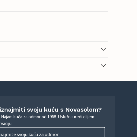
 iznajmiti svoju kuću s Novasolom?
. Najam kuća za odmor od 1968. Uslužni uredi diljem
vaciju.
najmite svoju kuću za odmor