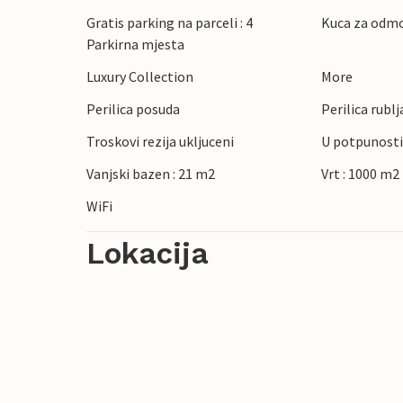
pitomoj pješčanoj plaži poznatoj i kao Ra
Gratis parking na parceli : 4
Kuca za odmo
povijesni gradovi i kulturne znamenitosti 
Parkirna mjesta
Luxury Collection
More
Perilica posuda
Perilica rublj
Troskovi rezija ukljuceni
U potpunosti
Vanjski bazen : 21 m2
Vrt : 1000 m2
WiFi
Lokacija