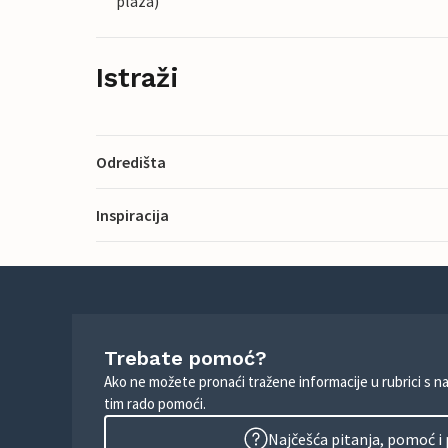
plaza)
Istraži
Odredišta
Inspiracija
Trebate pomoć?
Ako ne možete pronaći tražene informacije u rubrici s n
tim rado pomoći.
Najčešća pitanja, pomoć i