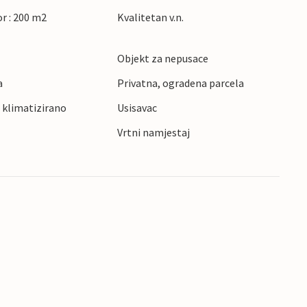
jska plaža. Živopisne uvale, čisto more,
r : 200 m2
Kvalitetan v.n.
odlike su koje privlače posjetitelje na otok Rab.
Objekt za nepusace
a
Privatna, ogradena parcela
 klimatizirano
Usisavac
Vrtni namjestaj