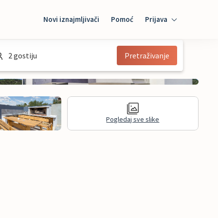
Novi iznajmljivači
Pomoć
Prijava
Prijava
2 gostiju
Pretraživanje
Mybooking
Iznajmljivač
Pogledaj sve slike