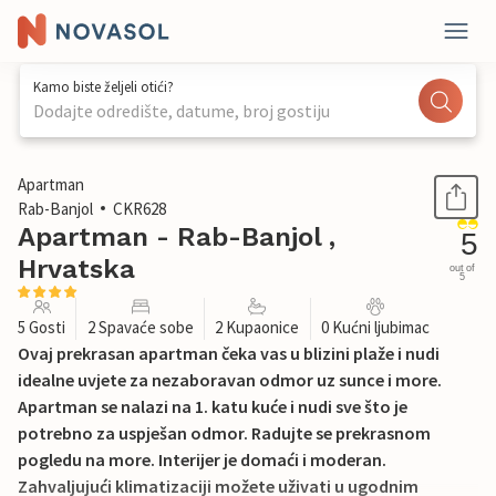
Kamo biste željeli otići?
Dodajte odredište, datume, broj gostiju
1 / 29
Apartman
Rab-Banjol
CKR628
Apartman - Rab-Banjol ,
5
Hrvatska
out of
5
5 Gosti
2 Spavaće sobe
2 Kupaonice
0 Kućni ljubimac
Ovaj prekrasan apartman čeka vas u blizini plaže i nudi
idealne uvjete za nezaboravan odmor uz sunce i more.
Apartman se nalazi na 1. katu kuće i nudi sve što je
potrebno za uspješan odmor. Radujte se prekrasnom
pogledu na more. Interijer je domaći i moderan.
Zahvaljujući klimatizaciji možete uživati u ugodnim