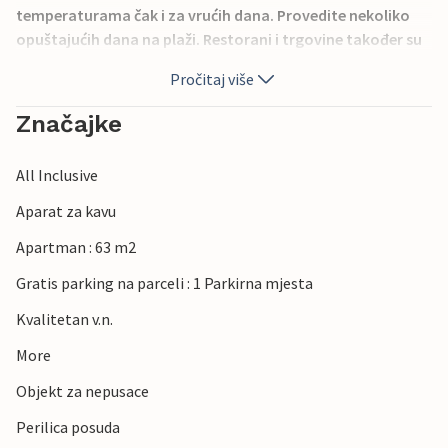
temperaturama čak i za vrućih dana. Provedite nekoliko
opuštajućih dana na plaži. Restorani i trgovine također su
unutar pješačke udaljenosti. Živite u centru, a opet u
Pročitaj više
mirnom dijelu bez prometne buke, jer do kuće vodi uska
ulica. U blizini možete igrati tenis i golf te iznajmiti bicikle.
Značajke
Veselite se prekrasnom odmoru uz more!
All Inclusive
Aparat za kavu
Apartman : 63 m2
Gratis parking na parceli : 1 Parkirna mjesta
Kvalitetan v.n.
More
Objekt za nepusace
Perilica posuda