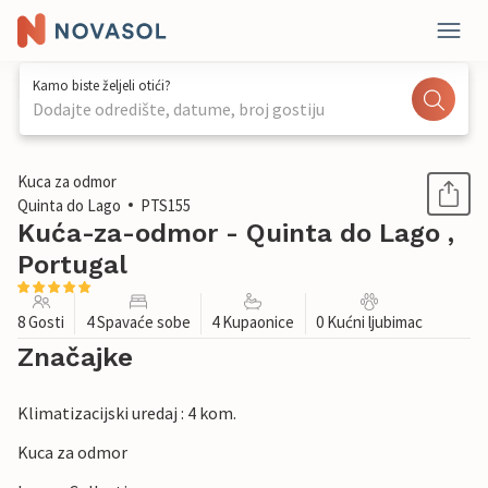
Kamo biste željeli otići?
Dodajte odredište, datume, broj gostiju
1 / 35
Kuca za odmor
Quinta do Lago
PTS155
Kuća-za-odmor - Quinta do Lago ,
Portugal
8 Gosti
4 Spavaće sobe
4 Kupaonice
0 Kućni ljubimac
Značajke
Klimatizacijski uredaj : 4 kom.
Kuca za odmor