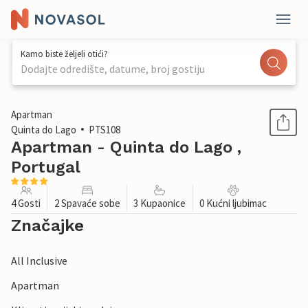
Kamo biste željeli otići?
Dodajte odredište, datume, broj gostiju
1 / 16
Apartman
Quinta do Lago
PTS108
Apartman - Quinta do Lago ,
Portugal
4 Gosti
2 Spavaće sobe
3 Kupaonice
0 Kućni ljubimac
Značajke
All Inclusive
Apartman