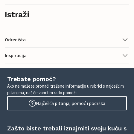
Istraži
Odredišta
Inspiracija
Trebate pomoć?
Ako ne možete pronaći tražene informacije u rubrici s najčešćim
pitanjima, naš će vam tim rado pomoći.
Najčešća pitanja, pomoć i podrška
Zašto biste trebali iznajmiti svoju kuću s