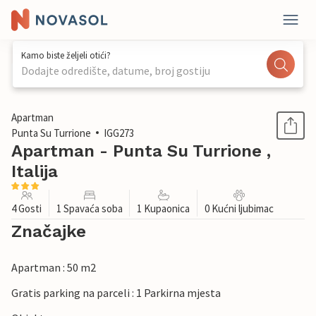
Kamo biste željeli otići?
Dodajte odredište, datume, broj gostiju
1 / 17
Apartman
Punta Su Turrione
IGG273
Apartman - Punta Su Turrione ,
Italija
4 Gosti
1 Spavaća soba
1 Kupaonica
0 Kućni ljubimac
Značajke
Apartman : 50 m2
Gratis parking na parceli : 1 Parkirna mjesta