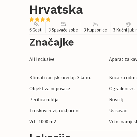
Hrvatska
6 Gosti
3 Spavaće sobe
3 Kupaonice
3 Kućni ljub
Značajke
All Inclusive
Aparat za ka
Klimatizacijski uredaj : 3 kom.
Kuca za odmo
Objekt za nepusace
Ogradeni vrt
Perilica rublja
Rostilj
Troskovi rezija ukljuceni
Usisavac
Vrt : 1000 m2
Vrtni namjes