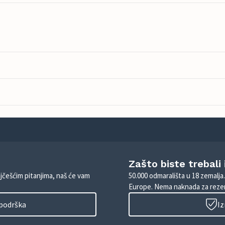
Zašto biste trebali
ajčešćim pitanjima, naš će vam
50.000 odmarališta u 18 zemalja
Europe. Nema naknada za rezer
 podrška
Iz