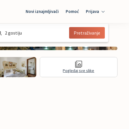
Novi iznajmljivači
Pomoć
Prijava
Prijava
2 gostiju
Pretraživanje
Mybooking
Iznajmljivač
Pogledaj sve slike