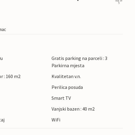
out of
5
imac
vu
Gratis parking na parceli : 3
Parkirna mjesta
r : 160 m2
Kvalitetan v.n.
Perilica posuda
Smart TV
Vanjski bazen : 40 m2
taj
WiFi