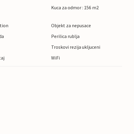
Kuca za odmor : 156 m2
ction
Objekt za nepusace
da
Perilica rublja
Troskovi rezija ukljuceni
taj
WiFi