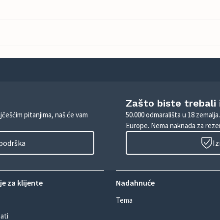
Zašto biste trebali
ajčešćim pitanjima, naš će vam
50.000 odmarališta u 18 zemalja
Europe. Nema naknada za rezer
 podrška
Iz
e za klijente
Nadahnuće
Tema
ati