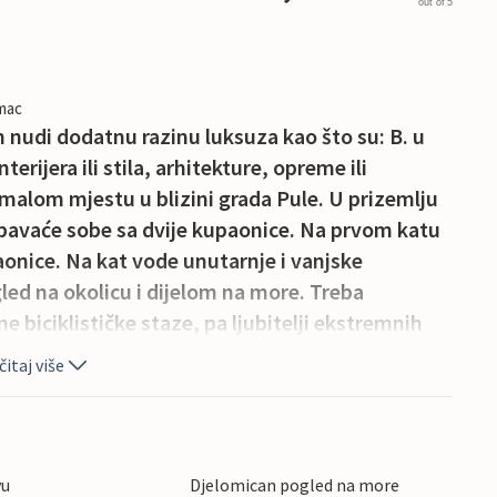
out of 5
imac
 nudi dodatnu razinu luksuza kao što su: B. u
terijera ili stila, arhitekture, opreme ili
 malom mjestu u blizini grada Pule. U prizemlju
 spavaće sobe sa dvije kupaonice. Na prvom katu
aonice. Na kat vode unutarnje i vanjske
led na okolicu i dijelom na more. Treba
e biciklističke staze, pa ljubitelji ekstremnih
u. Osvježenje u vrućim danima možete pronaći u
itaj više
 igrajući se toboganom, klackalicom i
Posjetite rimske ruševine u Puli, kupališta u
šnjoj Istri, a sve to na relativno maloj
te ugodno na terasi s prijateljima ili obitelji uz
vu
Djelomican pogled na more