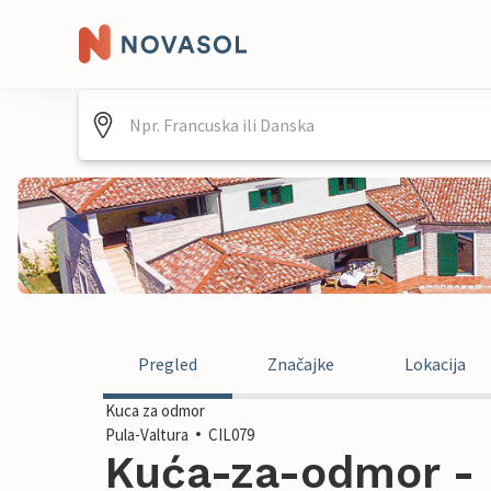
Pregled
Značajke
Lokacija
Kuca za odmor
Pula-Valtura
CIL079
Kuća-za-odmor - P