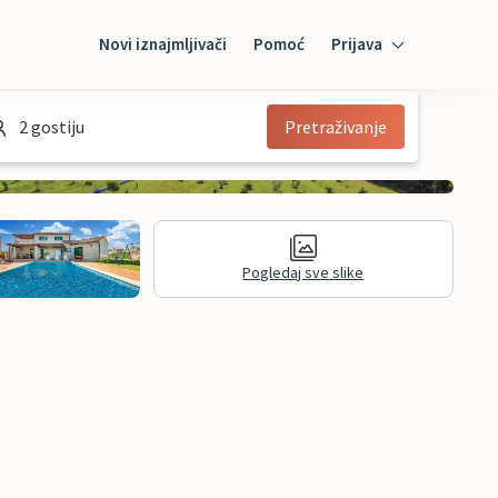
Novi iznajmljivači
Pomoć
Prijava
Prijava
2 gostiju
Pretraživanje
Mybooking
Iznajmljivač
Pogledaj sve slike