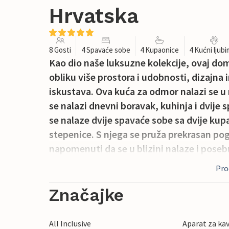
Hrvatska
8 Gosti
4 Spavaće sobe
4 Kupaonice
4 Kućni ljub
Kao dio naše luksuzne kolekcije, ovaj dom
obliku više prostora i udobnosti, dizajna in
iskustava. Ova kuća za odmor nalazi se u
se nalazi dnevni boravak, kuhinja i dvije
se nalaze dvije spavaće sobe sa dvije kup
stepenice. S njega se pruža prekrasan pog
napomenuti da se u blizini nalaze i posebn
sportova ovdje itekako mogu dobiti snag
Proč
velikom bazenu, a djeca se mogu zabaviti
ljuljačkom. Kuća je dobra baza za izlete. 
Značajke
Šišanu i okolici te slikovita mjesta u sredi
udaljenosti od Valture. Ljetne večeri završi
All Inclusive
Aparat za ka