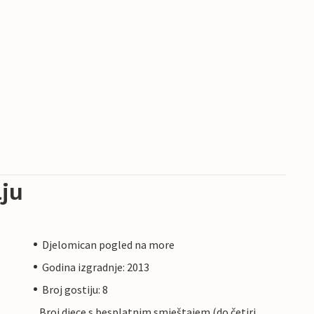
ju
Djelomican pogled na more
Godina izgradnje: 2013
Broj gostiju: 8
Broj djece s besplatnim smještajem (do četiri