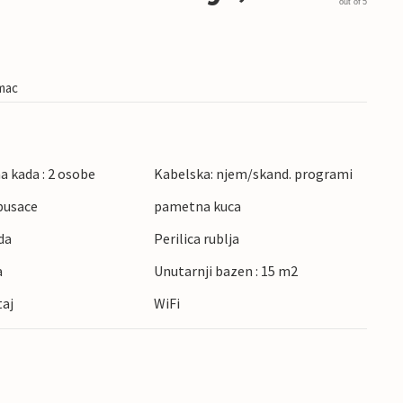
out of 5
imac
 kada : 2 osobe
Kabelska: njem/skand. programi
pusace
pametna kuca
da
Perilica rublja
a
Unutarnji bazen : 15 m2
taj
WiFi