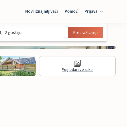
Novi iznajmljivači
Pomoć
Prijava
Prijava
2 gostiju
Pretraživanje
Mybooking
Iznajmljivač
Pogledaj sve slike