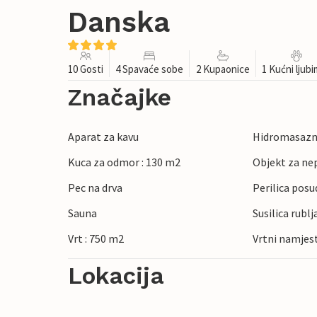
Danska
10 Gosti
4 Spavaće sobe
2 Kupaonice
1 Kućni ljub
Značajke
Aparat za kavu
Hidromasazna
Kuca za odmor : 130 m2
Objekt za ne
Pec na drva
Perilica posu
Sauna
Susilica rublj
Vrt : 750 m2
Vrtni namjes
Lokacija