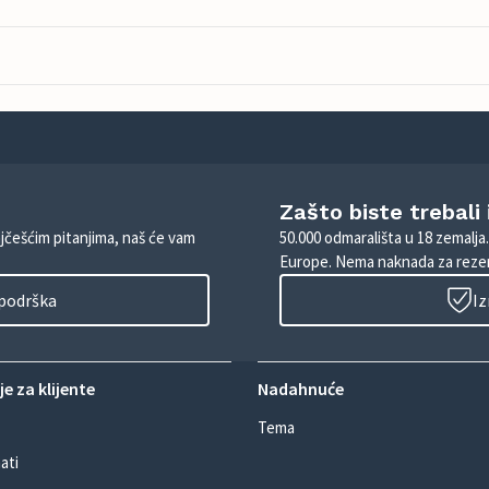
Zašto biste trebali
ajčešćim pitanjima, naš će vam
50.000 odmarališta u 18 zemalja
Europe. Nema naknada za rezer
 podrška
Iz
e za klijente
Nadahnuće
Tema
ati