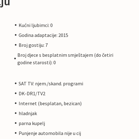
ju
Kućni ljubimci: 0
Godina adaptacije: 2015
Broj gostiju: 7
Broj djece s besplatnim smještajem (do četiri
godine starosti): 0
SAT TV: njem./skand. programi
DK-DR1/TV2
Internet (besplatan, bezican)
hladnjak
parna kupelj
Punjenje automobila nije u cij