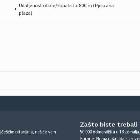
Udaljenost obale/kupalista: 800 m (Pjescana
plaza)
Zašto biste trebali
ajčešćim pitanjima, naš će vam
50.000 odmarališta u 18 zemalja
Europe. Nema naknada za rezer