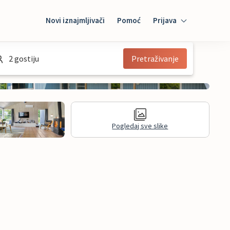
Novi iznajmljivači
Pomoć
Prijava
Prijava
2 gostiju
Pretraživanje
Mybooking
Iznajmljivač
Pogledaj sve slike