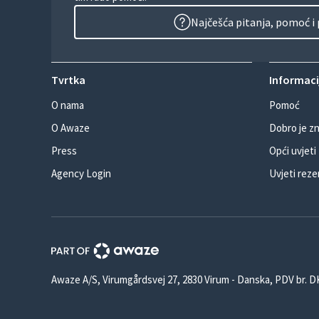
Najčešća pitanja, pomoć i
Tvrtka
Informacij
O nama
Pomoć
O Awaze
Dobro je zn
Press
Opći uvjeti
Agency Login
Uvjeti reze
Awaze A/S, Virumgårdsvej 27, 2830 Virum - Danska, PDV br. 