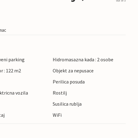
out of 5
imac
veni parking
Hidromasazna kada : 2 osobe
r : 122 m2
Objekt za nepusace
Perilica posuda
ktricna vozila
Rostilj
Susilica rublja
taj
WiFi