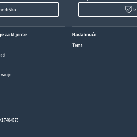
 podrška
Iz
e za klijente
Nadahnuće
Tema
ati
rvacije
DK17484575