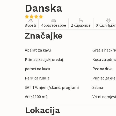
Danska
8 Gosti
4 Spavaće sobe
2 Kupaonice
0 Kućni ljub
Značajke
Aparat za kavu
Gratis natkri
Klimatizacijski uredaj
Kuca za odmo
pametna kuca
Pec na drva
Perilica rublja
Punjac za ele
SAT TV: njem./skand. programi
Sauna
Vrt : 1100 m2
Vrtni namjes
Lokacija