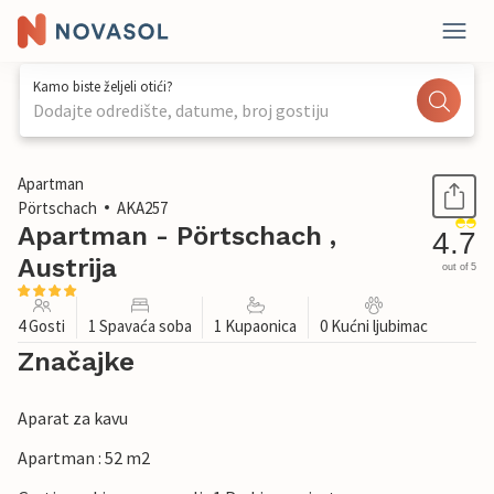
Kamo biste željeli otići?
Dodajte odredište, datume, broj gostiju
1 / 25
Apartman
Pörtschach
AKA257
Apartman - Pörtschach ,
4.7
Austrija
out of 5
4 Gosti
1 Spavaća soba
1 Kupaonica
0 Kućni ljubimac
Značajke
Aparat za kavu
Apartman : 52 m2