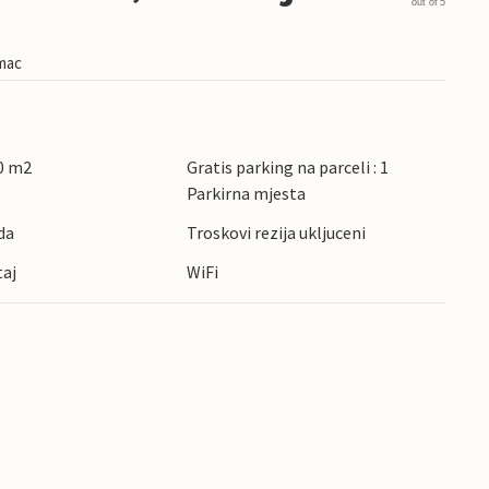
out of 5
imac
0 m2
Gratis parking na parceli : 1
Parkirna mjesta
da
Troskovi rezija ukljuceni
taj
WiFi