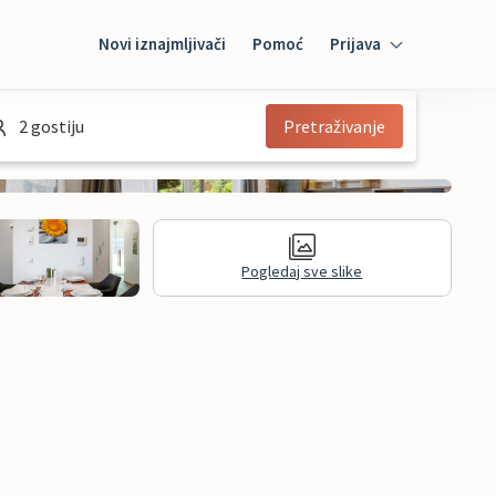
Novi iznajmljivači
Pomoć
Prijava
Prijava
2 gostiju
Pretraživanje
Mybooking
Iznajmljivač
Pogledaj sve slike