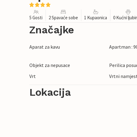
5 Gosti
2 Spavaće sobe
1 Kupaonica
0 Kućni ljub
Značajke
Aparat za kavu
Apartman : 9
Objekt za nepusace
Perilica posu
Vrt
Vrtni namjes
Lokacija