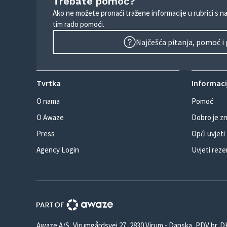
Trebate pomoć?
Ako ne možete pronaći tražene informacije u rubrici s n
tim rado pomoći.
Najčešća pitanja, pomoć i
Tvrtka
Informacij
O nama
Pomoć
O Awaze
Dobro je zn
Press
Opći uvjeti
Agency Login
Uvjeti reze
Awaze A/S, Virumgårdsvej 27, 2830 Virum - Danska, PDV br. 