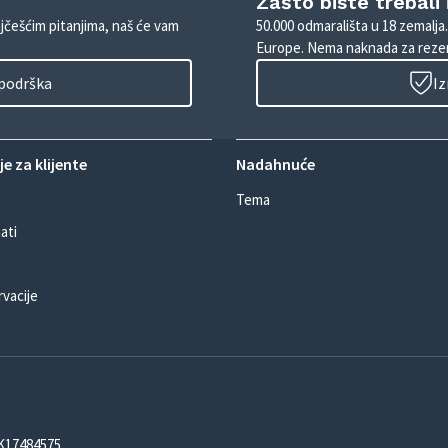
Zašto biste trebali
ajčešćim pitanjima, naš će vam
50.000 odmarališta u 18 zemalja
Europe. Nema naknada za rezer
 podrška
Iz
e za klijente
Nadahnuće
Tema
ati
rvacije
DK17484575